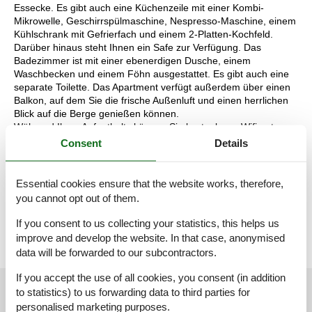
Essecke. Es gibt auch eine Küchenzeile mit einer Kombi-
Mikrowelle, Geschirrspülmaschine, Nespresso-Maschine, einem
Kühlschrank mit Gefrierfach und einem 2-Platten-Kochfeld.
Darüber hinaus steht Ihnen ein Safe zur Verfügung. Das
Badezimmer ist mit einer ebenerdigen Dusche, einem
Waschbecken und einem Föhn ausgestattet. Es gibt auch eine
separate Toilette. Das Apartment verfügt außerdem über einen
Balkon, auf dem Sie die frische Außenluft und einen herrlichen
Blick auf die Berge genießen können.
Während Ihres Aufenthalts können Sie kostenloses Wifi nutzen
und Ihr Auto auf dem Parkplatz direkt vor dem Hotel abstellen.
Consent
Details
Darüber hinaus haben Sie als Hotelgast freien Zugang zum
Wellnessbereich. Entspannen Sie sich in den drei Saunen und
einem Ruheraum oder nutzen Sie den Fitnessraum.
Essential cookies ensure that the website works, therefore,
Die Aufteilung der Unterkunft kann variieren. Die Grundrisse und
you cannot opt out of them.
Bilder vermitteln einen guten Eindruck, dienen aber nur zur
Veranschaulichung.
If you consent to us collecting your statistics, this helps us
improve and develop the website. In that case, anonymised
data will be forwarded to our subcontractors.
If you accept the use of all cookies, you consent (in addition
External reviews
Our guest reviews
External reviews
to statistics) to us forwarding data to third parties for
personalised marketing purposes.