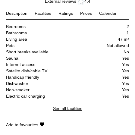
External reviews
4,4
Description
Facilities
Ratings
Prices
Calendar
Bedrooms
2
Bathrooms
1
Living area
47 m²
Pets
Not allowed
Short breaks available
No
Sauna
Yes
Internet access
Yes
Satelite dish/cable TV
Yes
Handicap friendly
Yes
Dishwasher
Yes
Non-smoker
Yes
Electric car charging
Yes
See all facilities
Add to favourites