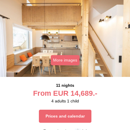
More images
11 nights
From
EUR
14,689.-
4
adults
1
child
Prices and calendar