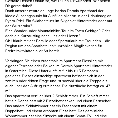
Gestalte Deinen Urlaub so, wie Du ihn Dir wünschst. Wir helfen
Dir gerne dabei!
Dank unserer zentralen Lage ist das Dormio Aparthotel der
ideale Ausgangspunkt für Ausflüge aller Art in der Urlaubsregion
Pyhrn-Priel. Ein Skiabenteuer im Skigebiet Hinterstoder oder auf
der Wurzeralm?
Eine Wander- oder Mountainbike-Tour im Toten Gebirge? Oder
doch ein Kurzausflug nach Linz oder Liezen?
Ob Urlaub mit der Familie oder Sporturlaub mit Freunden – die
Region um das Aparthotel hält unzählige Möglichkeiten für
Freizeitaktivitäten aller Art bereit.
Verbringen Sie einen Aufenthalt im Apartment Piessling mit
eigener Terrasse oder Balkon im Dormio Aparthotel Hinterstoder
in Österreich. Diese Unterkunft ist für bis zu 5 Personen
geeignet. Dieses einstöckige Apartment befindet sich in der
zweiten oder dritten Etage und ist sowohl über die Treppe als
auch über den Aufzug erreichbar. Die Nutzfläche beträgt ca. 47
m².
Das Apartment verfügt über 2 Schlafzimmer. Ein Schlafzimmer
hat ein Doppelbett mit 2 Einzelbettdecken und einen Fernseher.
Das andere Schlafzimmer hat ein Etagenbett mit einem
Doppelbett und einem erhöhten Einzelbett. Das gemütliche
Wohnzimmer hat eine Sitzecke mit einem Smart-TV und eine