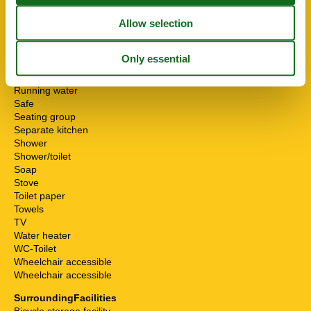
Internet - WiFi
Mikrowelle
Multiple bedrooms
Non-smokers
Pets allowed or on request
Possibility of freezing
Running water
Safe
Seating group
Separate kitchen
Shower
Shower/toilet
Soap
Stove
Toilet paper
Towels
TV
Water heater
WC-Toilet
Wheelchair accessible
Wheelchair accessible
SurroundingFacilities
Bicycle storage facility