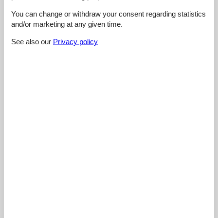
4,4
You can change or withdraw your consent regarding statistics
and/or marketing at any given time.
See also our
Privacy policy
Cleaning:
3,0
Location:
4,0
Overall:
5,0
Room:
5,0
Services on site:
5,0
Value for money:
5,0
External reviews
No detailed external reviews
See nearby objects
See the course of the sun around the object
😎