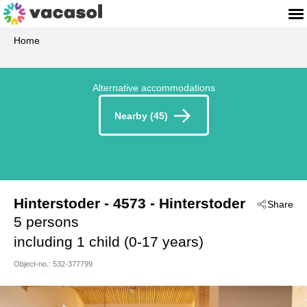
Home
Alternative accommodations
Nearby (45)
Hinterstoder
 - 4573
 - Hinterstoder
Share
5 persons
including 1 child (0-17 years)
Object-no.:
532-377799