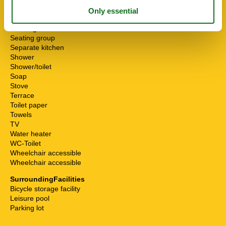
Pets allowed or on request
Possibility of freezing
Running water
Seating group
Separate kitchen
Shower
Shower/toilet
Soap
Stove
Terrace
Toilet paper
Towels
TV
Water heater
WC-Toilet
Wheelchair accessible
Wheelchair accessible
SurroundingFacilities
Bicycle storage facility
Leisure pool
Parking lot