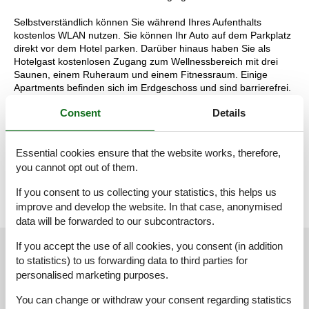
Selbstverständlich können Sie während Ihres Aufenthalts
kostenlos WLAN nutzen. Sie können Ihr Auto auf dem Parkplatz
direkt vor dem Hotel parken. Darüber hinaus haben Sie als
Hotelgast kostenlosen Zugang zum Wellnessbereich mit drei
Saunen, einem Ruheraum und einem Fitnessraum. Einige
Apartments befinden sich im Erdgeschoss und sind barrierefrei.
Möchten Sie eine Unterkunft mit einer spezifischen Lage als
Consent
Details
Präferenz buchen? Nehmen Sie dann telefonisch Kontakt mit
unserem Contact Center auf. Für die Buchung einer Präferenz
kann ein Aufpreis gelten.
Essential cookies ensure that the website works, therefore,
Die Aufteilung der Unterkunft kann variieren. Die Grundrisse und
Bilder vermitteln einen guten Eindruck, dienen aber nur zur
you cannot opt out of them.
Veranschaulichung.
If you consent to us collecting your statistics, this helps us
improve and develop the website. In that case, anonymised
data will be forwarded to our subcontractors.
If you accept the use of all cookies, you consent (in addition
External reviews
Our guest reviews
External reviews
to statistics) to us forwarding data to third parties for
personalised marketing purposes.
4,4
You can change or withdraw your consent regarding statistics