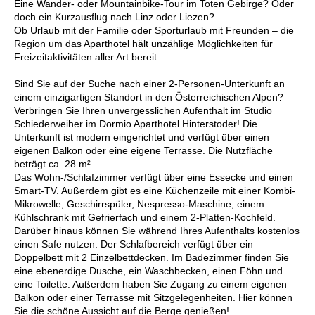
Eine Wander- oder Mountainbike-Tour im Toten Gebirge? Oder
doch ein Kurzausflug nach Linz oder Liezen?
Ob Urlaub mit der Familie oder Sporturlaub mit Freunden – die
Region um das Aparthotel hält unzählige Möglichkeiten für
Freizeitaktivitäten aller Art bereit.
Sind Sie auf der Suche nach einer 2-Personen-Unterkunft an
einem einzigartigen Standort in den Österreichischen Alpen?
Verbringen Sie Ihren unvergesslichen Aufenthalt im Studio
Schiederweiher im Dormio Aparthotel Hinterstoder! Die
Unterkunft ist modern eingerichtet und verfügt über einen
eigenen Balkon oder eine eigene Terrasse. Die Nutzfläche
beträgt ca. 28 m².
Das Wohn-/Schlafzimmer verfügt über eine Essecke und einen
Smart-TV. Außerdem gibt es eine Küchenzeile mit einer Kombi-
Mikrowelle, Geschirrspüler, Nespresso-Maschine, einem
Kühlschrank mit Gefrierfach und einem 2-Platten-Kochfeld.
Darüber hinaus können Sie während Ihres Aufenthalts kostenlos
einen Safe nutzen. Der Schlafbereich verfügt über ein
Doppelbett mit 2 Einzelbettdecken. Im Badezimmer finden Sie
eine ebenerdige Dusche, ein Waschbecken, einen Föhn und
eine Toilette. Außerdem haben Sie Zugang zu einem eigenen
Balkon oder einer Terrasse mit Sitzgelegenheiten. Hier können
Sie die schöne Aussicht auf die Berge genießen!