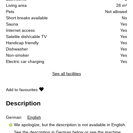
Living area
28 m²
Pets
Not allowed
Short breaks available
No
Sauna
Yes
Internet access
Yes
Satelite dish/cable TV
Yes
Handicap friendly
Yes
Dishwasher
Yes
Non-smoker
Yes
Electric car charging
Yes
See all facilities
Add to favourites
Description
German
English
We apologize, but the description is not available in English.
See the description in German below or see the machine