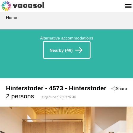
Home
Alternative accommodations
Nearby (46)
Hinterstoder
 - 4573
 - Hinterstoder
Share
2 persons
Object-no.:
532-376616