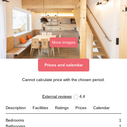
More images
Prices and calendar
Cannot calculate price with the chosen period.
External reviews
4,4
Description
Facilities
Ratings
Prices
Calendar
Bedrooms
1
Bathrooms
1