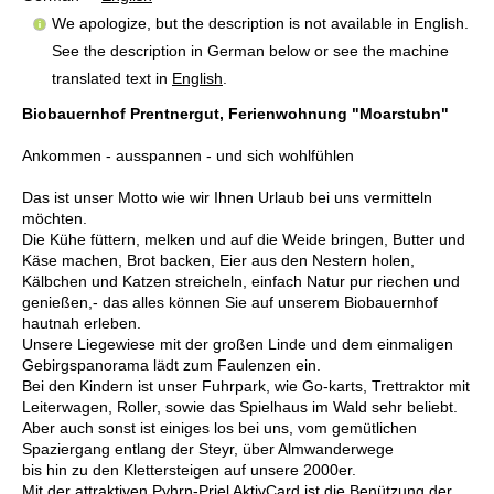
We apologize, but the description is not available in English.
See the description in German below or see the machine
translated text in
English
.
Biobauernhof Prentnergut, Ferienwohnung "Moarstubn"
Ankommen - ausspannen - und sich wohlfühlen
Das ist unser Motto wie wir Ihnen Urlaub bei uns vermitteln
möchten.
Die Kühe füttern, melken und auf die Weide bringen, Butter und
Käse machen, Brot backen, Eier aus den Nestern holen,
Kälbchen und Katzen streicheln, einfach Natur pur riechen und
genießen,- das alles können Sie auf unserem Biobauernhof
hautnah erleben.
Unsere Liegewiese mit der großen Linde und dem einmaligen
Gebirgspanorama lädt zum Faulenzen ein.
Bei den Kindern ist unser Fuhrpark, wie Go-karts, Trettraktor mit
Leiterwagen, Roller, sowie das Spielhaus im Wald sehr beliebt.
Aber auch sonst ist einiges los bei uns, vom gemütlichen
Spaziergang entlang der Steyr, über Almwanderwege
bis hin zu den Klettersteigen auf unsere 2000er.
Mit der attraktiven Pyhrn-Priel AktivCard ist die Benützung der