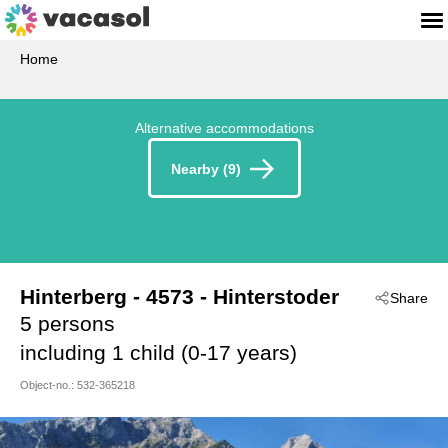
Home
Alternative accommodations
Nearby (9)
Hinterberg
 - 4573
 - Hinterstoder
Share
5 persons
including 1 child (0-17 years)
Object-no.:
532-365218