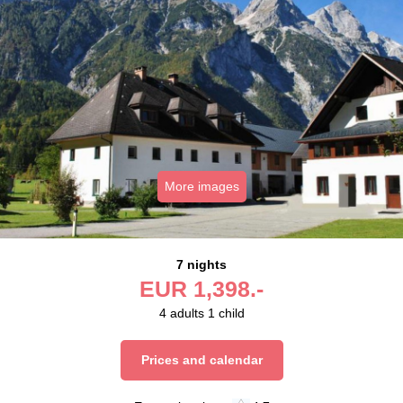
More images
7 nights
EUR
1,398.-
4
adults
1
child
Prices and calendar