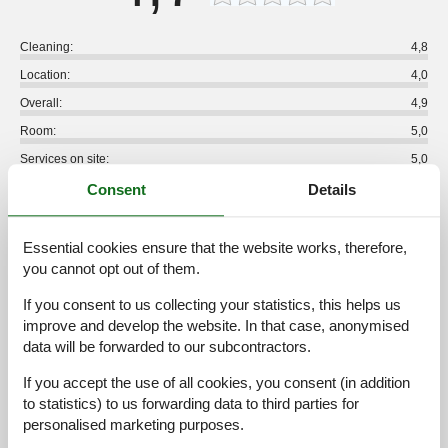
Cleaning:
4,8
Location:
4,0
Overall:
4,9
Room:
5,0
Services on site:
5,0
Value for money:
4,9
Consent
Details
3 external reviews
Essential cookies ensure that the website works, therefore,
you cannot opt out of them.
5,0
juni 2020
Cleaning:
5
Location:
5
Overall:
5
If you consent to us collecting your statistics, this helps us
Room:
5
Services on site:
5
Value for money:
5
improve and develop the website. In that case, anonymised
General:
data will be forwarded to our subcontractors.
volle Zufriedenheit, sehr gute Betreuung
If you accept the use of all cookies, you consent (in addition
to statistics) to us forwarding data to third parties for
5,0
marts 2019
personalised marketing purposes.
Cleaning:
5
Location:
5
Overall:
5