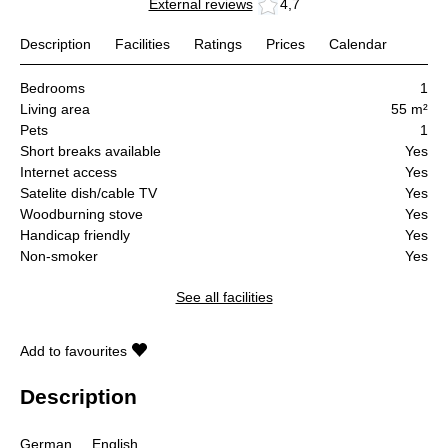
External reviews
4,7
Description
Facilities
Ratings
Prices
Calendar
Bedrooms
1
Living area
55 m²
Pets
1
Short breaks available
Yes
Internet access
Yes
Satelite dish/cable TV
Yes
Woodburning stove
Yes
Handicap friendly
Yes
Non-smoker
Yes
See all facilities
Add to favourites
Description
German
English