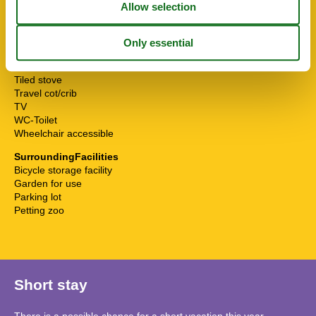
Pets allowed or on request
Seating group
Separate beds
Separate kitchen
Shower
Tiled stove
Travel cot/crib
TV
WC-Toilet
Wheelchair accessible
SurroundingFacilities
Bicycle storage facility
Garden for use
Parking lot
Petting zoo
Short stay
There is a possible chance for a short vacation this year.