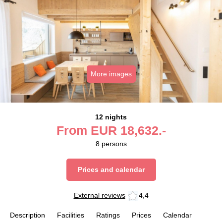
More images
12 nights
From
EUR
18,632.-
8
persons
Prices and calendar
External reviews
4,4
Description
Facilities
Ratings
Prices
Calendar