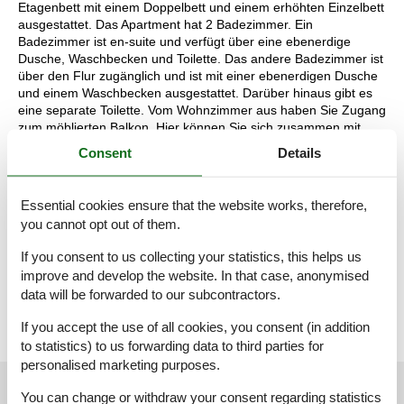
Etagenbett mit einem Doppelbett und einem erhöhten Einzelbett
ausgestattet. Das Apartment hat 2 Badezimmer. Ein
Badezimmer ist en-suite und verfügt über eine ebenerdige
Dusche, Waschbecken und Toilette. Das andere Badezimmer ist
über den Flur zugänglich und ist mit einer ebenerdigen Dusche
und einem Waschbecken ausgestattet. Darüber hinaus gibt es
eine separate Toilette. Vom Wohnzimmer aus haben Sie Zugang
zum möblierten Balkon. Hier können Sie sich zusammen mit
Ihrer Gesellschaft niederlassen und die wunderschöne Aussicht
Consent
Details
auf die Berge genießen.
Während Ihres Aufenthalts können Sie Ihr Auto auf dem
Parkplatz direkt vor dem Hotel parken. Außerdem können Sie
Essential cookies ensure that the website works, therefore,
kostenlos WLAN nutzen. Als Hotelgast haben Sie außerdem
you cannot opt out of them.
kostenlosen Zugang zum Wellnessbereich mit drei Saunen,
einem Ruheraum und einem Fitnessraum.
If you consent to us collecting your statistics, this helps us
Die Aufteilung der Unterkunft kann variieren. Die Grundrisse und
improve and develop the website. In that case, anonymised
Bilder vermitteln einen guten Eindruck, dienen aber nur zur
data will be forwarded to our subcontractors.
Veranschaulichung.
If you accept the use of all cookies, you consent (in addition
to statistics) to us forwarding data to third parties for
personalised marketing purposes.
External reviews
Our guest reviews
External reviews
You can change or withdraw your consent regarding statistics