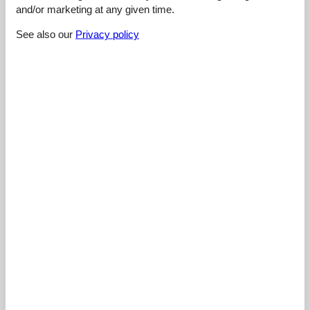
and/or marketing at any given time.
4,4
See also our
Privacy policy
Cleaning:
3,0
Location:
4,0
Overall:
5,0
Room:
5,0
Services on site:
5,0
Value for money:
5,0
External reviews
No detailed external reviews
See nearby objects
See the course of the sun around the object
😎