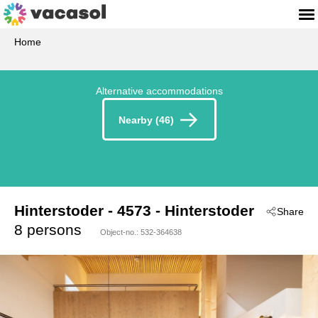
Home
Alternative accommodations
Nearby (46)
Hinterstoder
 - 4573
 - Hinterstoder
Share
8 persons
Object-no.:
532-364638