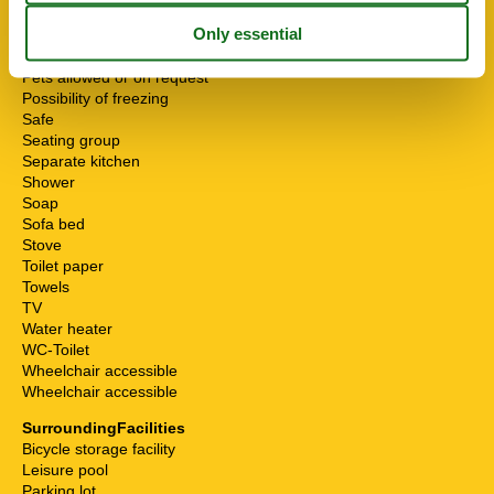
Mikrowelle
Multiple bedrooms
Non-smokers
Pets allowed or on request
Possibility of freezing
Safe
Seating group
Separate kitchen
Shower
Soap
Sofa bed
Stove
Toilet paper
Towels
TV
Water heater
WC-Toilet
Wheelchair accessible
Wheelchair accessible
SurroundingFacilities
Bicycle storage facility
Leisure pool
Parking lot