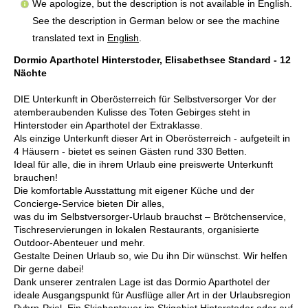
We apologize, but the description is not available in English.
See the description in German below or see the machine
translated text in
English
.
Dormio Aparthotel Hinterstoder, Elisabethsee Standard - 12
Nächte
DIE Unterkunft in Oberösterreich für Selbstversorger Vor der
atemberaubenden Kulisse des Toten Gebirges steht in
Hinterstoder ein Aparthotel der Extraklasse.
Als einzige Unterkunft dieser Art in Oberösterreich - aufgeteilt in
4 Häusern - bietet es seinen Gästen rund 330 Betten.
Ideal für alle, die in ihrem Urlaub eine preiswerte Unterkunft
brauchen!
Die komfortable Ausstattung mit eigener Küche und der
Concierge-Service bieten Dir alles,
was du im Selbstversorger-Urlaub brauchst – Brötchenservice,
Tischreservierungen in lokalen Restaurants, organisierte
Outdoor-Abenteuer und mehr.
Gestalte Deinen Urlaub so, wie Du ihn Dir wünschst. Wir helfen
Dir gerne dabei!
Dank unserer zentralen Lage ist das Dormio Aparthotel der
ideale Ausgangspunkt für Ausflüge aller Art in der Urlaubsregion
Pyhrn-Priel. Ein Skiabenteuer im Skigebiet Hinterstoder oder auf