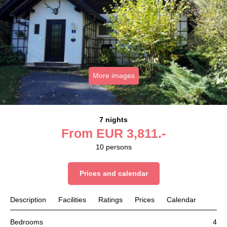
More images
7 nights
From
EUR
3,811.-
10
persons
Prices and calendar
Description
Facilities
Ratings
Prices
Calendar
Bedrooms
4