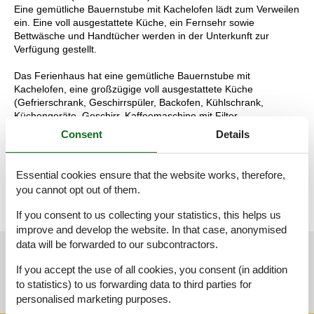
Eine gemütliche Bauernstube mit Kachelofen lädt zum Verweilen
ein. Eine voll ausgestattete Küche, ein Fernsehr sowie
Bettwäsche und Handtücher werden in der Unterkunft zur
Verfügung gestellt.
Das Ferienhaus hat eine gemütliche Bauernstube mit
Kachelofen, eine großzügige voll ausgestattete Küche
(Gefrierschrank, Geschirrspüler, Backofen, Kühlschrank,
Küchengeräte, Geschirr, Kaffeemaschine mit Filter,
Nespressomaschine), ein Wohnzimmer ( mit ausziehbarer
Consent
Details
Couch für zwei Personen) und mit einem Flachbild TV, 3
Schlafzimmer (1 Doppelbett 180x200, 1 Doppelbett 120x200
und 1 Zimmer mit 2 Einzelbetten, die sich zu einem Doppelbett
Essential cookies ensure that the website works, therefore,
formen lasen), eine Terrasse und Balkon mit Bergblick.
you cannot opt out of them.
If you consent to us collecting your statistics, this helps us
improve and develop the website. In that case, anonymised
data will be forwarded to our subcontractors.
See nearby objects
If you accept the use of all cookies, you consent (in addition
to statistics) to us forwarding data to third parties for
See the course of the sun around the object
😎
personalised marketing purposes.