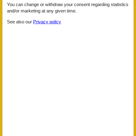
You can change or withdraw your consent regarding statistics
Facilities
and/or marketing at any given time.
See also our
Privacy policy
AccommodationFacilities
Accessibility
Internet in the public area
Non-smoking house
BasicFacilities
Size
160 m²
ChildrenFacilities
Familyfriendly
ServiceFacilities
Alarm clock
Animals not allowed
Bad/WC
Balcony
Bathtub
Bedding
Coffee machine
Combined living/bedroom