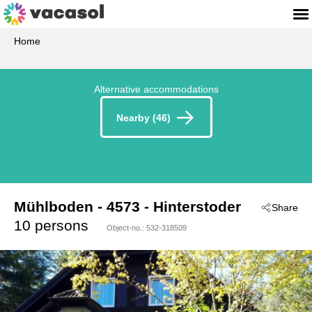
Home
Alternative accommodations
Nearby (46)
Mühlboden
 - 4573
 - Hinterstoder
Share
10 persons
Object-no.:
532-318509