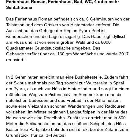
Ferienhaus Roman, Ferienhaus, Bad, WC, 4 oder mehr
Schlafräume
Das Ferienhaus Roman befindet sich ca. 6 Gehminuten von der
Talstation und dem Ortskern von Hinterstoder entfernt. Die
Aussicht auf das Gebirge der Region Pyhrn-Priel ist
wunderschön und die Lage einzigartig. Das Haus liegt idyllisch
am Fluss und ist von einem großen Wald und ca 6000
Quadratmeter Grundstücksfläche umgeben. Das
Gebäude verfügt über ca. 160 qm Wohnfläche und wurde 2017
renoviert !
In 2 Gehminuten erreicht man eine Bushaltestelle. Zudem fährt
der Skibus mehrmals pro Tag sowohl zur Wurzeralm in Spital
am Pyhrn, als auch zur Höss in Hinterstoder und sorgt für einen
mühelosen Weg zum Pistenspaß. Im Sommer kann man die
natürlichen Badeseen und das Freibad in der Nähe nutzen,
sowie eine Vielzahl an schönen Wanderungen und Radtouren
vollziehen. Im Winter beginnen Langlaufloipen in der Nähe des
Hauses sowie eine Rodelbahn. Zusätzlich erreicht man in 800
Meter die Seilbahnstation auf das schönen Schigebietes Höss.
Kostenfreie Parkplätze befinden sich direkt bei der Zufahrt zum
Grundstück. (für ca. 3-4 Autos)