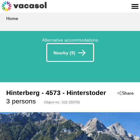
Home
Alternative accommodations
Nearby (9)
Hinterberg
 - 4573
 - Hinterstoder
Share
3 persons
Object-no.:
532-259750