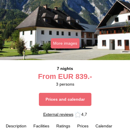
More images
7 nights
From
EUR
839.-
3
persons
Prices and calendar
External reviews
4,7
Description
Facilities
Ratings
Prices
Calendar