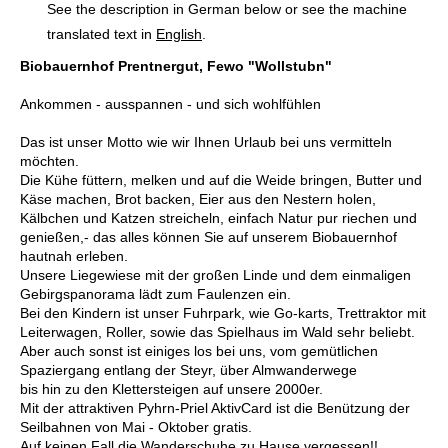
See the description in German below or see the machine
translated text in
English
.
Biobauernhof Prentnergut, Fewo "Wollstubn"
Ankommen - ausspannen - und sich wohlfühlen
Das ist unser Motto wie wir Ihnen Urlaub bei uns vermitteln
möchten.
Die Kühe füttern, melken und auf die Weide bringen, Butter und
Käse machen, Brot backen, Eier aus den Nestern holen,
Kälbchen und Katzen streicheln, einfach Natur pur riechen und
genießen,- das alles können Sie auf unserem Biobauernhof
hautnah erleben.
Unsere Liegewiese mit der großen Linde und dem einmaligen
Gebirgspanorama lädt zum Faulenzen ein.
Bei den Kindern ist unser Fuhrpark, wie Go-karts, Trettraktor mit
Leiterwagen, Roller, sowie das Spielhaus im Wald sehr beliebt.
Aber auch sonst ist einiges los bei uns, vom gemütlichen
Spaziergang entlang der Steyr, über Almwanderwege
bis hin zu den Klettersteigen auf unsere 2000er.
Mit der attraktiven Pyhrn-Priel AktivCard ist die Benützung der
Seilbahnen von Mai - Oktober gratis.
Auf keinen Fall die Wanderschuhe zu Hause vergessen!!