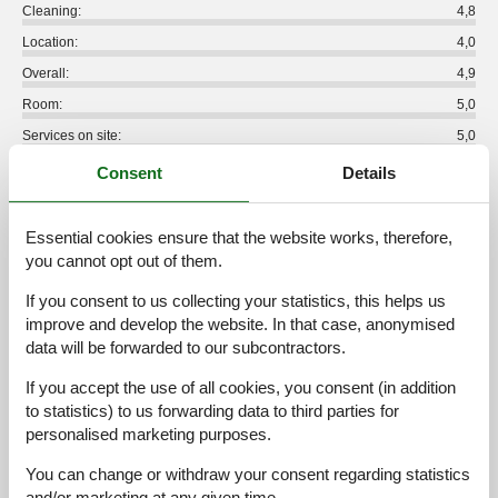
Cleaning:
4,8
Location:
4,0
Overall:
4,9
Room:
5,0
Services on site:
5,0
Value for money:
4,9
Consent
Details
3 external reviews
Essential cookies ensure that the website works, therefore,
you cannot opt out of them.
5,0
juni 2020
Cleaning:
5
Location:
5
Overall:
5
If you consent to us collecting your statistics, this helps us
Room:
5
Services on site:
5
Value for money:
5
improve and develop the website. In that case, anonymised
General:
data will be forwarded to our subcontractors.
volle Zufriedenheit, sehr gute Betreuung
If you accept the use of all cookies, you consent (in addition
to statistics) to us forwarding data to third parties for
5,0
marts 2019
personalised marketing purposes.
Cleaning:
5
Location:
5
Overall:
5
Room:
5
Services on site:
5
Value for money:
5
You can change or withdraw your consent regarding statistics
General:
and/or marketing at any given time.