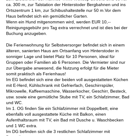
ca. 300 m, zur Talstation der Hinterstoder Bergbahnen und ins
Ortszentrum 1 km, zur Schibushaltestelle nur 50 m.Vor dem
Haus befindet sich ein gemütlicher Garten.
Wenn ein Hund mitgenommen wird, werden EUR 10,--
Reinigungsgebühr pro Tag extra verrechnet und ist dies bei der
Buchung anzugeben.
Die Ferienwohnung für Selbstversorger befindet sich in einem
älteren, sanierten Haus am Ortsanfang von Hinterstoder in
sonniger Lage und bietet Platz für 10 Personen, ideal für
Gruppen oder Familien ab 6 Personen. Die Vermieter sind nur
zur Übergabe anwesend, die Nutzung erfolgt für die Mieter
somit praktisch als Ferienhaus!
Im EG befindet sich eine der beiden voll ausgestatteten Küchen
mit E-Herd, Kühlschrank mit Gefrierfach, Geschirrspüler,
Mikrowelle, Kaffeemaschine, Wasserkocher, Geschirr, Besteck,
usw. sowie eine gemütliche Stube mit TV, ein Schlafzimmer, Bad
und WC.
Im 1. OG finden Sie ein Schlafzimmer mit Doppelbett, eine
ebenfalls voll ausgestattete Küche mit Balkon, einen
Aufenthaltsraum mit TV, ein Bad mit Dusche u. Waschbecken
und 1 WC extra.
Im DG befinden sich die 3 restlichen Schlafzimmer mit