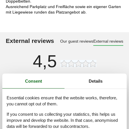
Doppelbetten.
Ausreichend Parkplatz und Freifläche sowie ein eigener Garten
mit Liegewiese runden das Platzangebot ab.
External reviews
Our guest reviews
External reviews
4,5
Cleaning:
4,9
Consent
Details
Location:
4,6
Overall:
4,8
Essential cookies ensure that the website works, therefore,
Room:
4,3
you cannot opt out of them.
Services on site:
4,4
If you consent to us collecting your statistics, this helps us
Value for money:
4,4
improve and develop the website. In that case, anonymised
data will be forwarded to our subcontractors.