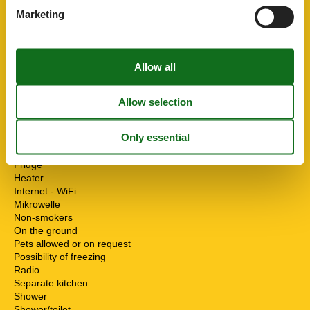
ChildrenFacilities
Marketing
Familyfriendly
ServiceFacilities
Animals welcome
Attic room / apartment
Bad/WC
Bedding
Cable / Sat
Coffee machine
Dishwasher
Double bed
Fridge
Heater
Internet - WiFi
Mikrowelle
Non-smokers
On the ground
Pets allowed or on request
Possibility of freezing
Radio
Separate kitchen
Shower
Shower/toilet