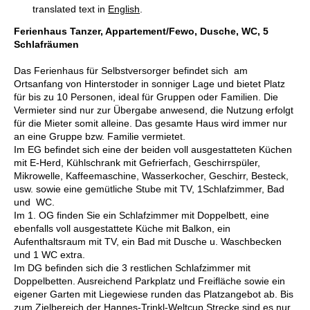
translated text in
English
.
Ferienhaus Tanzer, Appartement/Fewo, Dusche, WC, 5
Schlafräumen
Das Ferienhaus für Selbstversorger befindet sich am
Ortsanfang von Hinterstoder in sonniger Lage und bietet Platz
für bis zu 10 Personen, ideal für Gruppen oder Familien. Die
Vermieter sind nur zur Übergabe anwesend, die Nutzung erfolgt
für die Mieter somit alleine. Das gesamte Haus wird immer nur
an eine Gruppe bzw. Familie vermietet.
Im EG befindet sich eine der beiden voll ausgestatteten Küchen
mit E-Herd, Kühlschrank mit Gefrierfach, Geschirrspüler,
Mikrowelle, Kaffeemaschine, Wasserkocher, Geschirr, Besteck,
usw. sowie eine gemütliche Stube mit TV, 1Schlafzimmer, Bad
und WC.
Im 1. OG finden Sie ein Schlafzimmer mit Doppelbett, eine
ebenfalls voll ausgestattete Küche mit Balkon, ein
Aufenthaltsraum mit TV, ein Bad mit Dusche u. Waschbecken
und 1 WC extra.
Im DG befinden sich die 3 restlichen Schlafzimmer mit
Doppelbetten. Ausreichend Parkplatz und Freifläche sowie ein
eigener Garten mit Liegewiese runden das Platzangebot ab. Bis
zum Zielbereich der Hannes-Trinkl-Weltcup Strecke sind es nur