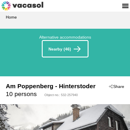
Home
Alternative accommodations
Nearby (46)
Am Poppenberg
 - Hinterstoder
Share
 - 4573
10 persons
Object-no.:
532-257940