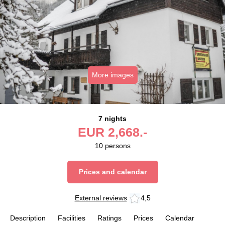
More images
7 nights
EUR
2,668.-
10
persons
Prices and calendar
External reviews
4,5
Description
Facilities
Ratings
Prices
Calendar