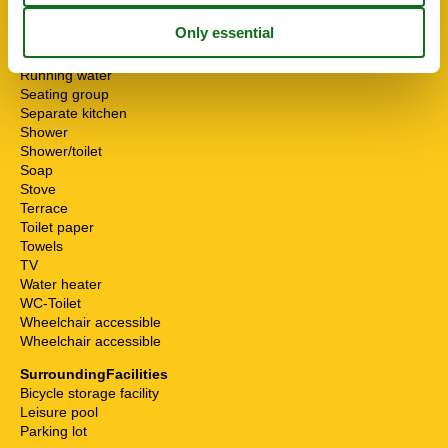
Non-smokers
Pets allowed or on request
Possibility of freezing
Running water
Seating group
Separate kitchen
Shower
Shower/toilet
Soap
Stove
Terrace
Toilet paper
Towels
TV
Water heater
WC-Toilet
Wheelchair accessible
Wheelchair accessible
SurroundingFacilities
Bicycle storage facility
Leisure pool
Parking lot