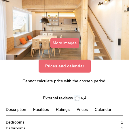
More images
Prices and calendar
Cannot calculate price with the chosen period.
External reviews
4,4
Description
Facilities
Ratings
Prices
Calendar
Bedrooms
1
Bathrooms
1