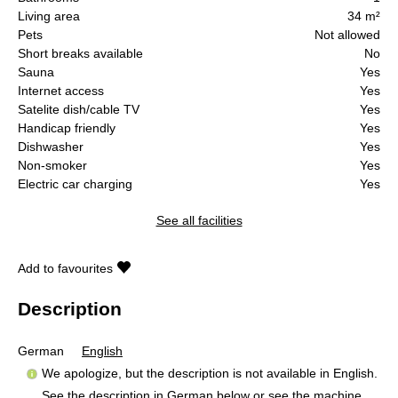
Living area
34 m²
Pets
Not allowed
Short breaks available
No
Sauna
Yes
Internet access
Yes
Satelite dish/cable TV
Yes
Handicap friendly
Yes
Dishwasher
Yes
Non-smoker
Yes
Electric car charging
Yes
See all facilities
Add to favourites
Description
German
English
We apologize, but the description is not available in English.
See the description in German below or see the machine