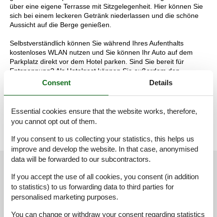
über eine eigene Terrasse mit Sitzgelegenheit. Hier können Sie
sich bei einem leckeren Getränk niederlassen und die schöne
Aussicht auf die Berge genießen.
Selbstverständlich können Sie während Ihres Aufenthalts
kostenloses WLAN nutzen und Sie können Ihr Auto auf dem
Parkplatz direkt vor dem Hotel parken. Sind Sie bereit für
Entspannung? Als Hotelgast können Sie außerdem den
Wellnessbereich mit drei Saunen, einem Ruheraum und einem
Consent
Details
Fitnessraum kostenlos nutzen.
Die Aufteilung der Unterkunft kann variieren. Die Grundrisse und
Bilder vermitteln einen guten Eindruck, dienen aber nur zur
Essential cookies ensure that the website works, therefore,
Veranschaulichung.
you cannot opt out of them.
If you consent to us collecting your statistics, this helps us
improve and develop the website. In that case, anonymised
data will be forwarded to our subcontractors.
External reviews
Our guest reviews
External reviews
If you accept the use of all cookies, you consent (in addition
to statistics) to us forwarding data to third parties for
4,4
personalised marketing purposes.
You can change or withdraw your consent regarding statistics