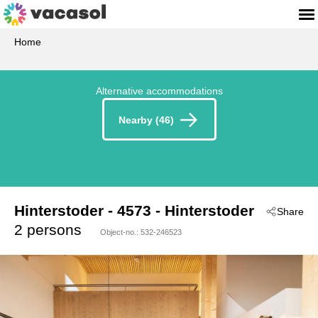
Home
Alternative accommodations
Nearby (46)
Hinterstoder
 - 4573
 - Hinterstoder
Share
2 persons
Object-no.:
532-246523