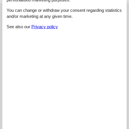
You can change or withdraw your consent regarding statistics
External reviews
Our guest reviews
External reviews
and/or marketing at any given time.
4,4
See also our
Privacy policy
Cleaning:
3,0
Location:
4,0
Overall:
5,0
Room:
5,0
Services on site:
5,0
Value for money:
5,0
External reviews
No detailed external reviews