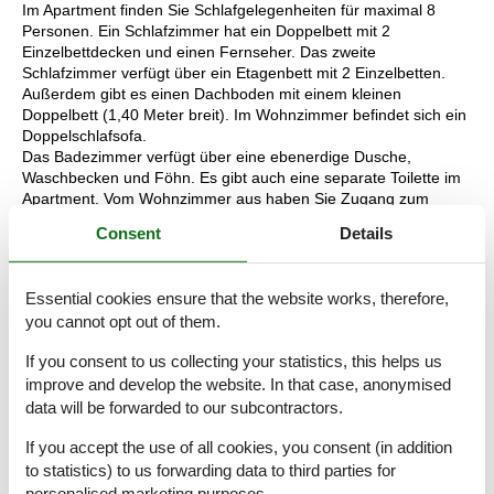
Im Apartment finden Sie Schlafgelegenheiten für maximal 8
Personen. Ein Schlafzimmer hat ein Doppelbett mit 2
Einzelbettdecken und einen Fernseher. Das zweite
Schlafzimmer verfügt über ein Etagenbett mit 2 Einzelbetten.
Außerdem gibt es einen Dachboden mit einem kleinen
Doppelbett (1,40 Meter breit). Im Wohnzimmer befindet sich ein
Doppelschlafsofa.
Das Badezimmer verfügt über eine ebenerdige Dusche,
Waschbecken und Föhn. Es gibt auch eine separate Toilette im
Apartment. Vom Wohnzimmer aus haben Sie Zugang zum
möblierten Balkon. Hier genießen Sie die gesunde Bergluft und
Consent
Details
den fantastischen Blick auf die Berge.
Während Ihres Aufenthalts können Sie Ihr Auto auf dem
Parkplatz direkt vor dem Hotel parken und kostenloses WLAN
Essential cookies ensure that the website works, therefore,
nutzen. Darüber hinaus haben Sie als Gast unseres Hotels
you cannot opt out of them.
kostenlosen Zugang zum Wellnessbereich mit drei Saunen,
einem Ruheraum und einem Fitnessraum. Perfekt zur
If you consent to us collecting your statistics, this helps us
Entspannung!
improve and develop the website. In that case, anonymised
Die Aufteilung der Unterkunft kann variieren. Die Grundrisse und
data will be forwarded to our subcontractors.
Bilder vermitteln einen guten Eindruck, dienen aber nur zur
Veranschaulichung.
If you accept the use of all cookies, you consent (in addition
to statistics) to us forwarding data to third parties for
personalised marketing purposes.