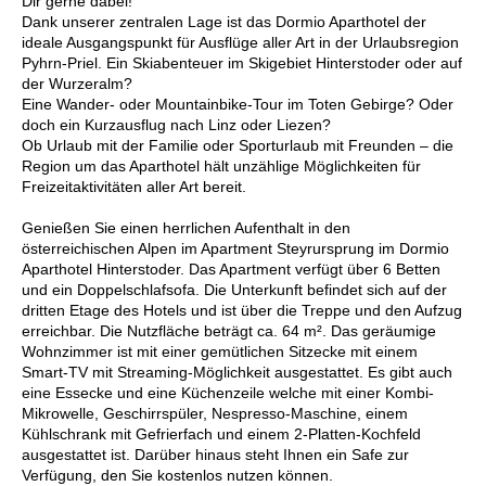
Dir gerne dabei!
Dank unserer zentralen Lage ist das Dormio Aparthotel der
ideale Ausgangspunkt für Ausflüge aller Art in der Urlaubsregion
Pyhrn-Priel. Ein Skiabenteuer im Skigebiet Hinterstoder oder auf
der Wurzeralm?
Eine Wander- oder Mountainbike-Tour im Toten Gebirge? Oder
doch ein Kurzausflug nach Linz oder Liezen?
Ob Urlaub mit der Familie oder Sporturlaub mit Freunden – die
Region um das Aparthotel hält unzählige Möglichkeiten für
Freizeitaktivitäten aller Art bereit.
Genießen Sie einen herrlichen Aufenthalt in den
österreichischen Alpen im Apartment Steyrursprung im Dormio
Aparthotel Hinterstoder. Das Apartment verfügt über 6 Betten
und ein Doppelschlafsofa. Die Unterkunft befindet sich auf der
dritten Etage des Hotels und ist über die Treppe und den Aufzug
erreichbar. Die Nutzfläche beträgt ca. 64 m². Das geräumige
Wohnzimmer ist mit einer gemütlichen Sitzecke mit einem
Smart-TV mit Streaming-Möglichkeit ausgestattet. Es gibt auch
eine Essecke und eine Küchenzeile welche mit einer Kombi-
Mikrowelle, Geschirrspüler, Nespresso-Maschine, einem
Kühlschrank mit Gefrierfach und einem 2-Platten-Kochfeld
ausgestattet ist. Darüber hinaus steht Ihnen ein Safe zur
Verfügung, den Sie kostenlos nutzen können.