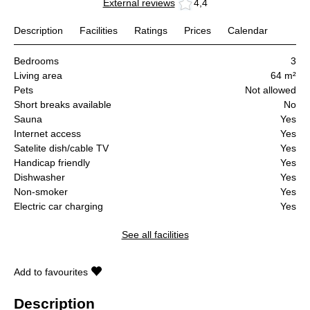
External reviews
4,4
Description
Facilities
Ratings
Prices
Calendar
Bedrooms
3
Living area
64 m²
Pets
Not allowed
Short breaks available
No
Sauna
Yes
Internet access
Yes
Satelite dish/cable TV
Yes
Handicap friendly
Yes
Dishwasher
Yes
Non-smoker
Yes
Electric car charging
Yes
See all facilities
Add to favourites
Description