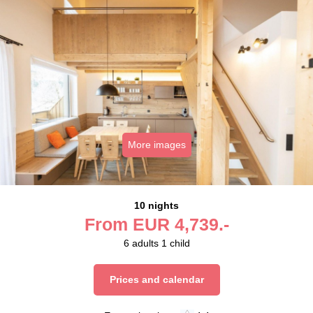
More images
10 nights
From
EUR
4,739.-
6
adults
1
child
Prices and calendar