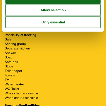
Heater
High chair
Internet - WiFi
Mikrowelle
Multiple bedrooms
Non-smokers
Pets allowed or on request
Possibility of freezing
Safe
Seating group
Separate kitchen
Shower
Soap
Sofa bed
Stove
Toilet paper
Towels
TV
Water heater
WC-Toilet
Wheelchair accessible
Wheelchair accessible
SurroundingFacilities