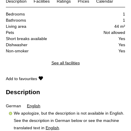
Description
Facilities
Ratings
Prices
Calendar
Bedrooms
1
Bathrooms
1
Living area
44 m²
Pets
Not allowed
Short breaks available
Yes
Dishwasher
Yes
Non-smoker
Yes
See all facilities
Add to favourites
Description
German
English
We apologize, but the description is not available in English.
See the description in German below or see the machine
translated text in
English
.