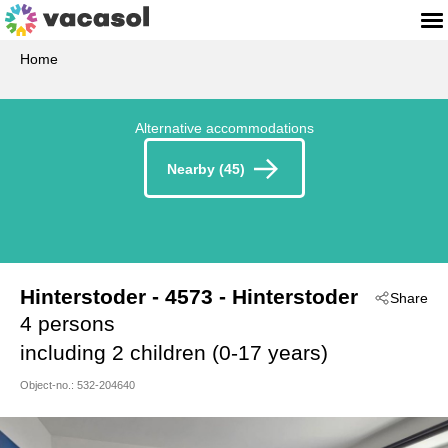
Home
Alternative accommodations
Nearby (45)
Hinterstoder
 - 4573
 - Hinterstoder
Share
4 persons
including 2 children (0-17 years)
Object-no.:
532-204640