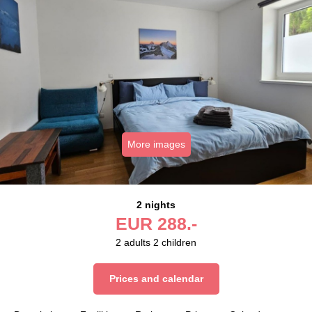
More images
2 nights
EUR
288.-
2
adults
2
children
Prices and calendar