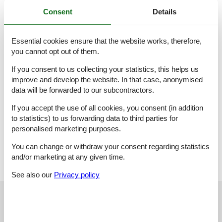
Stiegen erreichbar. Im Eingangsbereich befindet sich ein
Consent
Details
großzügiger Vorraum mit Kleiderschrank und Spiegel. Ein WC
mit Waschbecken ist über diesen Vorraum direkt begehbar.
Der Wohn-/Essbereich ist voll ausgestattet mit Sitzmöglichkeiten
Essential cookies ensure that the website works, therefore,
und Couch (bei Bedarf ausklappbar). Ein Stockbett befindet sich
you cannot opt out of them.
ebenfalls in diesem Raum und kann je nach Bedarf mit wenigen
Handgriffen an die Wand geklappt werden. Auf Nachfrage kann
If you consent to us collecting your statistics, this helps us
ein Reisegitterbett zur Verfügung gestellt werden.
improve and develop the website. In that case, anonymised
Die Küchenzeile im Wohn-/Esszimmer besteht aus Kühlschrank
data will be forwarded to our subcontractors.
mit kleinem Gefrierfach, Geschirrspüler, Herd und Backofen.
Geschirr und Kochtöpfe, sowie eine Nespressomaschine, ein
If you accept the use of all cookies, you consent (in addition
Wasserkocher und ein Toaster sind vorhanden. Im Schlafzimmer
to statistics) to us forwarding data to third parties for
befindet sich ein großes Doppelbett mit Kleiderschrank.
Kleiderbügel sind ausreichend vorhanden.
personalised marketing purposes.
Das Badezimmer ist vom Schlafzimmer aus begehbar und
You can change or withdraw your consent regarding statistics
besteht aus Waschbecken und Dusche. Ein Fön ist vorhanden.
and/or marketing at any given time.
See also our
Privacy policy
See nearby objects