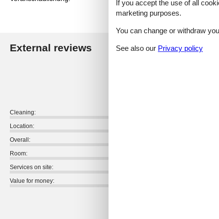
If you accept the use of all cooki
marketing purposes.
You can change or withdraw your 
External reviews
See also our
Privacy policy
Our guest r
4,4
Cleaning:
Location:
Overall:
Room:
Services on site:
Value for money:
External reviews
No detailed external reviews