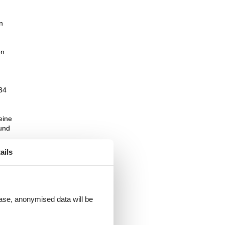
n
en
 34
eine
und
e
ails
it
 dem
um
 case, anonymised data will be