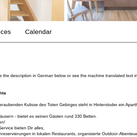
ices
Calendar
ee the description in German below or see the machine translated text i
hte
eraubenden Kulisse des Toten Gebirges steht in Hinterstoder ein Apart
4 Häusern - bietet es seinen Gästen rund 330 Betten.
en!
rvice bieten Dir alles,
hreservierungen in lokalen Restaurants, organisierte Outdoor-Abenteu