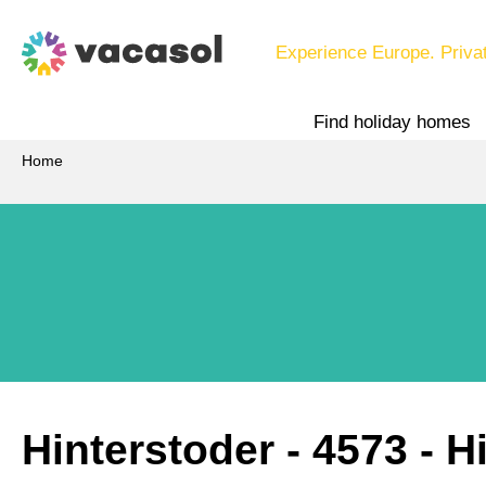
Experience Europe. Priva
Find holiday homes
Home
Hinterstoder
 - 4573
 - H