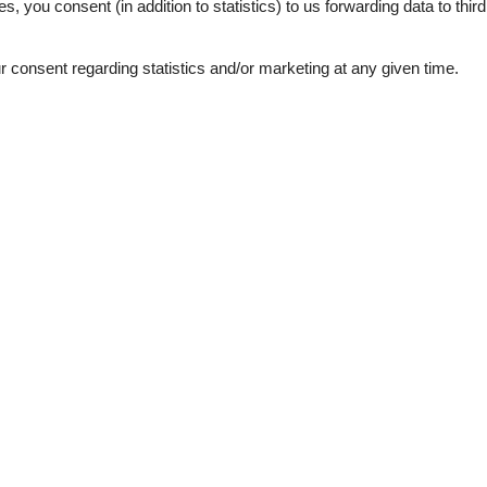
es, you consent (in addition to statistics) to us forwarding data to thir
consent regarding statistics and/or marketing at any given time.
External reviews
4,4
eviews
See nearby objects
3,0
4,0
5,0
5,0
5,0
5,0