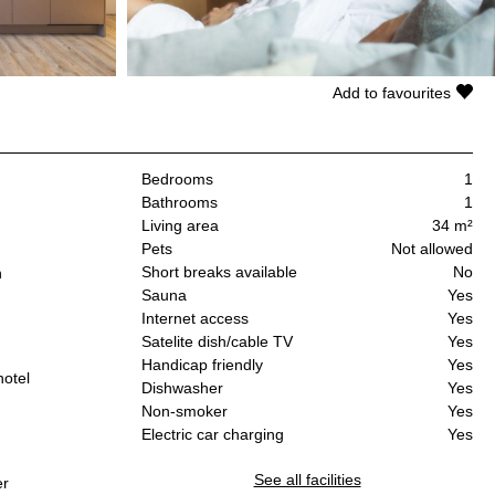
Add to favourites
Bedrooms
1
Bathrooms
1
Living area
34 m²
Pets
Not allowed
Short breaks available
No
n
Sauna
Yes
Internet access
Yes
Satelite dish/cable TV
Yes
Handicap friendly
Yes
hotel
Dishwasher
Yes
Non-smoker
Yes
Electric car charging
Yes
See all facilities
er