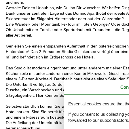
und mehr.
Gestalte Deinen Urlaub so, wie Du ihn Dir wünschst. Wir helfen Dir 
Dank unserer zentralen Lage ist das Dormio Aparthotel der ideale Au
Skiabenteuer im Skigebiet Hinterstoder oder auf der Wurzeralm?
Eine Wander- oder Mountainbike-Tour im Toten Gebirge? Oder doch
Ob Urlaub mit der Familie oder Sporturlaub mit Freunden – die Regio
aller Art bereit.
Genießen Sie einen entspannten Aufenthalt in den österreichische
Hinterstoder! Das 2-Personen-Studio Gleinkersee verfügt über eine 
m² und befindet sich im Erdgeschoss des Hotels.
Das Studio ist modern eingerichtet und unter anderem mit einer E
Küchenzeile mit unter anderem einer Kombi-Mikrowelle, Geschirrs
einem 2-Platten-Kochfeld. Darüber hinaus gibt es einen Safe, den 
Die Unterkunft verfügt außerdem über ein Doppelbett mit 2 Einzel
Con
Dusche, ein Waschbecken und einen Föhn. Es gibt auch eine separa
Sitzgelegenheit. Hier können Sie sich bei einem leckeren Getränk 
Essential cookies ensure that th
Selbstverständlich können Sie während Ihres Aufenthalts kostenlo
Hotel parken. Sind Sie bereit für Entspannung? Als Hotelgast kö
If you consent to us collecting y
und einem Fitnessraum kostenlos nutzen.
forwarded to our subcontractors
Die Aufteilung der Unterkunft kann variieren. Die Grundrisse und Bi
Veranschaulichung.