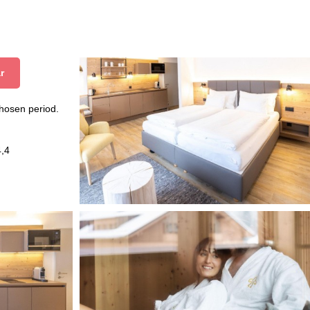
r
chosen period.
4,4