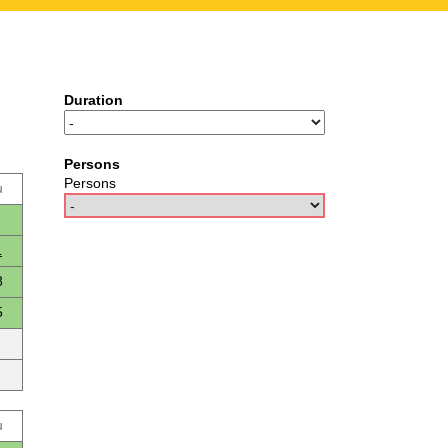
Duration
Persons
Persons
u
1
8
5
u