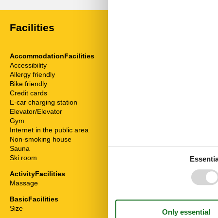
Facilities
AccommodationFacilities
ServiceFacili
Accessibility
Animals on re
Allergy friendly
Bad/WC
Bike friendly
Balcony
Credit cards
Bathtub
E-car charging station
Bedding
Elevator/Elevator
Bedroom
Gym
Bread service
Internet in the public area
Breakfast serv
Non-smoking house
Cable / Sat
Sauna
Coffee machi
Ski room
Combined livi
Essentia
Disabled frien
ActivityFacilities
Dishwasher
Massage
Double bed
Fridge
BasicFacilities
Hair dryer
Size
34 m²
Heater