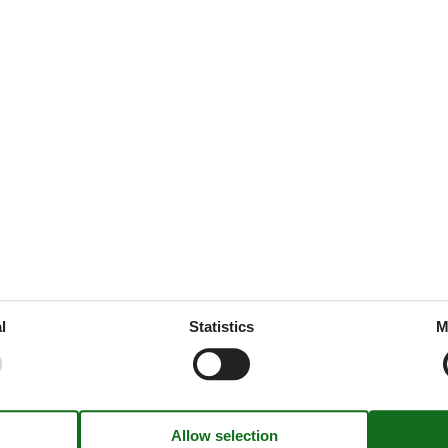
ties
SurroundingFacilities
quest
Bicycle storage facility
Leisure pool
Parking lot
ice
ne
ng/bedroom
l
Statistics
M
dly