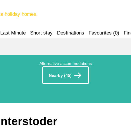
te holiday homes.
Last Minute
Short stay
Destinations
Favourites (
0
)
Fin
Alternative accommodations
Nearby (45)
interstoder