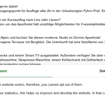
gerne dabei!
sgangspunkt für Ausflüge aller Art in der Urlaubsregion Pyhrn-Priel. Ei
 ein Kurzausflug nach Linz oder Liezen?
n um das Aparthotel hält unzählige Möglichkeiten für Freizeitaktivität
n Alpen und buchen Sie dieses moderne Studio im Dormio Aparthotel
eigene Terrasse mit Bergblick. Die Unterkunft hat eine Nutzfläche von
ssecke und einem Smart-TV ausgestattet. Außerdem verfügen Sie über 
pülmaschine, Nespresso-Maschine, einem Kühlschrank mit Gefrierfach 
Sie kostenlos nutzen können.
bettdecken. Im Badezimmer finden Sie eine Badewanne, eine ebenerdig
sent
Det
te Toilette. Das Studio verfügt außerdem über eine eigene Terrasse m
niederlassen und die schöne Aussicht auf die Berge genießen.
e website works, therefore, you cannot opt out of them.
ses WLAN nutzen und Sie können Ihr Auto auf dem Parkplatz direkt vor
nnen Sie außerdem den Wellnessbereich mit drei Saunen, einem Ruhera
our statistics, this helps us improve and develop the website. In that
.
lder vermitteln einen guten Eindruck, dienen aber nur zur