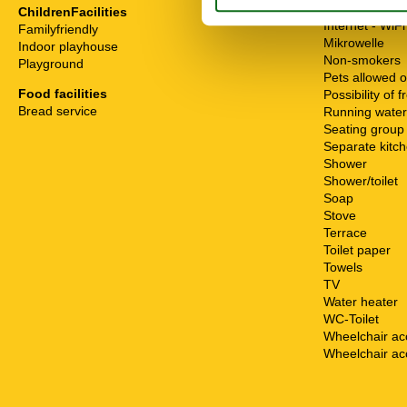
High chair
ChildrenFacilities
Internet - WiFi
Familyfriendly
Mikrowelle
Indoor playhouse
Non-smokers
Playground
Pets allowed o
Food facilities
Possibility of 
Bread service
Running water
Seating group
Separate kitc
Shower
Shower/toilet
Soap
Stove
Terrace
Toilet paper
Towels
TV
Water heater
WC-Toilet
Wheelchair ac
Wheelchair ac