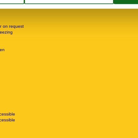
r on request
freezing
hen
cessible
cessible