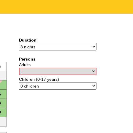
Duration
Persons
Adults
u
Children (0-17 years)
6
3
0