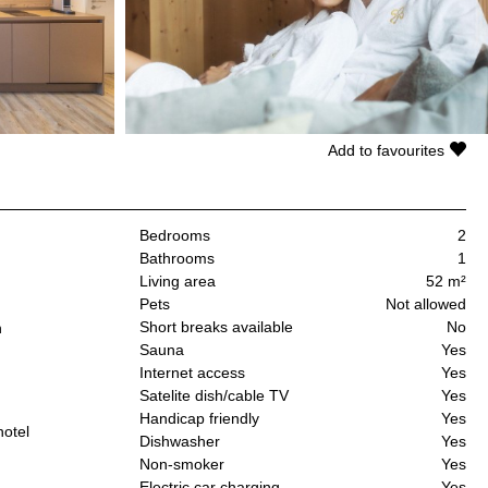
Add to favourites
Bedrooms
2
Bathrooms
1
Living area
52 m²
Pets
Not allowed
Short breaks available
No
n
Sauna
Yes
Internet access
Yes
Satelite dish/cable TV
Yes
Handicap friendly
Yes
hotel
Dishwasher
Yes
Non-smoker
Yes
Electric car charging
Yes