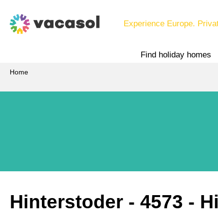
Experience Europe. Priva
Find holiday homes
Home
Hinterstoder
 - 4573
 - H