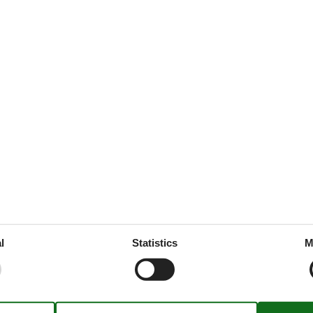
ties
SurroundingFacilities
quest
Bicycle storage facility
Leisure pool
Parking lot
ice
ne
l
Statistics
M
dly