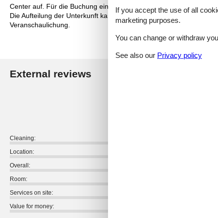
Center auf. Für die Buchung einer Präferenz kann ein Aufpreis gelt
If you accept the use of all cooki
Die Aufteilung der Unterkunft kann variieren. Die Grundrisse und Bi
marketing purposes.
Veranschaulichung.
You can change or withdraw your 
See also our
Privacy policy
External reviews
Our guest r
4,4
Cleaning:
Location:
Overall:
Room:
Services on site:
Value for money: