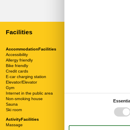
External reviews
No detailed external reviews
Facilities
AccommodationFacilities
ServiceFacili
Accessibility
Animals on re
Allergy friendly
Bad/WC
Bike friendly
Balcony
Credit cards
Bedding
E-car charging station
Bread service
Elevator/Elevator
Breakfast serv
Gym
Bunk bed
Internet in the public area
Cable / Sat
Non-smoking house
Coffee machi
Essentia
Sauna
Disabled frien
Ski room
Dishwasher
Double bed
ActivityFacilities
Fridge
Massage
Hair dryer