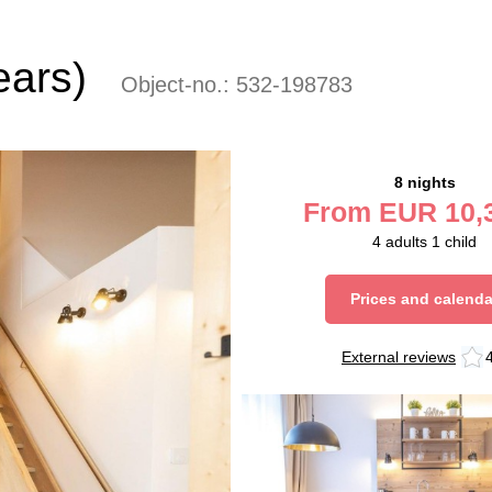
ears)
Object-no.:
532-198783
8 nights
From
EUR
10,
4
adults
1
child
Prices and calenda
External reviews