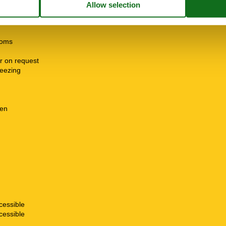
ooms
r on request
freezing
hen
cessible
cessible