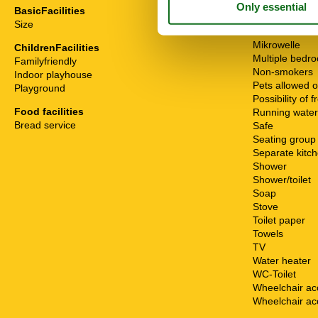
Heater
BasicFacilities
High chair
Size
52 m²
Internet - WiFi
Mikrowelle
ChildrenFacilities
Multiple bedr
Familyfriendly
Non-smokers
Indoor playhouse
Pets allowed o
Playground
Possibility of 
Food facilities
Running water
Bread service
Safe
Seating group
Separate kitc
Shower
Shower/toilet
Soap
Stove
Toilet paper
Towels
TV
Water heater
WC-Toilet
Wheelchair ac
Wheelchair ac