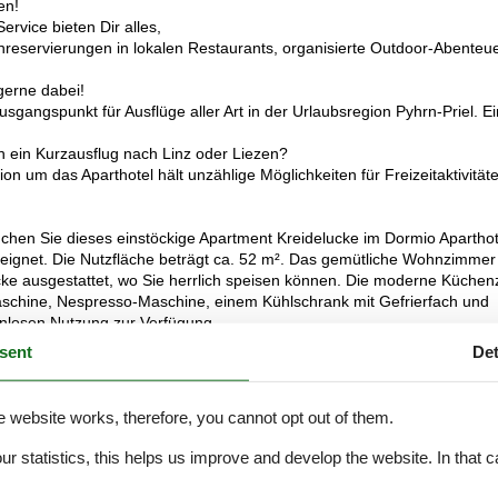
en!
rvice bieten Dir alles,
hreservierungen in lokalen Restaurants, organisierte Outdoor-Abenteu
gerne dabei!
sgangspunkt für Ausflüge aller Art in der Urlaubsregion Pyhrn-Priel. Ei
 ein Kurzausflug nach Linz oder Liezen?
n um das Aparthotel hält unzählige Möglichkeiten für Freizeitaktivität
uchen Sie dieses einstöckige Apartment Kreidelucke im Dormio Aparthot
eeignet. Die Nutzfläche beträgt ca. 52 m². Das gemütliche Wohnzimmer 
ke ausgestattet, wo Sie herrlich speisen können. Die moderne Küchenz
aschine, Nespresso-Maschine, einem Kühlschrank mit Gefrierfach und
enlosen Nutzung zur Verfügung.
Doppelbett mit 2 Einzelbettdecken und einen Fernseher. Im anderen
sent
Det
inem erhöhten Einzelbett. Darüber hinaus verfügt das Apartment über 
 Es gibt auch eine separate Toilette. Vom Wohnzimmer aus haben Si
ier können Sie eine schöne Aussicht auf die Berge genießen.
e website works, therefore, you cannot opt out of them.
arkplatz direkt vor dem Hotel parken. Selbstverständlich können Sie
en Sie als Hotelgast kostenlosen Zugang zum Wellnessbereich mit dr
our statistics, this helps us improve and develop the website. In that
s verfügen über eine Terrasse, andere Apartments über einen Balkon
.
renz buchen? Nehmen Sie dann telefonisch Kontakt mit unserem Contac