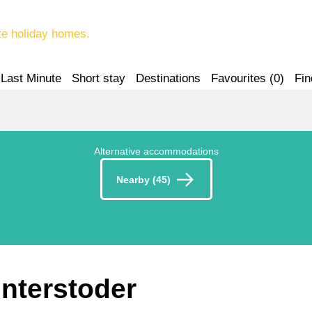
te holiday homes.
Last Minute
Short stay
Destinations
Favourites (
0
)
Fin
Alternative accommodations
Nearby (45)
interstoder