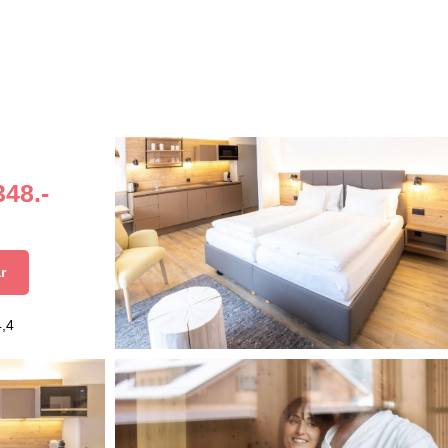
348.-
r
4,4