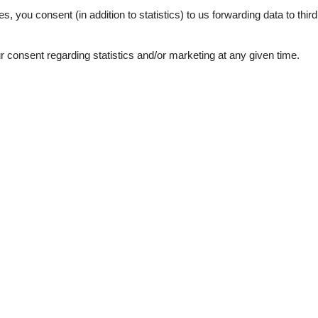
en.
es, you consent (in addition to statistics) to us forwarding data to thir
lder vermitteln einen guten Eindruck, dienen aber nur zur
consent regarding statistics and/or marketing at any given time.
External reviews
4,4
eviews
See nearby objects
3,0
4,0
5,0
5,0
5,0
5,0