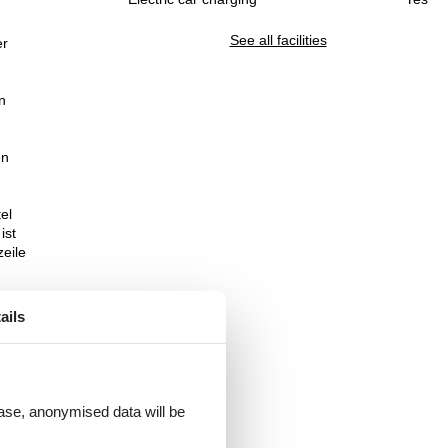
See all facilities
er
n
en
el
ist
eile
ails
ein
e
ei
 case, anonymised data will be
.
t