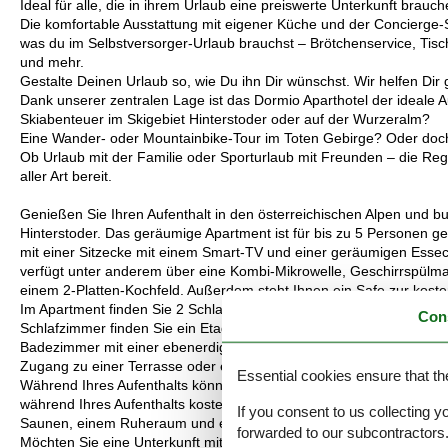
Ideal für alle, die in ihrem Urlaub eine preiswerte Unterkunft brauch
Die komfortable Ausstattung mit eigener Küche und der Concierge-Se
was du im Selbstversorger-Urlaub brauchst – Brötchenservice, Tisc
und mehr.
Gestalte Deinen Urlaub so, wie Du ihn Dir wünschst. Wir helfen Dir 
Dank unserer zentralen Lage ist das Dormio Aparthotel der ideale Au
Skiabenteuer im Skigebiet Hinterstoder oder auf der Wurzeralm?
Eine Wander- oder Mountainbike-Tour im Toten Gebirge? Oder doch
Ob Urlaub mit der Familie oder Sporturlaub mit Freunden – die Regio
aller Art bereit.
Genießen Sie Ihren Aufenthalt in den österreichischen Alpen und b
Hinterstoder. Das geräumige Apartment ist für bis zu 5 Personen g
mit einer Sitzecke mit einem Smart-TV und einer geräumigen Essec
verfügt unter anderem über eine Kombi-Mikrowelle, Geschirrspülm
einem 2-Platten-Kochfeld. Außerdem steht Ihnen ein Safe zur kost
Im Apartment finden Sie 2 Schlafzimmer. Ein Schlafzimmer hat ein 
Con
Schlafzimmer finden Sie ein Etagenbett mit einem Doppelbett und e
Badezimmer mit einer ebenerdigen Dusche, Waschbecken und Föhn.
Zugang zu einer Terrasse oder einem Balkon mit Sitzgelegenheit. H
Essential cookies ensure that th
Während Ihres Aufenthalts können Sie Ihr Auto kostenlos auf dem P
während Ihres Aufenthalts kostenloses WLAN nutzen. Außerdem hab
If you consent to us collecting y
Saunen, einem Ruheraum und einem Fitnessraum. Einige Apartment
forwarded to our subcontractors
Möchten Sie eine Unterkunft mit einer bestimmten Lage als Präfe