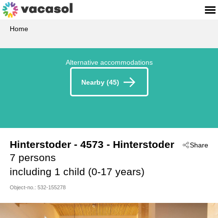
Home
Alternative accommodations
Nearby (45)
Hinterstoder
 - 4573
 - Hinterstoder
Share
7 persons
including 1 child (0-17 years)
Object-no.:
532-155278