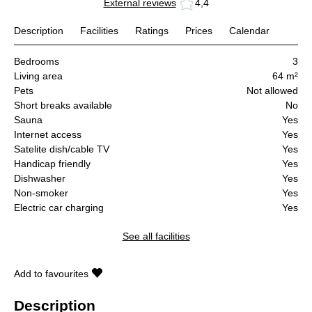
External reviews
4,4
Description
Facilities
Ratings
Prices
Calendar
Bedrooms
3
Living area
64 m²
Pets
Not allowed
Short breaks available
No
Sauna
Yes
Internet access
Yes
Satelite dish/cable TV
Yes
Handicap friendly
Yes
Dishwasher
Yes
Non-smoker
Yes
Electric car charging
Yes
See all facilities
Add to favourites
Description