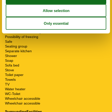
Heater
High chair
Internet - WiFi
Mikrowelle
Multiple bedrooms
Non-smokers
Pets allowed or on request
Possibility of freezing
Safe
Seating group
Separate kitchen
Shower
Soap
Sofa bed
Stove
Toilet paper
Towels
TV
Water heater
WC-Toilet
Wheelchair accessible
Wheelchair accessible
SurroundingFacilities