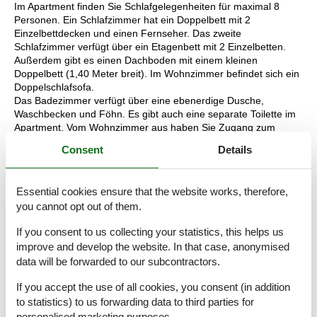
Im Apartment finden Sie Schlafgelegenheiten für maximal 8
Personen. Ein Schlafzimmer hat ein Doppelbett mit 2
Einzelbettdecken und einen Fernseher. Das zweite
Schlafzimmer verfügt über ein Etagenbett mit 2 Einzelbetten.
Außerdem gibt es einen Dachboden mit einem kleinen
Doppelbett (1,40 Meter breit). Im Wohnzimmer befindet sich ein
Doppelschlafsofa.
Das Badezimmer verfügt über eine ebenerdige Dusche,
Waschbecken und Föhn. Es gibt auch eine separate Toilette im
Apartment. Vom Wohnzimmer aus haben Sie Zugang zum
möblierten Balkon. Hier genießen Sie die gesunde Bergluft und
Consent
Details
den fantastischen Blick auf die Berge.
Während Ihres Aufenthalts können Sie Ihr Auto auf dem
Parkplatz direkt vor dem Hotel parken und kostenloses WLAN
Essential cookies ensure that the website works, therefore,
nutzen. Darüber hinaus haben Sie als Gast unseres Hotels
you cannot opt out of them.
kostenlosen Zugang zum Wellnessbereich mit drei Saunen,
einem Ruheraum und einem Fitnessraum. Perfekt zur
If you consent to us collecting your statistics, this helps us
Entspannung!
improve and develop the website. In that case, anonymised
Die Aufteilung der Unterkunft kann variieren. Die Grundrisse und
data will be forwarded to our subcontractors.
Bilder vermitteln einen guten Eindruck, dienen aber nur zur
Veranschaulichung.
If you accept the use of all cookies, you consent (in addition
to statistics) to us forwarding data to third parties for
personalised marketing purposes.