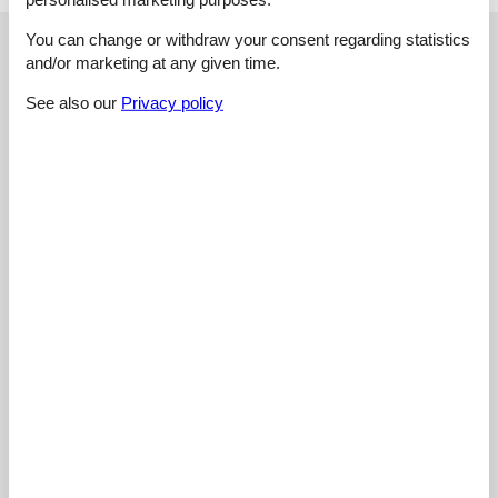
You can change or withdraw your consent regarding statistics
External reviews
Our guest reviews
External reviews
and/or marketing at any given time.
4,4
See also our
Privacy policy
Cleaning:
3,0
Location:
4,0
Overall:
5,0
Room:
5,0
Services on site:
5,0
Value for money:
5,0
External reviews
No detailed external reviews