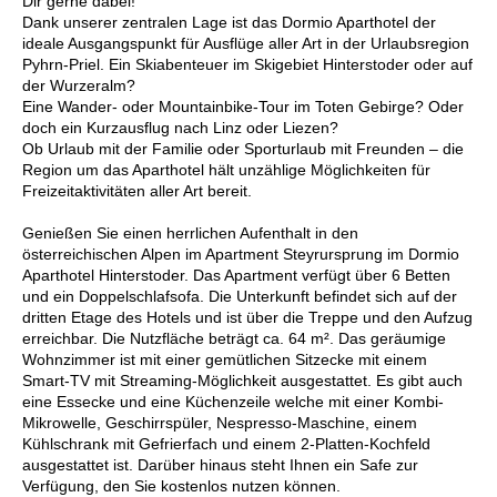
Dir gerne dabei!
Dank unserer zentralen Lage ist das Dormio Aparthotel der
ideale Ausgangspunkt für Ausflüge aller Art in der Urlaubsregion
Pyhrn-Priel. Ein Skiabenteuer im Skigebiet Hinterstoder oder auf
der Wurzeralm?
Eine Wander- oder Mountainbike-Tour im Toten Gebirge? Oder
doch ein Kurzausflug nach Linz oder Liezen?
Ob Urlaub mit der Familie oder Sporturlaub mit Freunden – die
Region um das Aparthotel hält unzählige Möglichkeiten für
Freizeitaktivitäten aller Art bereit.
Genießen Sie einen herrlichen Aufenthalt in den
österreichischen Alpen im Apartment Steyrursprung im Dormio
Aparthotel Hinterstoder. Das Apartment verfügt über 6 Betten
und ein Doppelschlafsofa. Die Unterkunft befindet sich auf der
dritten Etage des Hotels und ist über die Treppe und den Aufzug
erreichbar. Die Nutzfläche beträgt ca. 64 m². Das geräumige
Wohnzimmer ist mit einer gemütlichen Sitzecke mit einem
Smart-TV mit Streaming-Möglichkeit ausgestattet. Es gibt auch
eine Essecke und eine Küchenzeile welche mit einer Kombi-
Mikrowelle, Geschirrspüler, Nespresso-Maschine, einem
Kühlschrank mit Gefrierfach und einem 2-Platten-Kochfeld
ausgestattet ist. Darüber hinaus steht Ihnen ein Safe zur
Verfügung, den Sie kostenlos nutzen können.