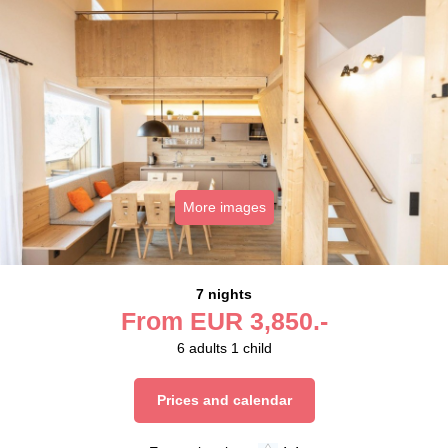
More images
7 nights
From
EUR
3,850.-
6
adults
1
child
Prices and calendar