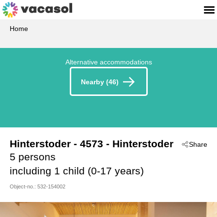
Home
Alternative accommodations
Nearby (46)
Hinterstoder
 - 4573
 - Hinterstoder
Share
5 persons
including 1 child (0-17 years)
Object-no.:
532-154002