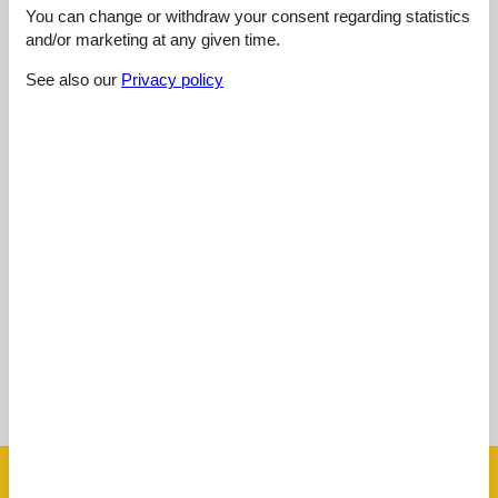
You can change or withdraw your consent regarding statistics
and/or marketing at any given time.
Cleaning:
3,0
See also our
Privacy policy
Location:
4,0
Overall:
5,0
Room:
5,0
Services on site:
5,0
Value for money:
5,0
External reviews
No detailed external reviews
See nearby objects
See the course of the sun around the object
😎
Facilities