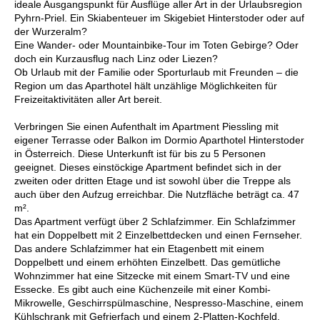
ideale Ausgangspunkt für Ausflüge aller Art in der Urlaubsregion
Pyhrn-Priel. Ein Skiabenteuer im Skigebiet Hinterstoder oder auf
der Wurzeralm?
Eine Wander- oder Mountainbike-Tour im Toten Gebirge? Oder
doch ein Kurzausflug nach Linz oder Liezen?
Ob Urlaub mit der Familie oder Sporturlaub mit Freunden – die
Region um das Aparthotel hält unzählige Möglichkeiten für
Freizeitaktivitäten aller Art bereit.
Verbringen Sie einen Aufenthalt im Apartment Piessling mit
eigener Terrasse oder Balkon im Dormio Aparthotel Hinterstoder
in Österreich. Diese Unterkunft ist für bis zu 5 Personen
geeignet. Dieses einstöckige Apartment befindet sich in der
zweiten oder dritten Etage und ist sowohl über die Treppe als
auch über den Aufzug erreichbar. Die Nutzfläche beträgt ca. 47
m².
Das Apartment verfügt über 2 Schlafzimmer. Ein Schlafzimmer
hat ein Doppelbett mit 2 Einzelbettdecken und einen Fernseher.
Das andere Schlafzimmer hat ein Etagenbett mit einem
Doppelbett und einem erhöhten Einzelbett. Das gemütliche
Wohnzimmer hat eine Sitzecke mit einem Smart-TV und eine
Essecke. Es gibt auch eine Küchenzeile mit einer Kombi-
Mikrowelle, Geschirrspülmaschine, Nespresso-Maschine, einem
Kühlschrank mit Gefrierfach und einem 2-Platten-Kochfeld.