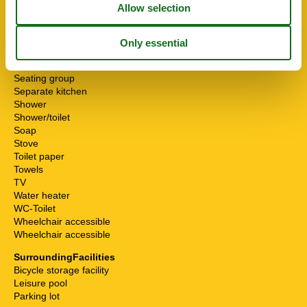
Non-smokers
Pets allowed or on request
Possibility of freezing
Running water
Safe
Seating group
Separate kitchen
Shower
Shower/toilet
Soap
Stove
Toilet paper
Towels
TV
Water heater
WC-Toilet
Wheelchair accessible
Wheelchair accessible
SurroundingFacilities
Bicycle storage facility
Leisure pool
Parking lot