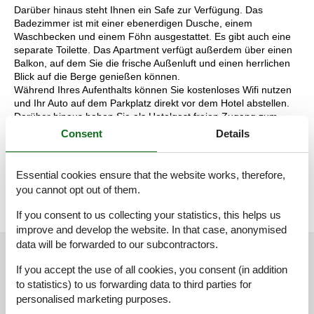
Darüber hinaus steht Ihnen ein Safe zur Verfügung. Das
Badezimmer ist mit einer ebenerdigen Dusche, einem
Waschbecken und einem Föhn ausgestattet. Es gibt auch eine
separate Toilette. Das Apartment verfügt außerdem über einen
Balkon, auf dem Sie die frische Außenluft und einen herrlichen
Blick auf die Berge genießen können.
Während Ihres Aufenthalts können Sie kostenloses Wifi nutzen
und Ihr Auto auf dem Parkplatz direkt vor dem Hotel abstellen.
Darüber hinaus haben Sie als Hotelgast freien Zugang zum
Wellnessbereich. Entspannen Sie sich in den drei Saunen und
Consent
Details
einem Ruheraum oder nutzen Sie den Fitnessraum.
Die Aufteilung der Unterkunft kann variieren. Die Grundrisse und
Bilder vermitteln einen guten Eindruck, dienen aber nur zur
Essential cookies ensure that the website works, therefore,
Veranschaulichung.
you cannot opt out of them.
If you consent to us collecting your statistics, this helps us
improve and develop the website. In that case, anonymised
data will be forwarded to our subcontractors.
External reviews
Our guest reviews
External reviews
If you accept the use of all cookies, you consent (in addition
to statistics) to us forwarding data to third parties for
4,4
personalised marketing purposes.