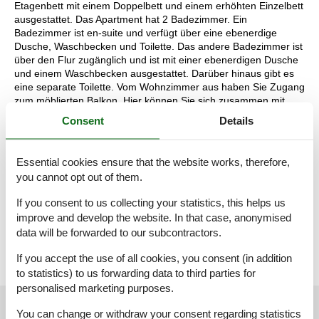
Etagenbett mit einem Doppelbett und einem erhöhten Einzelbett
ausgestattet. Das Apartment hat 2 Badezimmer. Ein
Badezimmer ist en-suite und verfügt über eine ebenerdige
Dusche, Waschbecken und Toilette. Das andere Badezimmer ist
über den Flur zugänglich und ist mit einer ebenerdigen Dusche
und einem Waschbecken ausgestattet. Darüber hinaus gibt es
eine separate Toilette. Vom Wohnzimmer aus haben Sie Zugang
zum möblierten Balkon. Hier können Sie sich zusammen mit
Ihrer Gesellschaft niederlassen und die wunderschöne Aussicht
Consent
Details
auf die Berge genießen.
Während Ihres Aufenthalts können Sie Ihr Auto auf dem
Parkplatz direkt vor dem Hotel parken. Außerdem können Sie
Essential cookies ensure that the website works, therefore,
kostenlos WLAN nutzen. Als Hotelgast haben Sie außerdem
you cannot opt out of them.
kostenlosen Zugang zum Wellnessbereich mit drei Saunen,
einem Ruheraum und einem Fitnessraum.
If you consent to us collecting your statistics, this helps us
Die Aufteilung der Unterkunft kann variieren. Die Grundrisse und
improve and develop the website. In that case, anonymised
Bilder vermitteln einen guten Eindruck, dienen aber nur zur
data will be forwarded to our subcontractors.
Veranschaulichung.
If you accept the use of all cookies, you consent (in addition
to statistics) to us forwarding data to third parties for
personalised marketing purposes.
External reviews
Our guest reviews
External reviews
You can change or withdraw your consent regarding statistics