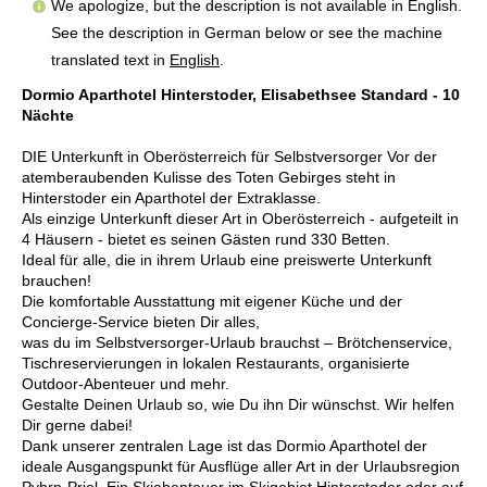
We apologize, but the description is not available in English.
See the description in German below or see the machine
translated text in
English
.
Dormio Aparthotel Hinterstoder, Elisabethsee Standard - 10
Nächte
DIE Unterkunft in Oberösterreich für Selbstversorger Vor der
atemberaubenden Kulisse des Toten Gebirges steht in
Hinterstoder ein Aparthotel der Extraklasse.
Als einzige Unterkunft dieser Art in Oberösterreich - aufgeteilt in
4 Häusern - bietet es seinen Gästen rund 330 Betten.
Ideal für alle, die in ihrem Urlaub eine preiswerte Unterkunft
brauchen!
Die komfortable Ausstattung mit eigener Küche und der
Concierge-Service bieten Dir alles,
was du im Selbstversorger-Urlaub brauchst – Brötchenservice,
Tischreservierungen in lokalen Restaurants, organisierte
Outdoor-Abenteuer und mehr.
Gestalte Deinen Urlaub so, wie Du ihn Dir wünschst. Wir helfen
Dir gerne dabei!
Dank unserer zentralen Lage ist das Dormio Aparthotel der
ideale Ausgangspunkt für Ausflüge aller Art in der Urlaubsregion
Pyhrn-Priel. Ein Skiabenteuer im Skigebiet Hinterstoder oder auf