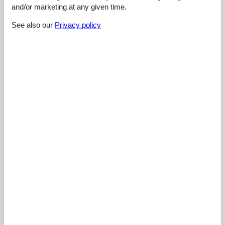
and/or marketing at any given time.
4,4
See also our
Privacy policy
Cleaning:
3,0
Location:
4,0
Overall:
5,0
Room:
5,0
Services on site:
5,0
Value for money:
5,0
External reviews
No detailed external reviews
See nearby objects
See the course of the sun around the object
😎