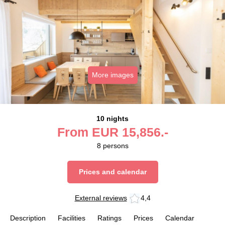
More images
10 nights
From
EUR
15,856.-
8
persons
Prices and calendar
External reviews
4,4
Description
Facilities
Ratings
Prices
Calendar