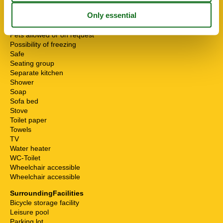
Mikrowelle
Multiple bedrooms
Non-smokers
Pets allowed or on request
Possibility of freezing
Safe
Seating group
Separate kitchen
Shower
Soap
Sofa bed
Stove
Toilet paper
Towels
TV
Water heater
WC-Toilet
Wheelchair accessible
Wheelchair accessible
SurroundingFacilities
Bicycle storage facility
Leisure pool
Parking lot