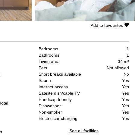
Add to favourites
Bedrooms
1
Bathrooms
1
Living area
34 m²
Pets
Not allowed
Short breaks available
No
n
Sauna
Yes
Internet access
Yes
Satelite dish/cable TV
Yes
Handicap friendly
Yes
hotel
Dishwasher
Yes
Non-smoker
Yes
Electric car charging
Yes
See all facilities
er