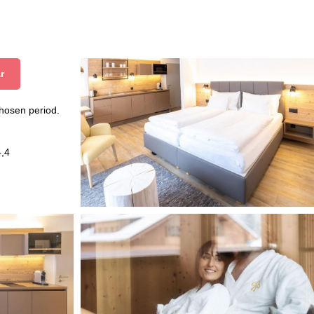
r
chosen period.
4,4