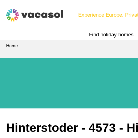
Experience Europe. Priva
Find holiday homes
Home
Hinterstoder
 - 4573
 - H