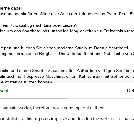
gerne dabei!
sgangspunkt für Ausflüge aller Art in der Urlaubsregion Pyhrn-Priel. Ei
 ein Kurzausflug nach Linz oder Liezen?
n um das Aparthotel hält unzählige Möglichkeiten für Freizeitaktivität
n Alpen und buchen Sie dieses moderne Studio im Dormio Aparthotel
eigene Terrasse mit Bergblick. Die Unterkunft hat eine Nutzfläche von
ssecke und einem Smart-TV ausgestattet. Außerdem verfügen Sie über 
pülmaschine, Nespresso-Maschine, einem Kühlschrank mit Gefrierfach 
Sie kostenlos nutzen können.
bettdecken. Im Badezimmer finden Sie eine Badewanne, eine ebenerdig
sent
Det
te Toilette. Das Studio verfügt außerdem über eine eigene Terrasse m
niederlassen und die schöne Aussicht auf die Berge genießen.
e website works, therefore, you cannot opt out of them.
ses WLAN nutzen und Sie können Ihr Auto auf dem Parkplatz direkt vor
nnen Sie außerdem den Wellnessbereich mit drei Saunen, einem Ruhera
our statistics, this helps us improve and develop the website. In that
.
lder vermitteln einen guten Eindruck, dienen aber nur zur