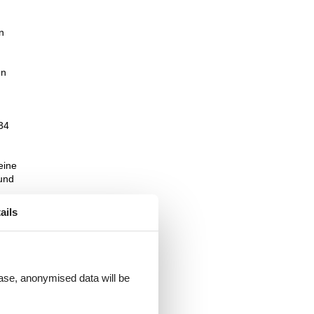
n
en
 34
eine
und
e
ails
it
 dem
um
 case, anonymised data will be