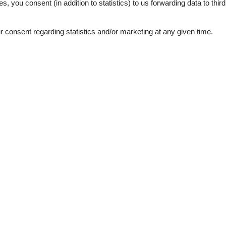
es, you consent (in addition to statistics) to us forwarding data to thir
consent regarding statistics and/or marketing at any given time.
External reviews
4,4
eviews
See nearby objects
3,0
4,0
5,0
5,0
5,0
5,0