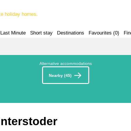
te holiday homes.
Last Minute
Short stay
Destinations
Favourites (
0
)
Fin
Alternative accommodations
Nearby (45)
interstoder