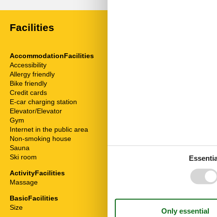
Facilities
AccommodationFacilities
ServiceFacili
Accessibility
Animals on re
Allergy friendly
Bad/WC
Bike friendly
Balcony
Credit cards
Bathtub
E-car charging station
Bedding
Elevator/Elevator
Bedroom
Gym
Bread service
Internet in the public area
Breakfast serv
Non-smoking house
Cable / Sat
Sauna
Coffee machi
Ski room
Combined livi
Essentia
Disabled frien
ActivityFacilities
Dishwasher
Massage
Double bed
Fridge
BasicFacilities
Hair dryer
Size
34 m²
Heater