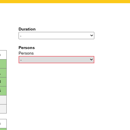
Duration
Persons
Persons
u
1
8
5
u