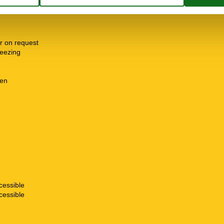
r on request
freezing
hen
cessible
cessible