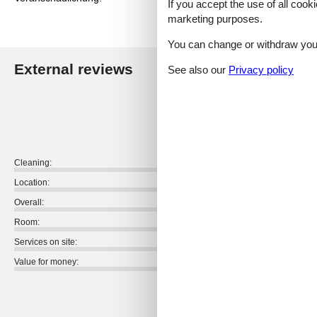
If you accept the use of all cooki
marketing purposes.
You can change or withdraw your 
External reviews
See also our
Privacy policy
Our guest r
4,4
Cleaning:
Location:
Overall:
Room:
Services on site:
Value for money:
External reviews
No detailed external reviews