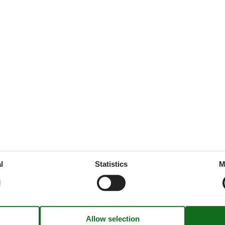
ties
SurroundingFacilities
quest
Bicycle storage facility
Leisure pool
Parking lot
ice
ne
ng/bedroom
l
Statistics
M
dly