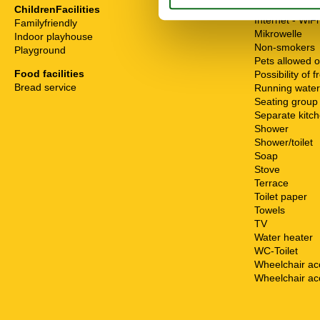
High chair
ChildrenFacilities
Internet - WiFi
Familyfriendly
Mikrowelle
Indoor playhouse
Non-smokers
Playground
Pets allowed o
Food facilities
Possibility of 
Bread service
Running water
Seating group
Separate kitc
Shower
Shower/toilet
Soap
Stove
Terrace
Toilet paper
Towels
TV
Water heater
WC-Toilet
Wheelchair ac
Wheelchair ac