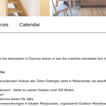
ices
Calendar
ee the description in German below or see the machine translated text i
hte
eraubenden Kulisse des Toten Gebirges steht in Hinterstoder ein Apart
4 Häusern - bietet es seinen Gästen rund 330 Betten.
en!
rvice bieten Dir alles,
hreservierungen in lokalen Restaurants, organisierte Outdoor-Abenteu