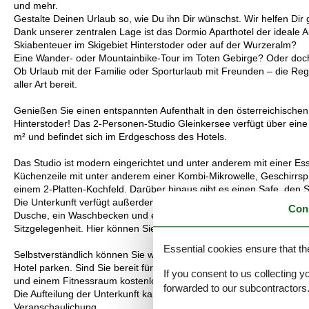
und mehr.
Gestalte Deinen Urlaub so, wie Du ihn Dir wünschst. Wir helfen Dir 
Dank unserer zentralen Lage ist das Dormio Aparthotel der ideale Au
Skiabenteuer im Skigebiet Hinterstoder oder auf der Wurzeralm?
Eine Wander- oder Mountainbike-Tour im Toten Gebirge? Oder doch
Ob Urlaub mit der Familie oder Sporturlaub mit Freunden – die Regio
aller Art bereit.
Genießen Sie einen entspannten Aufenthalt in den österreichische
Hinterstoder! Das 2-Personen-Studio Gleinkersee verfügt über eine 
m² und befindet sich im Erdgeschoss des Hotels.
Das Studio ist modern eingerichtet und unter anderem mit einer E
Küchenzeile mit unter anderem einer Kombi-Mikrowelle, Geschirrs
einem 2-Platten-Kochfeld. Darüber hinaus gibt es einen Safe, den 
Die Unterkunft verfügt außerdem über ein Doppelbett mit 2 Einzel
Con
Dusche, ein Waschbecken und einen Föhn. Es gibt auch eine separa
Sitzgelegenheit. Hier können Sie sich bei einem leckeren Getränk 
Essential cookies ensure that th
Selbstverständlich können Sie während Ihres Aufenthalts kostenlo
Hotel parken. Sind Sie bereit für Entspannung? Als Hotelgast kö
If you consent to us collecting y
und einem Fitnessraum kostenlos nutzen.
forwarded to our subcontractors
Die Aufteilung der Unterkunft kann variieren. Die Grundrisse und Bi
Veranschaulichung.