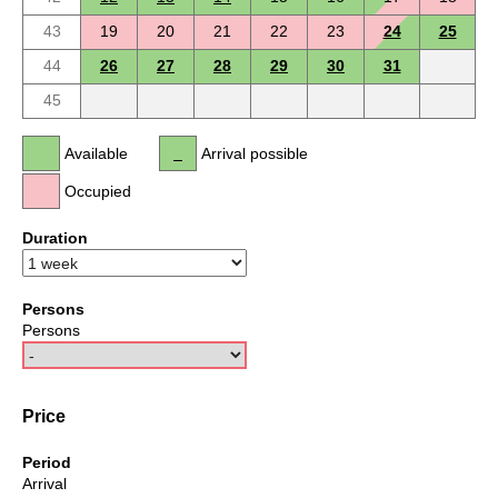
43
19
20
21
22
23
24
25
44
26
27
28
29
30
31
45
Available
Arrival possible
Occupied
Duration
Persons
Persons
Price
Period
Arrival