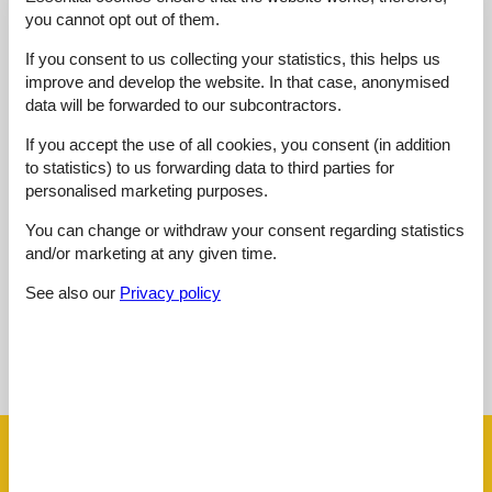
you cannot opt out of them.
5,0
oktober 2024
Cleaning:
5
Location:
5
Overall:
5
If you consent to us collecting your statistics, this helps us
Room:
5
Services on site:
5
Value for money:
5
improve and develop the website. In that case, anonymised
General:
data will be forwarded to our subcontractors.
Die Wohnung war bestens ausgestattet und alles gut
durchdacht. Wir haben uns sehr wohl gefühlt und gut erholt. Das
If you accept the use of all cookies, you consent (in addition
Haus ist ruhig gelegen und zentrumsnah.
to statistics) to us forwarding data to third parties for
personalised marketing purposes.
4,8
februar 2019
You can change or withdraw your consent regarding statistics
Overall:
5
and/or marketing at any given time.
See also our
Privacy policy
See nearby objects
See the course of the sun around the object
😎
Facilities