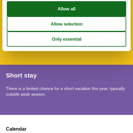
TV
Water heater
SurroundingFacilities
Bicycle storage facility
Garden for use
Leisure pool
Parking lot
Tennis court
Short stay
There is a limited chance for a short vacation this year, typically
outside peak season.
Calendar