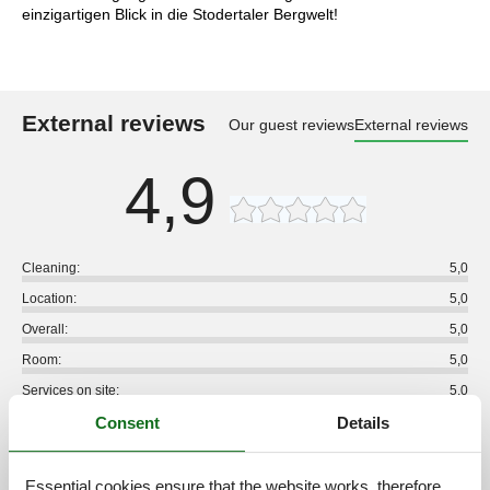
einzigartigen Blick in die Stodertaler Bergwelt!
External reviews
Our guest reviews
External reviews
4,9
Cleaning:
5,0
Location:
5,0
Overall:
5,0
Room:
5,0
Services on site:
5,0
Consent
Details
Value for money:
5,0
2 external reviews
Essential cookies ensure that the website works, therefore,