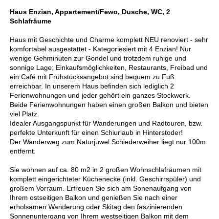
Haus Enzian, Appartement/Fewo, Dusche, WC, 2
Schlafräume
Haus mit Geschichte und Charme komplett NEU renoviert - sehr
komfortabel ausgestattet - Kategoriesiert mit 4 Enzian! Nur
wenige Gehminuten zur Gondel und trotzdem ruhige und
sonnige Lage; Einkaufsmöglichkeiten, Restaurants, Freibad und
ein Café mit Frühstücksangebot sind bequem zu Fuß
erreichbar. In unserem Haus befinden sich lediglich 2
Ferienwohnungen und jeder gehört ein ganzes Stockwerk.
Beide Ferienwohnungen haben einen großen Balkon und bieten
viel Platz.
Idealer Ausgangspunkt für Wanderungen und Radtouren, bzw.
perfekte Unterkunft für einen Schiurlaub in Hinterstoder!
Der Wanderweg zum Naturjuwel Schiederweiher liegt nur 100m
entfernt.
Sie wohnen auf ca. 80 m2 in 2 großen Wohnschlafräumen mit
komplett eingerichteter Küchenecke (inkl. Geschirrspüler) und
großem Vorraum. Erfreuen Sie sich am Sonenaufgang von
Ihrem ostseitigen Balkon und genießen Sie nach einer
erholsamen Wanderung oder Skitag den faszinierenden
Sonnenuntergang von Ihrem westseitigen Balkon mit dem