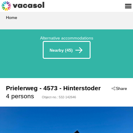
Home
Alternative accommodations
Nearby (45)
Prielerweg
 - 4573
 - Hinterstoder
Share
4 persons
Object-no.:
532-142646