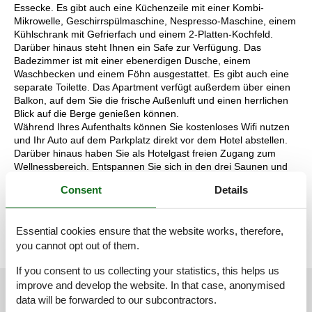
Essecke. Es gibt auch eine Küchenzeile mit einer Kombi-
Mikrowelle, Geschirrspülmaschine, Nespresso-Maschine, einem
Kühlschrank mit Gefrierfach und einem 2-Platten-Kochfeld.
Darüber hinaus steht Ihnen ein Safe zur Verfügung. Das
Badezimmer ist mit einer ebenerdigen Dusche, einem
Waschbecken und einem Föhn ausgestattet. Es gibt auch eine
separate Toilette. Das Apartment verfügt außerdem über einen
Balkon, auf dem Sie die frische Außenluft und einen herrlichen
Blick auf die Berge genießen können.
Während Ihres Aufenthalts können Sie kostenloses Wifi nutzen
und Ihr Auto auf dem Parkplatz direkt vor dem Hotel abstellen.
Darüber hinaus haben Sie als Hotelgast freien Zugang zum
Wellnessbereich. Entspannen Sie sich in den drei Saunen und
einem Ruheraum oder nutzen Sie den Fitnessraum.
Consent
Details
Die Aufteilung der Unterkunft kann variieren. Die Grundrisse und
Bilder vermitteln einen guten Eindruck, dienen aber nur zur
Veranschaulichung.
Essential cookies ensure that the website works, therefore,
you cannot opt out of them.
If you consent to us collecting your statistics, this helps us
improve and develop the website. In that case, anonymised
External reviews
Our guest reviews
External reviews
data will be forwarded to our subcontractors.