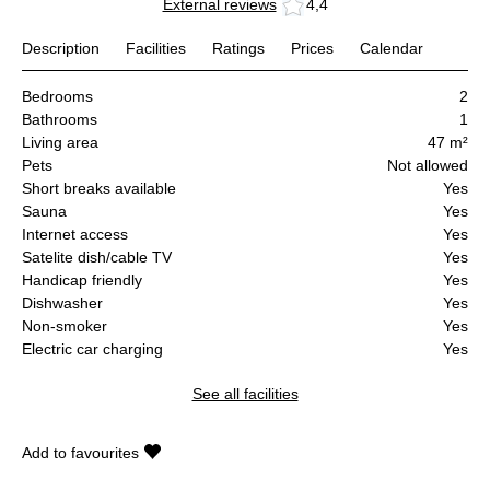
External reviews
4,4
Description
Facilities
Ratings
Prices
Calendar
Bedrooms
2
Bathrooms
1
Living area
47 m²
Pets
Not allowed
Short breaks available
Yes
Sauna
Yes
Internet access
Yes
Satelite dish/cable TV
Yes
Handicap friendly
Yes
Dishwasher
Yes
Non-smoker
Yes
Electric car charging
Yes
See all facilities
Add to favourites