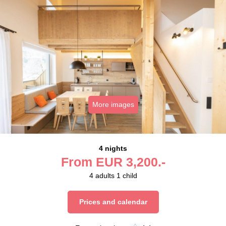
More images
4 nights
From
EUR
3,200.-
4
adults
1
child
Prices and calendar