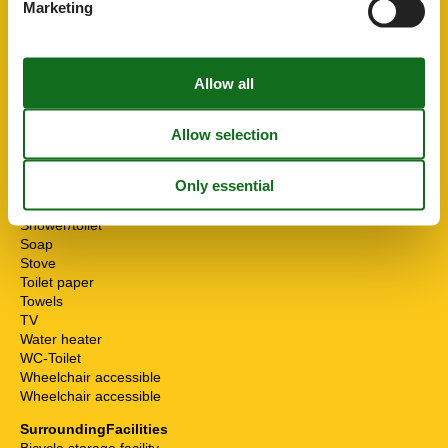
Marketing
Internet - WiFi
Mikrowelle
Multiple bedrooms
Non-smokers
Pets allowed or on request
Possibility of freezing
Running water
Safe
Seating group
Separate kitchen
Shower
Shower/toilet
Soap
Stove
Toilet paper
Towels
TV
Water heater
WC-Toilet
Wheelchair accessible
Wheelchair accessible
SurroundingFacilities
Bicycle storage facility