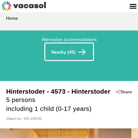
Home
Alternative accommodations
Nearby (45)
Hinterstoder
 - 4573
 - Hinterstoder
Share
5 persons
including 1 child (0-17 years)
Object-no.:
532-103705