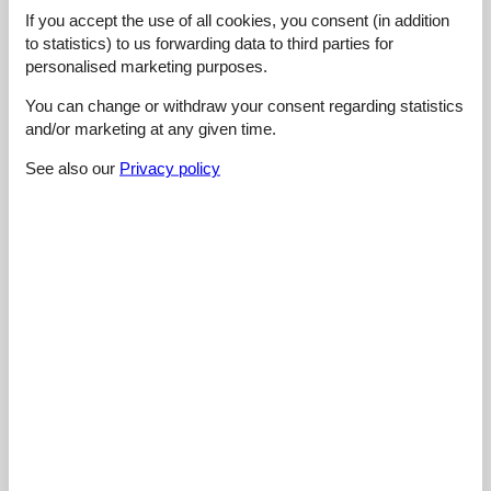
4,4
If you accept the use of all cookies, you consent (in addition
to statistics) to us forwarding data to third parties for
personalised marketing purposes.
You can change or withdraw your consent regarding statistics
Cleaning:
3,0
and/or marketing at any given time.
Location:
4,0
See also our
Privacy policy
Overall:
5,0
Room:
5,0
Services on site:
5,0
Value for money:
5,0
External reviews
No detailed external reviews
See nearby objects
See the course of the sun around the object
😎