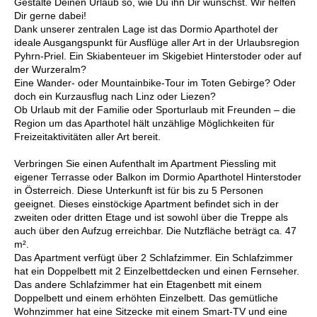
Gestalte Deinen Urlaub so, wie Du ihn Dir wünschst. Wir helfen
Dir gerne dabei!
Dank unserer zentralen Lage ist das Dormio Aparthotel der
ideale Ausgangspunkt für Ausflüge aller Art in der Urlaubsregion
Pyhrn-Priel. Ein Skiabenteuer im Skigebiet Hinterstoder oder auf
der Wurzeralm?
Eine Wander- oder Mountainbike-Tour im Toten Gebirge? Oder
doch ein Kurzausflug nach Linz oder Liezen?
Ob Urlaub mit der Familie oder Sporturlaub mit Freunden – die
Region um das Aparthotel hält unzählige Möglichkeiten für
Freizeitaktivitäten aller Art bereit.
Verbringen Sie einen Aufenthalt im Apartment Piessling mit
eigener Terrasse oder Balkon im Dormio Aparthotel Hinterstoder
in Österreich. Diese Unterkunft ist für bis zu 5 Personen
geeignet. Dieses einstöckige Apartment befindet sich in der
zweiten oder dritten Etage und ist sowohl über die Treppe als
auch über den Aufzug erreichbar. Die Nutzfläche beträgt ca. 47
m².
Das Apartment verfügt über 2 Schlafzimmer. Ein Schlafzimmer
hat ein Doppelbett mit 2 Einzelbettdecken und einen Fernseher.
Das andere Schlafzimmer hat ein Etagenbett mit einem
Doppelbett und einem erhöhten Einzelbett. Das gemütliche
Wohnzimmer hat eine Sitzecke mit einem Smart-TV und eine