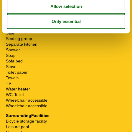
Mikrowelle
Multiple bedrooms
Non-smokers
Pets allowed or on request
Possibility of freezing
Safe
Seating group
Separate kitchen
Shower
Soap
Sofa bed
Stove
Toilet paper
Towels
TV
Water heater
WC-Toilet
Wheelchair accessible
Wheelchair accessible
SurroundingFacilities
Bicycle storage facility
Leisure pool