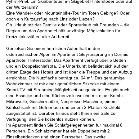
Pyhrn-Priel. Ein Skiabenteuer im Skigebiet Hinterstoder oder auf
der Wurzeralm?
Eine Wander- oder Mountainbike-Tour im Toten Gebirge? Oder
doch ein Kurzausflug nach Linz oder Liezen?
Ob Urlaub mit der Familie oder Sporturlaub mit Freunden – die
Region um das Aparthotel hält unzählige Möglichkeiten für
Freizeitaktivitäten aller Art bereit.
Genießen Sie einen herrlichen Aufenthalt in den
österreichischen Alpen im Apartment Steyrursprung im Dormio
Aparthotel Hinterstoder. Das Apartment verfügt über 6 Betten
und ein Doppelschlafsofa. Die Unterkunft befindet sich auf der
dritten Etage des Hotels und ist über die Treppe und den Aufzug
erreichbar. Die Nutzfläche beträgt ca. 64 m². Das geräumige
Wohnzimmer ist mit einer gemütlichen Sitzecke mit einem
Smart-TV mit Streaming-Möglichkeit ausgestattet. Es gibt auch
eine Essecke und eine Küchenzeile welche mit einer Kombi-
Mikrowelle, Geschirrspüler, Nespresso-Maschine, einem
Kühlschrank mit Gefrierfach und einem 2-Platten-Kochfeld
ausgestattet ist. Darüber hinaus steht Ihnen ein Safe zur
Verfügung, den Sie kostenlos nutzen können.
Im Apartment finden Sie Schlafgelegenheiten für maximal 8
Personen. Ein Schlafzimmer hat ein Doppelbett mit 2
Einzelbettdecken und einen Fernseher. Das zweite