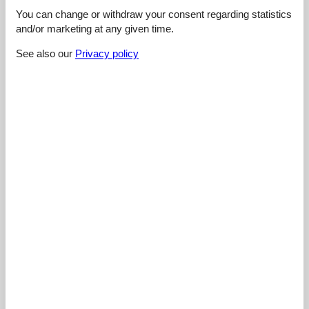
You can change or withdraw your consent regarding statistics
4,4
and/or marketing at any given time.
See also our
Privacy policy
Cleaning:
3,0
Location:
4,0
Overall:
5,0
Room:
5,0
Services on site:
5,0
Value for money:
5,0
External reviews
No detailed external reviews
See nearby objects
See the course of the sun around the object
😎