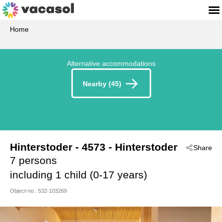
Home
Alternative accommodations
Nearby (45)
Hinterstoder
 - 4573
 - Hinterstoder
Share
7 persons
including 1 child (0-17 years)
Object-no.:
532-103269