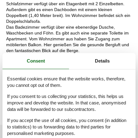
Schlafzimmer verfügt über ein Etagenbett mit 2 Einzelbetten.
Außerdem gibt es einen Dachboden mit einem kleinen
Doppelbett (1,40 Meter breit). Im Wohnzimmer befindet sich ein
Doppelschlafsofa.
Das Badezimmer verfügt über eine ebenerdige Dusche,
Waschbecken und Föhn. Es gibt auch eine separate Toilette im
Apartment. Vom Wohnzimmer aus haben Sie Zugang zum
möblierten Balkon. Hier genießen Sie die gesunde Bergluft und
den fantastischen Blick auf die Berge.
Während Ihres Aufenthalts können Sie Ihr Auto auf dem
Consent
Details
Parkplatz direkt vor dem Hotel parken und kostenloses WLAN
nutzen. Darüber hinaus haben Sie als Gast unseres Hotels
kostenlosen Zugang zum Wellnessbereich mit drei Saunen,
Essential cookies ensure that the website works, therefore,
einem Ruheraum und einem Fitnessraum. Perfekt zur
you cannot opt out of them.
Entspannung!
Die Aufteilung der Unterkunft kann variieren. Die Grundrisse und
If you consent to us collecting your statistics, this helps us
Bilder vermitteln einen guten Eindruck, dienen aber nur zur
improve and develop the website. In that case, anonymised
Veranschaulichung.
data will be forwarded to our subcontractors.
If you accept the use of all cookies, you consent (in addition
to statistics) to us forwarding data to third parties for
External reviews
personalised marketing purposes.
Our guest reviews
External reviews