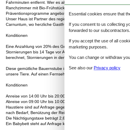
Fahrminuten entfernt. Wer es aktiv mag, leiht sich ein Fahrrad o
Ranchzimmer mit Bio-Frühstück bieten behaglichen Komfort. Zusätzl
Präventionsprogramme angeboten – alles auf Wunsch individuell ko
Essential cookies ensure that th
Unser Haus ist Partner des regionalen Qualitätsverbunds Edition Ca
If you consent to us collecting y
Carnuntum, wo herzliche Gastfreundschaft auf Weltkultur trifft.
forwarded to our subcontractors
Konditionen
If you accept the use of all cooki
Eine Anzahlung von 20% des Gesamtpreises wird nach Buchung fäll
marketing purposes.
Stornierungen bis 14 Tage vor Anreise sind kostenfrei, Stornieru
You can change or withdraw your 
berechnet, Stornierungen in den 7 Tagen vor der Anreise werden 
See also our
Privacy policy
Diese gemütliche Bauernstube ist mit Vollholzmöbel ausgestattet. 
unsere Tiere. Auf einen Fernseher haben wir in diesem Zimmer extr
Konditionen
Anreise von 14:00 Uhr bis 20:00 Uhr
Abreise von 09:00 Uhr bis 10:00 Uhr
Haustiere sind auf Anfrage gegen Gebühr gestattet. Hunde pro Tag
nach Bedarf, Benützung der Reitanlage EUR 20,--
Die Nächtigungstaxe beträgt 2,60€ pro Person/Nacht und wird vor O
Ein Babybett steht auf Anfrage kostenfrei zur Verfügung.