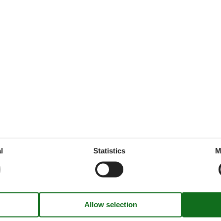
See nearby objects
s
ServiceFacilities
ible
Bad/WC
Bedding
Double bed
Hair dryer
l
Statistics
M
Internet - WiFi
Shower/toilet
Towels