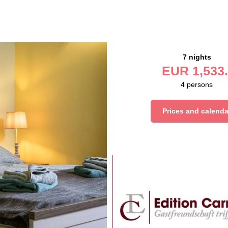
7 nights
EUR
1,533.
4
persons
Prices and calenda