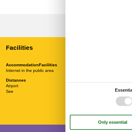
Facilities
AccommodationFacilities
Food facilitie
Internet in the public area
Breakfast poss
Distances
Airport
39 km
Essentia
See
20 km