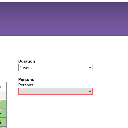
Duration
Persons
Persons
u
6
3