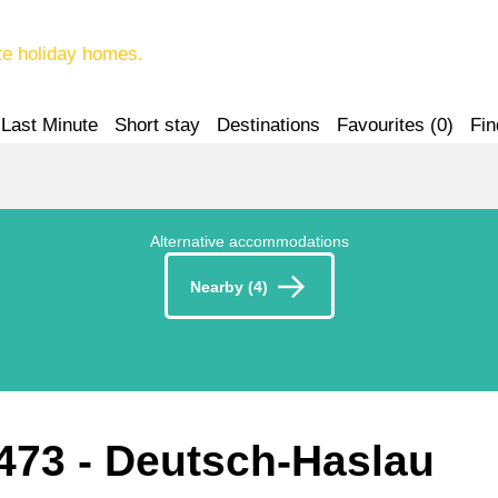
te holiday homes.
Last Minute
Short stay
Destinations
Favourites (
0
)
Fin
Alternative accommodations
Nearby (4)
2473
 - Deutsch-Haslau