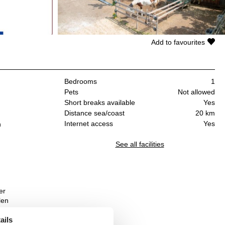
Add to favourites
Bedrooms
1
Pets
Not allowed
Short breaks available
Yes
Distance sea/coast
20 km
Internet access
Yes
n
See all facilities
er
len
ails