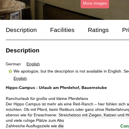
More images
Description
Facilities
Ratings
Pr
Description
German
English
We apologize, but the description is not available in English. S
English
.
Hippo-Campus - Urlaub am Pferdehof, Bauernstube
Ranchurlaub für große und kleine Pferdefans
Der Hippo Campus ist mehr als eine Reit-Ranch – hier fühlen sich a
möchten. Ob mit Pferd, beim Reitkurs oder ganz ohne Reiterfahrung:
ebenso wie für Erwachsene: Streichelzoo mit Ziegen, Katzen und Hu
und viele ruhige Plätze zum Abschalten.
Con
Zahlreiche Ausflugsziele wie die Römerstadt Carnuntum, die Marchf