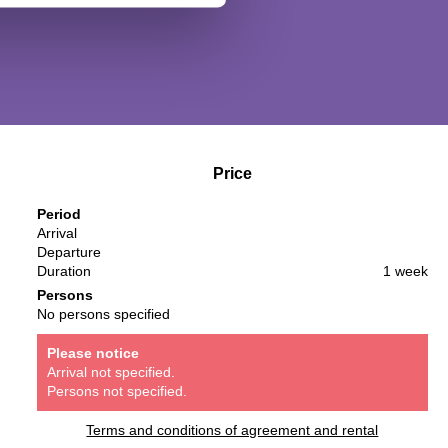
Price
Period
Arrival
Departure
Duration
1 week
Persons
No persons specified
Please notice
Arrival not specified.
Persons not specified.
Terms and conditions of agreement and rental