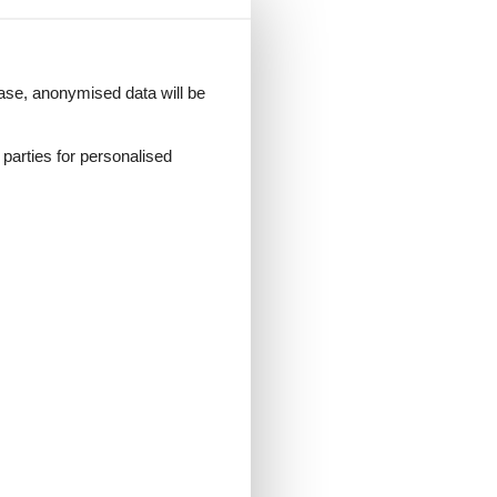
 case, anonymised data will be
d parties for personalised
sten
nd
ck