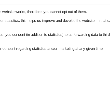
der besucht den nahegelegenen Badesee.
ich werden Reitunterricht, Ausritte, Fastenwochen oder Burn-Out-
mbinierbar.
e website works, therefore, you cannot opt out of them.
rnuntum, einer exklusiven Kollektion von Unterkünften in der Region
our statistics, this helps us improve and develop the website. In that
.
es, you consent (in addition to statistics) to us forwarding data to thir
ig.
ngen zwischen 14-7 Tagen vor der Anreise werden mit 50% der Gesamtko
consent regarding statistics and/or marketing at any given time.
mit 100% der Gesamtkosten berechnet.
Vom Fenster aus haben Sie einen herrlichen Blick auf unseren Garten u
a verzichtet.
 ohne Futter EUR 10,--; Pferde pro Tag in der Box, Heu, Koppel, Paddo
rt separat berechnet.