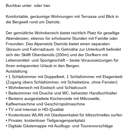
Buchbar unter oder hier
Komfortable, geräumige Wohnungen mit Terrasse und Blick in
die Bergwelt rund um Damüls.
Der gemütliche Wohnbereich bietet reichlich Platz für gesellige
Abendessen, ebenso für erholsame Stunden mit Familie oder
Freunden. Das Alpenstolz Damüls bietet einen separaten
Skiraum und Fahrradraum. In Gehnähe zur Unterkunft befindet
sich der Skilift Oberdamüls (200m) und der Dorfkern mit
Lebensmittel- und Sportgeschäft – beste Voraussetzungen für
Ihren entspannten Urlaub in den Bergen.
Ausstattung
• 1 Schlafzimmer mit Doppelbett, 1 Schlafzimmer mit Etagenbett
(Zugang übers Schlafzimmer, mit Schiebetüre, ohne Fenster)
• Wohnbereich mit Esstisch und Schlafcouch
• Badezimmer mit Dusche und WC, beheizter Handtuchhalter
• Bestens ausgestattete Küchenzeile mit Mikrowelle,
Kaffeemaschine und Geschirrspülmaschine
• TV und Internet in HD-Qualität
• Kostenloses WLAN mit Glasfaserkabel für blitzschnelles surfen
• Privater, kostenloser Tiefgaragenparkplatz
• Digitale Gästemappe mit Ausflugs- und Tourenvorschläge