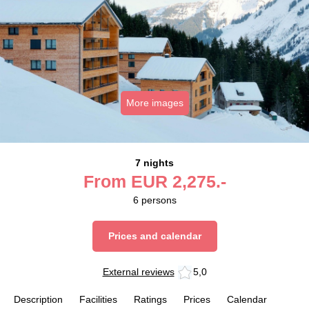
More images
7 nights
From
EUR
2,275.-
6
persons
Prices and calendar
External reviews
5,0
Description
Facilities
Ratings
Prices
Calendar