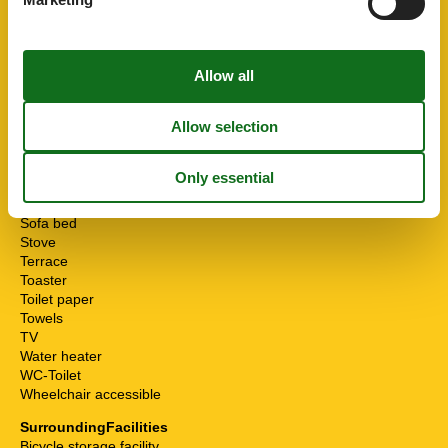
Multiple bedrooms
Non-smokers
Oven
Possibility of freezing
Running water
Safe
Separate kitchen
Separate living space
Shower
Smoke detector
Soap
Sofa bed
Stove
Terrace
Toaster
Toilet paper
Towels
TV
Water heater
WC-Toilet
Wheelchair accessible
SurroundingFacilities
Bicycle storage facility