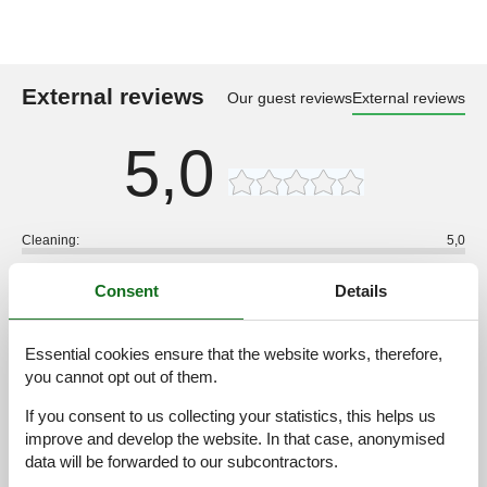
External reviews
Our guest reviews
External reviews
5,0
Cleaning:
5,0
Location:
5,0
Consent
Details
Overall:
5,0
Room:
5,0
Essential cookies ensure that the website works, therefore,
Services on site:
5,0
you cannot opt out of them.
Value for money:
5,0
If you consent to us collecting your statistics, this helps us
1 external review
improve and develop the website. In that case, anonymised
data will be forwarded to our subcontractors.