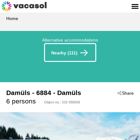
Home
Alternative accommodations
Nearby (111)
Damüls
 - 6884
 - Damüls
Share
6 persons
Object-no.:
532-958008