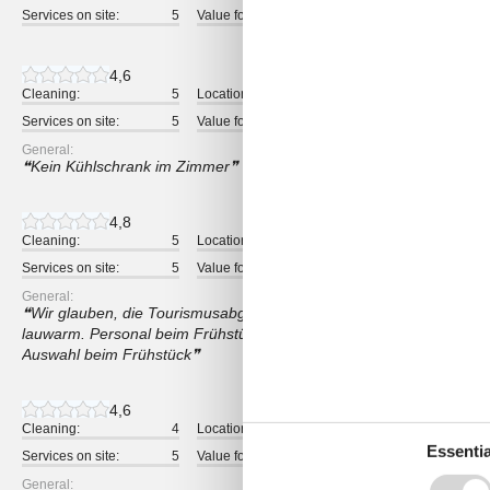
Services on site:
5
Value for money:
5
4,6
Cleaning:
5
Location:
4
Overall:
Services on site:
5
Value for money:
5
General:
Kein Kühlschrank im Zimmer
4,8
Cleaning:
5
Location:
5
Overall:
Services on site:
5
Value for money:
4
General:
Wir glauben, die Tourismusabgabe doppelt bezahlt zu haben, das
lauwarm. Personal beim Frühstück und an der Rezeption waren seh
Auswahl beim Frühstück
4,6
Cleaning:
4
Location:
5
Overall:
Essentia
Services on site:
5
Value for money:
5
General: