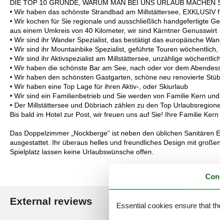
DIE TOP 10 GRÜNDE, WARUM MAN BEI UNS URLAUB MACHEN 
• Wir haben das schönste Strandbad am Millstättersee, EXKLUSIV 
• Wir kochen für Sie regionale und ausschließlich handgefertigte
aus einem Umkreis von 40 Kilometer, wir sind Kärntner Genusswirt
• Wir sind ihr Wander Spezialist, das bestätigt das europäische Wa
• Wir sind ihr Mountainbike Spezialist, geführte Touren wöchentlich, 
• Wir sind ihr Aktivspezialist am Millstättersee, unzählige wöchentl
• Wir haben die schönste Bar am See, nach oder vor dem Abendes
• Wir haben den schönsten Gastgarten, schöne neu renovierte Stü
• Wir haben eine Top Lage für ihren Aktiv-, oder Skiurlaub
• Wir sind ein Familienbetrieb und Sie werden von Familie Kern u
• Der Millstättersee und Döbriach zählen zu den Top Urlaubsregion
Bis bald im Hotel zur Post, wir freuen uns auf Sie! Ihre Familie K
Das Doppelzimmer „Nockberge“ ist neben den üblichen Sanitären E
ausgestattet. Ihr überaus helles und freundliches Design mit große
Spielplatz lassen keine Urlaubswünsche offen.
Con
External reviews
Our guest r
Essential cookies ensure that th