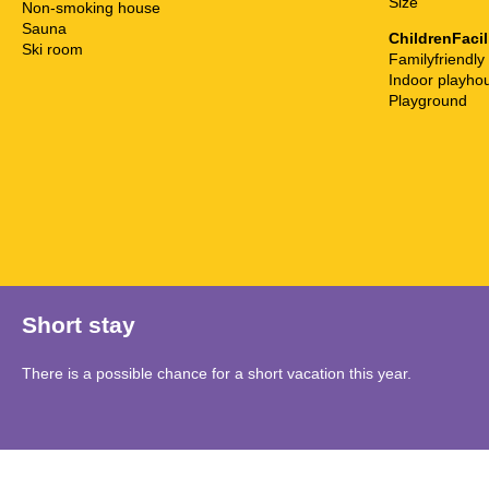
Size
Non-smoking house
Sauna
ChildrenFacil
Ski room
Familyfriendly
Indoor playho
Playground
Short stay
There is a possible chance for a short vacation this year.