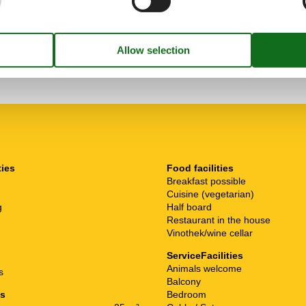
enen Horelstrand. Alles
Familienzimmern müssten
llem Freizeitangebot. Gerne
ties
Food facilities
Breakfast possible
Cuisine (vegetarian)
g
Half board
Restaurant in the house
Vinothek/wine cellar
ServiceFacilities
Animals welcome
s
Balcony
es
Bedroom