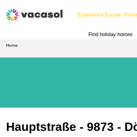
Experience Europe. Priva
Find holiday homes
Home
Hauptstraße
 - 9873
 - D