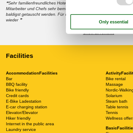
Sehr familienfreundliches Hotel mit Top Lage und traumhaften, eig
Mitarbeiter und Chefs sehr bemüht. Einzigst die Matrazen in den 
baldigst getauscht werden. Für uns ein rundum toller Urlaub mit to
wieder
Show all reviews
Facilities
AccommodationFacilities
ActivityFacili
Bar
Bike rental
BBQ facility
Massage
Bike friendly
Nordic-Walkin
Credit cards
Solarium
E-Bike Ladestation
Steam bath
E-car charging station
Table tennis
Elevator/Elevator
Tennis
Hiker friendly
Wellness offer
Internet in the public area
BasicFaciliti
Laundry service