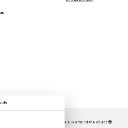
men
ails
See the course of the sun around the object
😎