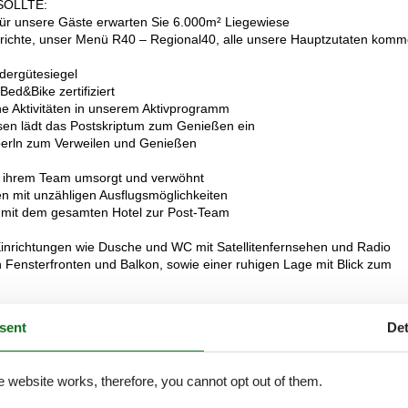
SOLLTE:
für unsere Gäste erwarten Sie 6.000m² Liegewiese
 Gerichte, unser Menü R40 – Regional40, alle unsere Hauptzutaten kom
ndergütesiegel
Bed&Bike zertifiziert
iche Aktivitäten in unserem Aktivprogramm
sen lädt das Postskriptum zum Genießen ein
berln zum Verweilen und Genießen
nd ihrem Team umsorgt und verwöhnt
en mit unzähligen Ausflugsmöglichkeiten
ern mit dem gesamten Hotel zur Post-Team
inrichtungen wie Dusche und WC mit Satellitenfernsehen und Radio
n Fensterfronten und Balkon, sowie einer ruhigen Lage mit Blick zum
sent
Det
External reviews
4,5
eviews
e website works, therefore, you cannot opt out of them.
See nearby objects