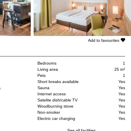
Add to favourites
Bedrooms
1
Living area
25 m²
Pets
1
Short breaks available
Yes
Sauna
Yes
n
Internet access
Yes
Satelite dish/cable TV
Yes
Woodburning stove
Yes
Non-smoker
Yes
Electric car charging
Yes
See all facilities