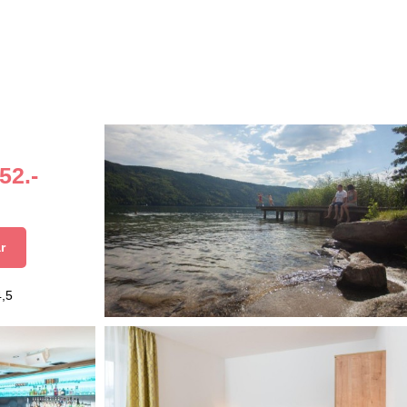
52.-
r
4,5