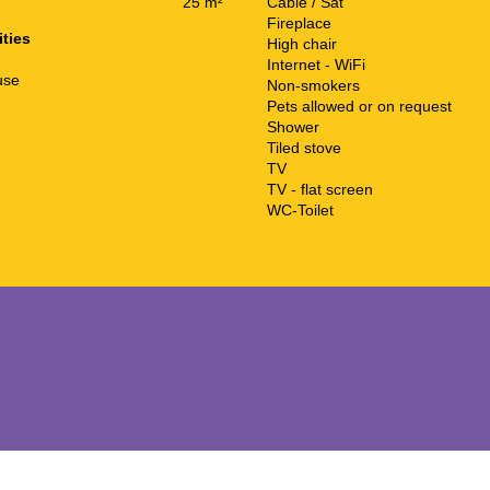
25 m²
Cable / Sat
Fireplace
ities
High chair
Internet - WiFi
use
Non-smokers
Pets allowed or on request
Shower
Tiled stove
TV
TV - flat screen
WC-Toilet