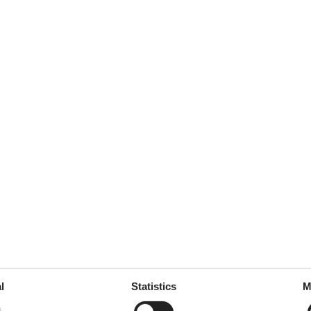
oktober 2023
5
Room:
4
september 2023
5
Room:
5
 Essen beim Abendbuffet war
r freundlich und sehr große
juli 2023
5
Room:
4
l
Statistics
M