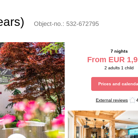
ears)
Object-no.:
532-672795
7 nights
From
EUR
1,9
2
adults
1
child
Prices and calenda
External reviews