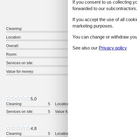
If you consent to us collecting y
4,5
forwarded to our subcontractors
If you accept the use of all cooki
marketing purposes.
Cleaning:
You can change or withdraw your 
Location:
Overall:
See also our
Privacy policy
Room:
Services on site:
Value for money:
14 external reviews
5,0
Cleaning:
5
Location:
5
Overall:
Services on site:
5
Value for money:
5
4,8
Cleaning:
5
Location:
4
Overall: