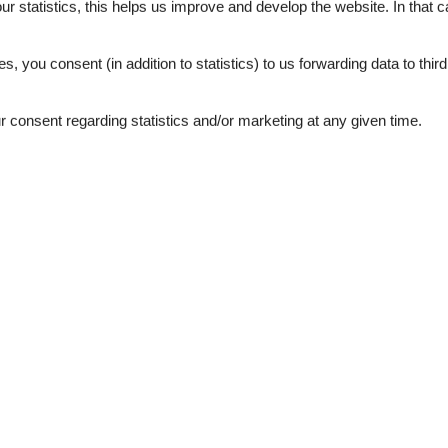
our statistics, this helps us improve and develop the website. In that
.
es, you consent (in addition to statistics) to us forwarding data to thir
4,6
consent regarding statistics and/or marketing at any given time.
4,4
4,8
4,5
4,8
3,9
oktober 2024
5
Room:
5
marts 2024
5
Room:
5