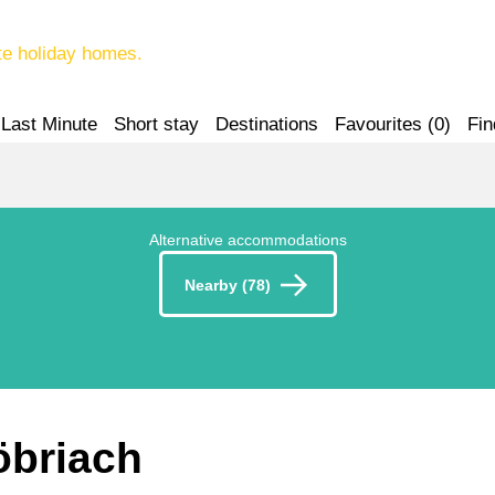
te holiday homes.
Last Minute
Short stay
Destinations
Favourites (
0
)
Fin
Alternative accommodations
Nearby (78)
öbriach