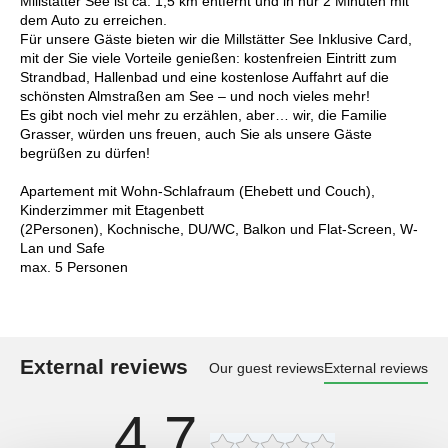
Millstätter See ist ca. 1,5 km entfernt und in nur 2 Minuten mit
dem Auto zu erreichen.
Für unsere Gäste bieten wir die Millstätter See Inklusive Card,
mit der Sie viele Vorteile genießen: kostenfreien Eintritt zum
Strandbad, Hallenbad und eine kostenlose Auffahrt auf die
schönsten Almstraßen am See – und noch vieles mehr!
Es gibt noch viel mehr zu erzählen, aber… wir, die Familie
Grasser, würden uns freuen, auch Sie als unsere Gäste
begrüßen zu dürfen!
Apartement mit Wohn-Schlafraum (Ehebett und Couch),
Kinderzimmer mit Etagenbett
(2Personen), Kochnische, DU/WC, Balkon und Flat-Screen, W-
Lan und Safe
max. 5 Personen
External reviews
Our guest reviews
External reviews
4,7