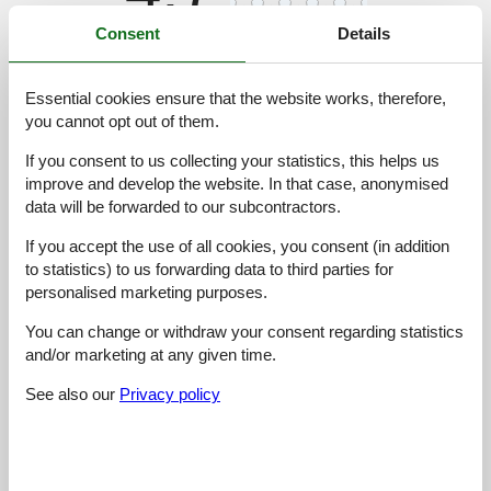
Consent
Details
Cleaning:
4,9
Location:
4,4
Essential cookies ensure that the website works, therefore,
Overall:
4,9
you cannot opt out of them.
Room:
4,4
If you consent to us collecting your statistics, this helps us
Services on site:
4,9
improve and develop the website. In that case, anonymised
data will be forwarded to our subcontractors.
Value for money:
4,8
If you accept the use of all cookies, you consent (in addition
9 external reviews
to statistics) to us forwarding data to third parties for
personalised marketing purposes.
4,8
august 2025
Cleaning:
5
Location:
5
Overall:
5
You can change or withdraw your consent regarding statistics
and/or marketing at any given time.
Room:
4
Services on site:
5
Value for money:
5
General:
See also our
Privacy policy
Sehr nette Wirtsleute, hilfsbereit und zuvorkommend. Großer,
sonniger Balkon mit wunderschönen Blumen.
4,6
juni 2025