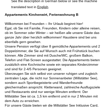
See the description in German below or see the machine
translated text in
English
.
Appartements Kirchenwirt, Ferienwohnung B
Willkommen bei Freunden – Ihr Urlaub beginnt hier!
Egal, ob Sie mit Familie, Freunden, Kindern oder alleine reisen,
ob im Sommer oder Winter – wir heißen alle unsere Gäste das
ganze Jahr über herzlich willkommen! Haustiere sind bei uns
ebenfalls gern gesehen.
Unsere Pension verfügt über 8 gemütliche Appartements und 2
Doppelzimmer, die Sie auf Wunsch auch mit Frühstück buchen
können. Alle Zimmer sind mit Dusche/WC, großem Balkon,
Telefon und Flat-Screen ausgestattet. Die Appartements bieten
zusätzlich eine Kochnische sowie ein separates Kinderzimmer
und sind für 2-4/5 Personen geeignet.
Überzeugen Sie sich selbst von unserer ruhigen und zugleich
zentralen Lage, die nicht nur Sonnenanbeter (Millstätter See),
sondern auch Sportbegeisterte und Wanderfreunde
gleichermaßen anspricht. Kletterwand, zahlreiche Ausflugsziele
und Restaurants sind nur wenige Minuten entfernt. Der
Millstätter See ist ca. 1,5 km entfernt und in nur 2 Minuten mit
dem Auto zu erreichen.
Für unsere Gäste bieten wir die Millstätter See Inklusive Card,