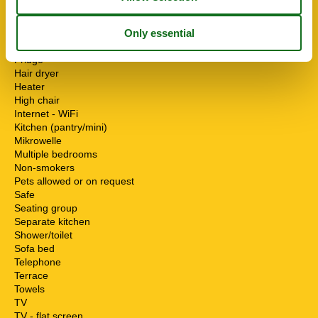
Cable / Sat
Coffee machine
Desk
Double bed
Fridge
Hair dryer
Heater
High chair
Internet - WiFi
Kitchen (pantry/mini)
Mikrowelle
Multiple bedrooms
Non-smokers
Pets allowed or on request
Safe
Seating group
Separate kitchen
Shower/toilet
Sofa bed
Telephone
Terrace
Towels
TV
TV - flat screen