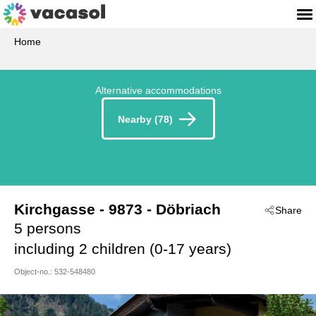
Home
Alternative accommodations
Nearby (78)
Kirchgasse
 - 9873
 - Döbriach
Share
5 persons
including 2 children (0-17 years)
Object-no.:
532-548480