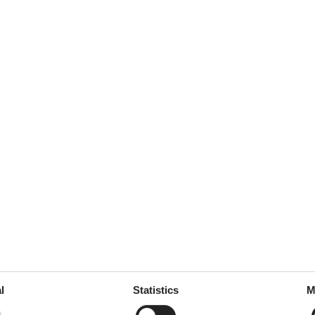
niger Balkon mit
juni 2025
5
Room:
4
september 2024
5
Room:
4
september 2023
5
Room:
5
. Frühstück ok alles da was man
l
Statistics
M