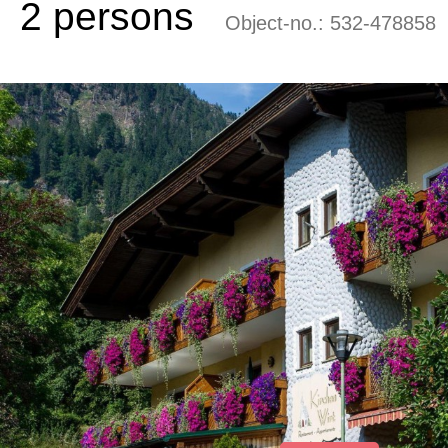
2 persons
Object-no.:
532-478858