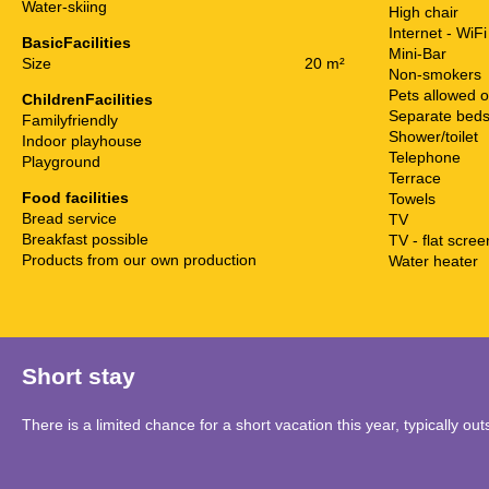
Water-skiing
High chair
Internet - WiFi
BasicFacilities
Mini-Bar
Size
20 m²
Non-smokers
Pets allowed o
ChildrenFacilities
Separate bed
Familyfriendly
Shower/toilet
Indoor playhouse
Telephone
Playground
Terrace
Food facilities
Towels
Bread service
TV
Breakfast possible
TV - flat scree
Products from our own production
Water heater
Short stay
There is a limited chance for a short vacation this year, typically o