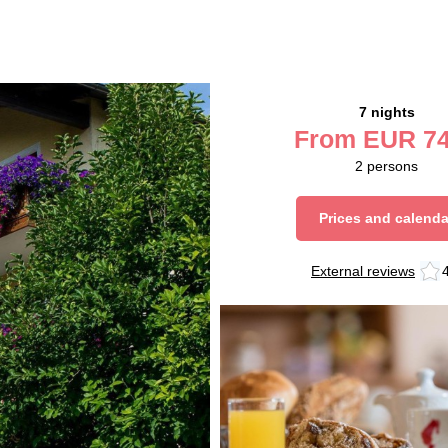
7 nights
From
EUR
74
2
persons
Prices and calenda
External reviews