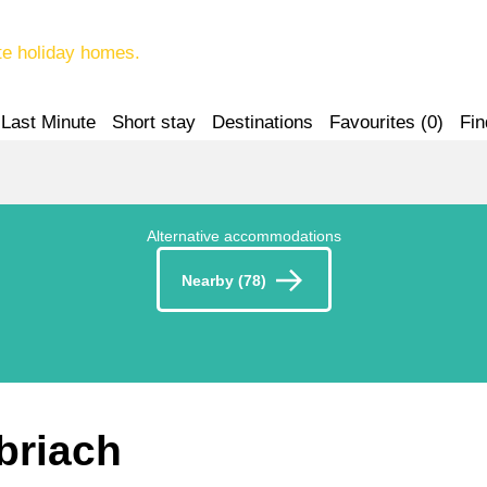
te holiday homes.
Last Minute
Short stay
Destinations
Favourites (
0
)
Fin
Alternative accommodations
Nearby (78)
öbriach