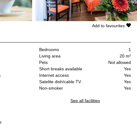
Add to favourites
Bedrooms
1
Living area
20 m²
Pets
Not allowed
Short breaks available
Yes
Internet access
Yes
n
Satelite dish/cable TV
Yes
Non-smoker
Yes
See all facilities
e