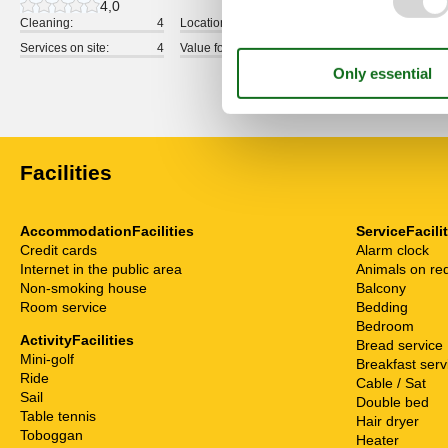
4,0
Cleaning:
4
Location:
3
Overall:
Services on site:
4
Value for money:
5
Show all reviews
Facilities
AccommodationFacilities
ServiceFacili
Credit cards
Alarm clock
Internet in the public area
Animals on re
Non-smoking house
Balcony
Room service
Bedding
Bedroom
ActivityFacilities
Bread service
Mini-golf
Breakfast serv
Ride
Cable / Sat
Sail
Double bed
Table tennis
Hair dryer
Toboggan
Heater