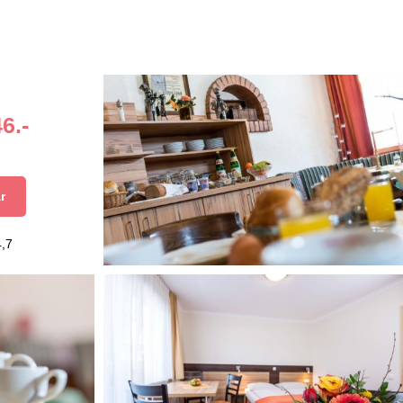
6.-
r
4,7