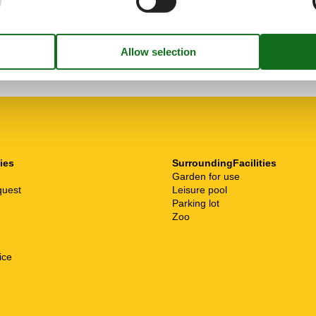
september 2023
4
Room:
4
ties
SurroundingFacilities
Garden for use
quest
Leisure pool
Parking lot
Zoo
ice