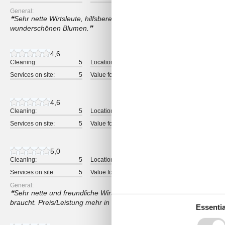
General:
Sehr nette Wirtsleute, hilfsbereit und zuvorkommend. Großer, son
wunderschönen Blumen.
4,6
Cleaning:
5
Location:
4
Overall:
Services on site:
5
Value for money:
5
4,6
Cleaning:
5
Location:
4
Overall:
Services on site:
5
Value for money:
5
5,0
Cleaning:
5
Location:
5
Overall:
Services on site:
5
Value for money:
5
General:
Sehr nette und freundliche Wirtin, unkompliziert und sehr bemüht
braucht. Preis/Leistung mehr in Ordnung.
Essentia