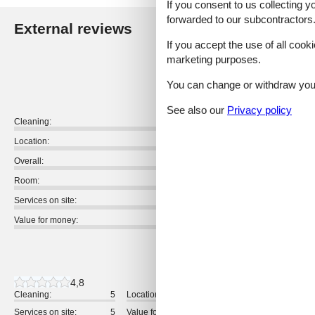
If you consent to us collecting y
forwarded to our subcontractors
External reviews
Our guest r
If you accept the use of all cooki
marketing purposes.
4,7
You can change or withdraw your 
See also our
Privacy policy
Cleaning:
Location:
Overall:
Room:
Services on site:
Value for money:
9 external reviews
4,8
Cleaning:
5
Location:
5
Overall:
Services on site:
5
Value for money:
5