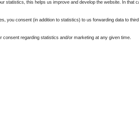
our statistics, this helps us improve and develop the website. In that
.
External reviews
4,7
eviews
See nearby objects
es, you consent (in addition to statistics) to us forwarding data to thir
consent regarding statistics and/or marketing at any given time.
4,9
4,4
4,9
4,4
4,9
4,8
august 2025
5
Room:
4