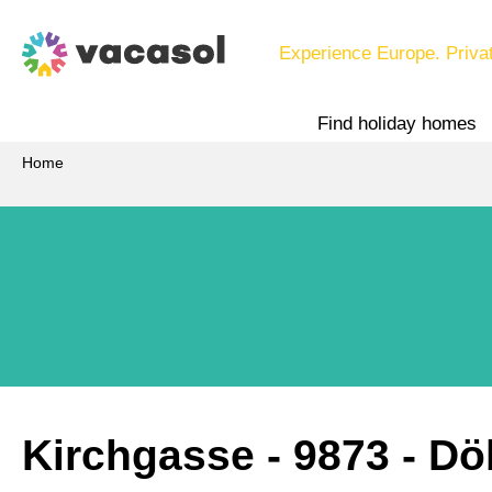
Experience Europe. Priva
Find holiday homes
Home
Kirchgasse
 - 9873
 - D