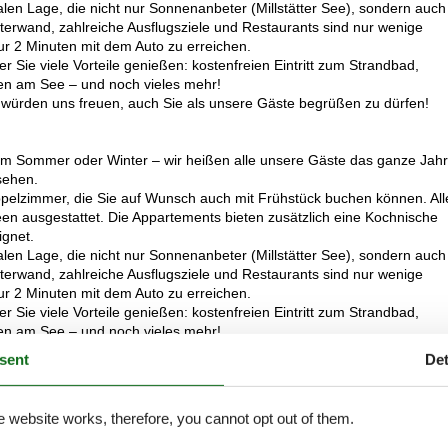
len Lage, die nicht nur Sonnenanbeter (Millstätter See), sondern auch
terwand, zahlreiche Ausflugsziele und Restaurants sind nur wenige
 nur 2 Minuten mit dem Auto zu erreichen.
er Sie viele Vorteile genießen: kostenfreien Eintritt zum Strandbad,
ßen am See – und noch vieles mehr!
r, würden uns freuen, auch Sie als unsere Gäste begrüßen zu dürfen!
ob im Sommer oder Winter – wir heißen alle unsere Gäste das ganze Jahr
sehen.
pelzimmer, die Sie auf Wunsch auch mit Frühstück buchen können. All
n ausgestattet. Die Appartements bieten zusätzlich eine Kochnische
ignet.
len Lage, die nicht nur Sonnenanbeter (Millstätter See), sondern auch
terwand, zahlreiche Ausflugsziele und Restaurants sind nur wenige
 nur 2 Minuten mit dem Auto zu erreichen.
er Sie viele Vorteile genießen: kostenfreien Eintritt zum Strandbad,
ßen am See – und noch vieles mehr!
r, würden uns freuen, auch Sie als unsere Gäste begrüßen zu dürfen!
sent
Det
e website works, therefore, you cannot opt out of them.