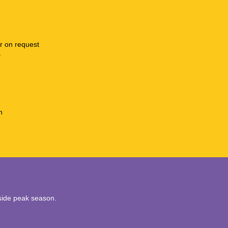
r on request
s
n
utside peak season.