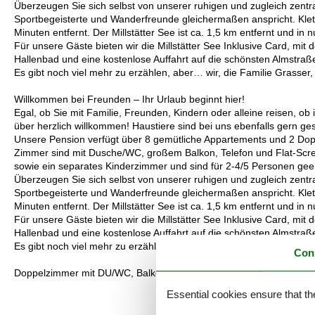
Überzeugen Sie sich selbst von unserer ruhigen und zugleich zentra
Sportbegeisterte und Wanderfreunde gleichermaßen anspricht. Klet
Minuten entfernt. Der Millstätter See ist ca. 1,5 km entfernt und in
Für unsere Gäste bieten wir die Millstätter See Inklusive Card, mit d
Hallenbad und eine kostenlose Auffahrt auf die schönsten Almstra
Es gibt noch viel mehr zu erzählen, aber… wir, die Familie Grasse
Willkommen bei Freunden – Ihr Urlaub beginnt hier!
Egal, ob Sie mit Familie, Freunden, Kindern oder alleine reisen, 
über herzlich willkommen! Haustiere sind bei uns ebenfalls gern ge
Unsere Pension verfügt über 8 gemütliche Appartements und 2 Dop
Zimmer sind mit Dusche/WC, großem Balkon, Telefon und Flat-Scree
sowie ein separates Kinderzimmer und sind für 2-4/5 Personen gee
Überzeugen Sie sich selbst von unserer ruhigen und zugleich zentra
Sportbegeisterte und Wanderfreunde gleichermaßen anspricht. Klet
Minuten entfernt. Der Millstätter See ist ca. 1,5 km entfernt und in
Für unsere Gäste bieten wir die Millstätter See Inklusive Card, mit d
Hallenbad und eine kostenlose Auffahrt auf die schönsten Almstra
Es gibt noch viel mehr zu erzählen, aber… wir, die Familie Grasse
Con
Doppelzimmer mit DU/WC, Balkon,Minibar und FlatScreen
Essential cookies ensure that th