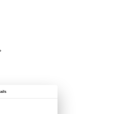
e
ails