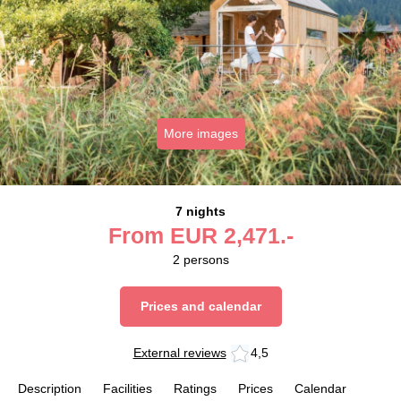
More images
7 nights
From
EUR
2,471.-
2
persons
Prices and calendar
External reviews
4,5
Description
Facilities
Ratings
Prices
Calendar