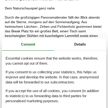
Dem Naturschauspiel ganz nahe
Durch die großzügigen Panoramafenster fällt der Blick abends
auf die Sterne, morgens auf den Sonnenaufgang. Aus
heimischem Lärchen-, Zirben und Fichtenholz gezimmert bietet
das Biwak Platz für ein großes Bett, einen Tisch samt
beschwingten Stühlen mit kuscheligem Lammfell sowie einen
getrennt zugänglichen Waschraum mit WC und einer
Consent
Details
Waschschüssel aus Fluss-Stein. Mobilgeräte, Schlüssel und
Terminkalender verstauen Sie in einem kleinen Fach, um die
Zweisamkeit ganz ungestört zu erleben. Die Glasflügeltür öffnet
Essential cookies ensure that the website works, therefore,
sich zur Veranda hin, die zum Frühstücken Freien einlädt.
you cannot opt out of them.
Was erwartet Sie im Biwak Schilf | canna palustre?
If you consent to us collecting your statistics, this helps us
1 Nacht unter den Sternen
1 Gourmetkorb mit regionalen Spezialitäten mit einer Flasche
improve and develop the website. In that case, anonymised
Sekt pro Aufenthalt
data will be forwarded to our subcontractors.
1 Verwöhnfrühstück im Hotel zur Post 3*Superior
Benützung des Wellnessbereiches im Hotel zur Post 3*Superior
If you accept the use of all cookies, you consent (in addition
to statistics) to us forwarding data to third parties for
TIPP: Frühstücken Sie ganz privat auf der Veranda des Biwaks
personalised marketing purposes.
Schilf nahe am Wasser. Ihre Gastgeber servieren Ihnen den