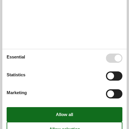
4,4
oktober 2023
Cleaning:
5
Location:
5
Overall:
5
Room:
5
Services on site:
4
Value for money:
3
General:
Das Biwak ist wunderschön, hier kann man so richtig
entspannen
Essential
4,8
september 2023
Cleaning:
5
Location:
5
Overall:
5
Room:
5
Services on site:
5
Value for money:
4
Statistics
General:
Einfach einzigartig und wunderschön alles perfekt und zum
weiterempfehlen
Marketing
4,8
september 2023
Cleaning:
5
Location:
5
Overall:
5
Room:
5
Services on site:
5
Value for money:
4