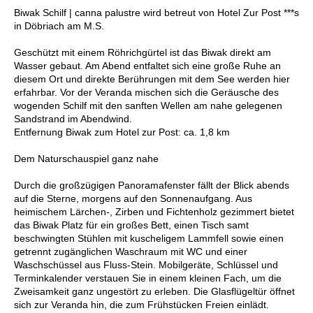
Biwak Schilf | canna palustre wird betreut von Hotel Zur Post ***s
in Döbriach am M.S.
Geschützt mit einem Röhrichgürtel ist das Biwak direkt am
Wasser gebaut. Am Abend entfaltet sich eine große Ruhe an
diesem Ort und direkte Berührungen mit dem See werden hier
erfahrbar. Vor der Veranda mischen sich die Geräusche des
wogenden Schilf mit den sanften Wellen am nahe gelegenen
Sandstrand im Abendwind.
Entfernung Biwak zum Hotel zur Post: ca. 1,8 km
Dem Naturschauspiel ganz nahe
Durch die großzügigen Panoramafenster fällt der Blick abends
auf die Sterne, morgens auf den Sonnenaufgang. Aus
heimischem Lärchen-, Zirben und Fichtenholz gezimmert bietet
das Biwak Platz für ein großes Bett, einen Tisch samt
beschwingten Stühlen mit kuscheligem Lammfell sowie einen
getrennt zugänglichen Waschraum mit WC und einer
Waschschüssel aus Fluss-Stein. Mobilgeräte, Schlüssel und
Terminkalender verstauen Sie in einem kleinen Fach, um die
Zweisamkeit ganz ungestört zu erleben. Die Glasflügeltür öffnet
sich zur Veranda hin, die zum Frühstücken Freien einlädt.