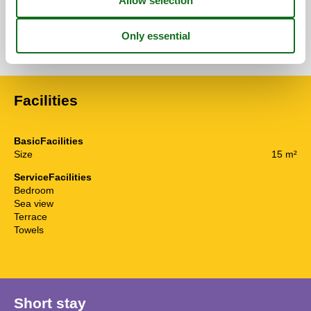
See nearby objects
See the course of the sun around the object
😎
Facilities
BasicFacilities
Size
15 m²
ServiceFacilities
Bedroom
Sea view
Terrace
Towels
Short stay