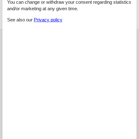
Frühstückskorb für zwei auf Wunsch zum Biwak (Aufpreis €
You can change or withdraw your consent regarding statistics
25,-).
and/or marketing at any given time.
See also our
Privacy policy
External reviews
Our guest reviews
External reviews
4,5
Cleaning:
4,8
Location:
4,8
Overall:
4,8
Room:
4,6
Services on site:
4,8
Value for money:
3,4
5 external reviews