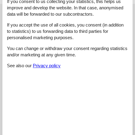
If you consent to us collecting your statistics, this helps us
improve and develop the website. In that case, anonymised
External reviews
Our guest reviews
External reviews
data will be forwarded to our subcontractors.
If you accept the use of all cookies, you consent (in addition
4,7
to statistics) to us forwarding data to third parties for
personalised marketing purposes.
You can change or withdraw your consent regarding statistics
Cleaning:
4,8
and/or marketing at any given time.
Location:
4,2
See also our
Privacy policy
Overall:
5,0
Room:
5,0
Services on site:
4,6
Value for money:
4,6
3 external reviews
5,0
august 2023
Cleaning:
5
Location:
5
Overall:
5
Room:
5
Services on site:
5
Value for money:
5