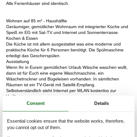
Alle Ferienhäuser sind identisch.
Wohnen auf 85 m² - Haushälfte
Geräumiger, gemütlicher Wohnraum mit integrierter Küche und
Speiß im EG mit Sat-TV und Internet und Sonnenterrasse.
Kochen & Essen
Die Küche ist mit allem ausgestattet was eine moderne und
praktische Küche für 6 Personen benötigt. Die Spülmaschine
erledigt das Geschirrspülen.
Ausstattung
Wenn Ihr in Eurem gemütlichen Urlaub Wäsche waschen wollt,
dann ist für Euch eine eigene Waschmaschine, ein
Wäschetrockner und Bügeleisen vorhanden. In sämtlichen
Räumen ist ein TV-Gerät mit Satellit-Empfang.
Selbstverständlich steht Internet per WLAN kostenlos zur
Verfügung.
Schlafen
Consent
Details
2 Schlafzimmer für 4 Personen mit jeweils eigenem
WC/Badezimmer im OG. Die Wohnzimmercouch ist ebenfalls
ein Doppelbett für weitere 2 Personen.
Essential cookies ensure that the website works, therefore,
you cannot opt out of them.