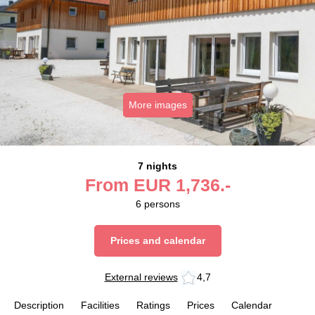
More images
7 nights
From
EUR
1,736.-
6
persons
Prices and calendar
External reviews
4,7
Description
Facilities
Ratings
Prices
Calendar