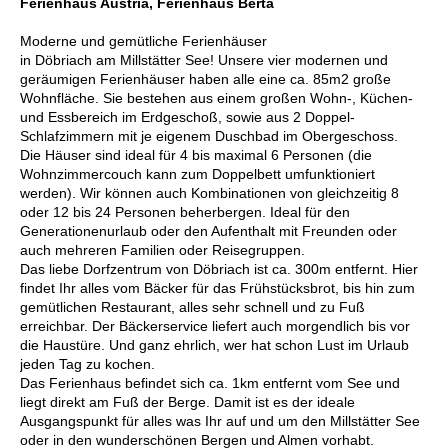
Ferienhaus Austria, Ferienhaus Berta
Moderne und gemütliche Ferienhäuser
in Döbriach am Millstätter See! Unsere vier modernen und
geräumigen Ferienhäuser haben alle eine ca. 85m2 große
Wohnfläche. Sie bestehen aus einem großen Wohn-, Küchen-
und Essbereich im Erdgeschoß, sowie aus 2 Doppel-
Schlafzimmern mit je eigenem Duschbad im Obergeschoss.
Die Häuser sind ideal für 4 bis maximal 6 Personen (die
Wohnzimmercouch kann zum Doppelbett umfunktioniert
werden). Wir können auch Kombinationen von gleichzeitig 8
oder 12 bis 24 Personen beherbergen. Ideal für den
Generationenurlaub oder den Aufenthalt mit Freunden oder
auch mehreren Familien oder Reisegruppen.
Das liebe Dorfzentrum von Döbriach ist ca. 300m entfernt. Hier
findet Ihr alles vom Bäcker für das Frühstücksbrot, bis hin zum
gemütlichen Restaurant, alles sehr schnell und zu Fuß
erreichbar. Der Bäckerservice liefert auch morgendlich bis vor
die Haustüre. Und ganz ehrlich, wer hat schon Lust im Urlaub
jeden Tag zu kochen.
Das Ferienhaus befindet sich ca. 1km entfernt vom See und
liegt direkt am Fuß der Berge. Damit ist es der ideale
Ausgangspunkt für alles was Ihr auf und um den Millstätter See
oder in den wunderschönen Bergen und Almen vorhabt.