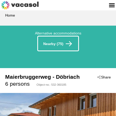
Home
Alternative accommodations
Nearby (75)
Maierbruggerweg
 - Döbriach
Share
 - 9873
6 persons
Object-no.:
532-360185