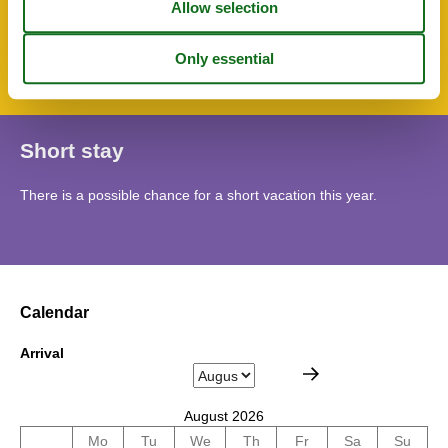
SurroundingFacilities
Parking lot
Short stay
There is a possible chance for a short vacation this year.
Calendar
Arrival
August 2026
Mo
Tu
We
Th
Fr
Sa
Su