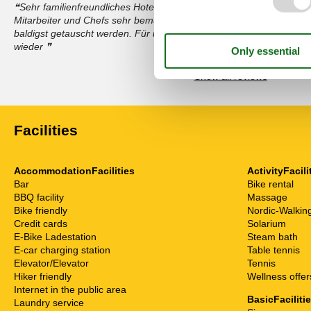
Sehr familienfreundliches Hotel mit Top Lage und traumhaften, eig
Mitarbeiter und Chefs sehr bemüht. Einzigst die Matrazen in den 
baldigst getauscht werden. Für uns ein rundum toller Urlaub mit to
wieder
Show all reviews
Facilities
AccommodationFacilities
ActivityFacili
Bar
Bike rental
BBQ facility
Massage
Bike friendly
Nordic-Walkin
Credit cards
Solarium
E-Bike Ladestation
Steam bath
E-car charging station
Table tennis
Elevator/Elevator
Tennis
Hiker friendly
Wellness offer
Internet in the public area
BasicFaciliti
Laundry service