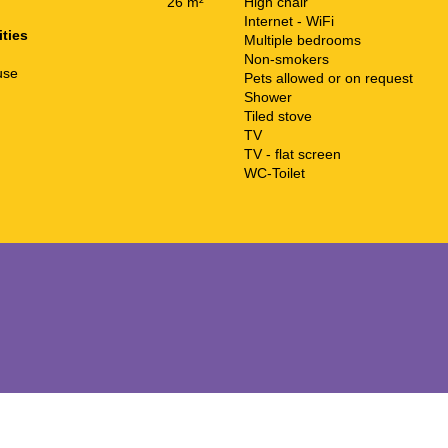
26 m²
High chair
Internet - WiFi
ities
Multiple bedrooms
Non-smokers
use
Pets allowed or on request
Shower
Tiled stove
TV
TV - flat screen
WC-Toilet