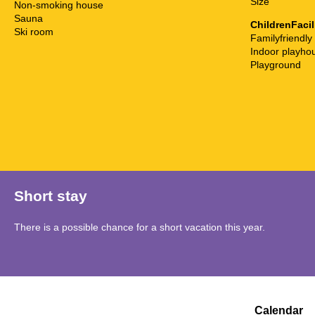
Size
Non-smoking house
Sauna
ChildrenFacil
Ski room
Familyfriendly
Indoor playho
Playground
Short stay
There is a possible chance for a short vacation this year.
Calendar