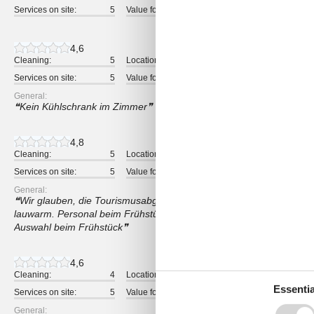
Services on site:
5
Value for money:
5
4,6
Cleaning:
5
Location:
4
Overall:
Services on site:
5
Value for money:
5
General:
Kein Kühlschrank im Zimmer
4,8
Cleaning:
5
Location:
5
Overall:
Services on site:
5
Value for money:
4
General:
Wir glauben, die Tourismusabgabe doppelt bezahlt zu haben, das
lauwarm. Personal beim Frühstück und an der Rezeption waren seh
Auswahl beim Frühstück
4,6
Cleaning:
4
Location:
5
Overall:
Essentia
Services on site:
5
Value for money:
5
General: