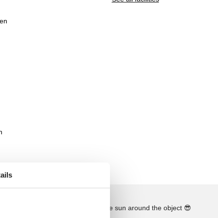
men
n
ails
See the course of the sun around the object
😎