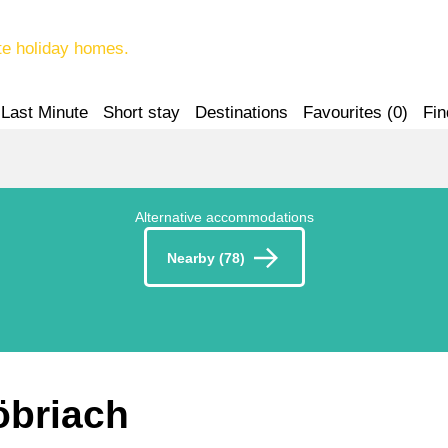
te holiday homes.
Last Minute
Short stay
Destinations
Favourites (
0
)
Fin
Alternative accommodations
Nearby (78)
öbriach