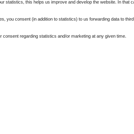
our statistics, this helps us improve and develop the website. In that
.
es, you consent (in addition to statistics) to us forwarding data to thir
4,6
consent regarding statistics and/or marketing at any given time.
4,4
4,8
4,5
4,8
3,9
oktober 2024
5
Room:
5
marts 2024
5
Room:
5