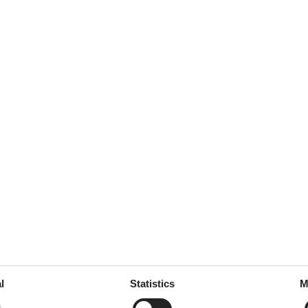
oktober 2023
5
Room:
4
september 2023
5
Room:
5
 Essen beim Abendbuffet war
r freundlich und sehr große
juli 2023
5
Room:
4
l
Statistics
M