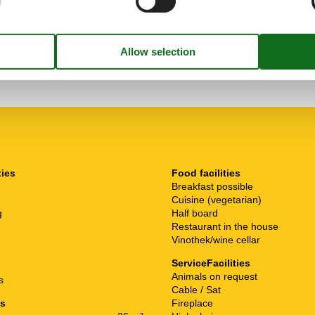
enen Horelstrand. Alles
Familienzimmern müssten
llem Freizeitangebot. Gerne
ties
Food facilities
Breakfast possible
Cuisine (vegetarian)
g
Half board
Restaurant in the house
Vinothek/wine cellar
ServiceFacilities
Animals on request
s
Cable / Sat
es
Fireplace