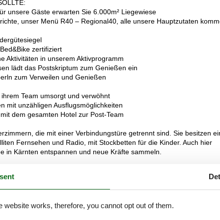
SOLLTE:
für unsere Gäste erwarten Sie 6.000m² Liegewiese
 Gerichte, unser Menü R40 – Regional40, alle unsere Hauptzutaten kom
ndergütesiegel
Bed&Bike zertifiziert
iche Aktivitäten in unserem Aktivprogramm
sen lädt das Postskriptum zum Genießen ein
berln zum Verweilen und Genießen
nd ihrem Team umsorgt und verwöhnt
en mit unzähligen Ausflugsmöglichkeiten
ern mit dem gesamten Hotel zur Post-Team
zimmern, die mit einer Verbindungstüre getrennt sind. Sie besitzen ei
lliten Fernsehen und Radio, mit Stockbetten für die Kinder. Auch hier
see in Kärnten entspannen und neue Kräfte sammeln.
sent
Det
External reviews
4,5
eviews
e website works, therefore, you cannot opt out of them.
See nearby objects