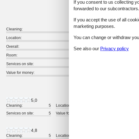
If you consent to us collecting y
4,5
forwarded to our subcontractors
If you accept the use of all cooki
marketing purposes.
Cleaning:
You can change or withdraw your 
Location:
Overall:
See also our
Privacy policy
Room:
Services on site:
Value for money:
14 external reviews
5,0
Cleaning:
5
Location:
5
Overall:
Services on site:
5
Value for money:
5
4,8
Cleaning:
5
Location:
4
Overall: