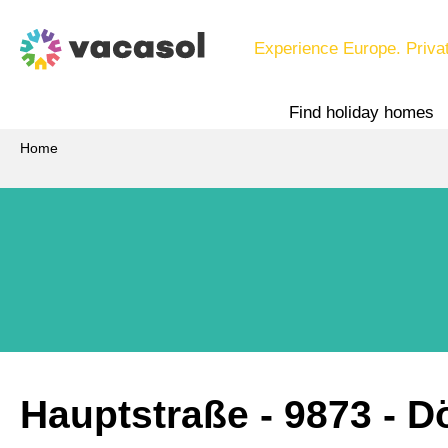
Experience Europe. Priva
Find holiday homes
Home
Hauptstraße
 - 9873
 - D