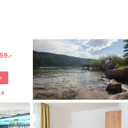
59.-
r
4,5