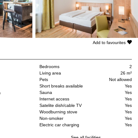
Add to favourites
Bedrooms
2
Living area
26 m²
Pets
Not allowed
Short breaks available
Yes
Sauna
Yes
n
Internet access
Yes
Satelite dish/cable TV
Yes
Woodburning stove
Yes
Non-smoker
Yes
Electric car charging
Yes
See all facilities