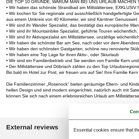
DIE TOP 10 GRÜNDE, WARUM MAN BEI UNS URLAUB MACHEN 
• Wir haben das schönste Strandbad am Millstättersee, EXKLUSIV 
• Wir kochen für Sie regionale und ausschließlich handgefertigte
aus einem Umkreis von 40 Kilometer, wir sind Kärntner Genusswirt
• Wir sind ihr Wander Spezialist, das bestätigt das europäische Wa
• Wir sind ihr Mountainbike Spezialist, geführte Touren wöchentlich, 
• Wir sind ihr Aktivspezialist am Millstättersee, unzählige wöchentl
• Wir haben die schönste Bar am See, nach oder vor dem Abendes
• Wir haben den schönsten Gastgarten, schöne neu renovierte Stü
• Wir haben eine Top Lage für ihren Aktiv-, oder Skiurlaub
• Wir sind ein Familienbetrieb und Sie werden von Familie Kern u
• Der Millstättersee und Döbriach zählen zu den Top Urlaubsregion
Bis bald im Hotel zur Post, wir freuen uns auf Sie! Ihre Familie K
Die Familienzimmer „Rosenock“ bieten geräumige Eltern- und Kinder
hellen Design und sind modern eingerichtet, natürlich auch mit Sate
können Sie sich nach einem erlebnisreichen Urlaub am Millstätter
Con
External reviews
Our guest r
Essential cookies ensure that th