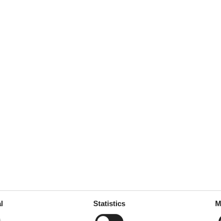
5,0
juni 2022
5
Room:
5
sicher wiederkommen.
ties
SurroundingFacilities
Garden for use
Parking lot
l
Statistics
M
ne