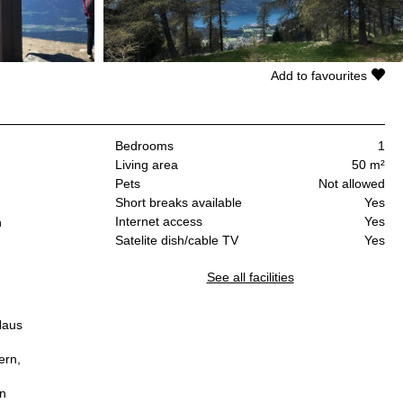
Add to favourites
Bedrooms
1
Living area
50 m²
Pets
Not allowed
Short breaks available
Yes
Internet access
Yes
n
Satelite dish/cable TV
Yes
See all facilities
Haus
ern,
en