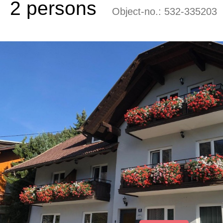
2 persons
Object-no.:
532-335203