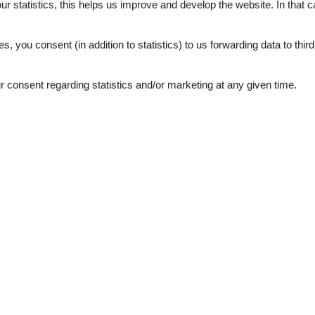
our statistics, this helps us improve and develop the website. In that
.
es, you consent (in addition to statistics) to us forwarding data to thir
consent regarding statistics and/or marketing at any given time.
External reviews
5,0
eviews
See nearby objects
5,0
5,0
5,0
5,0
5,0