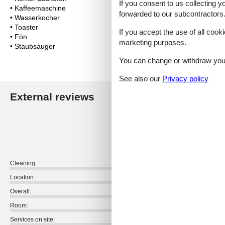
If you consent to us collecting y
• Kaffeemaschine
forwarded to our subcontractors
• Wasserkocher
• Toaster
If you accept the use of all cooki
• Fön
marketing purposes.
• Staubsauger
You can change or withdraw your 
See also our
Privacy policy
External reviews
Our guest r
5,0
Cleaning:
Location:
Overall:
Room:
Services on site: