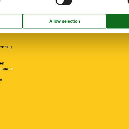
freezing
hen
g space
or