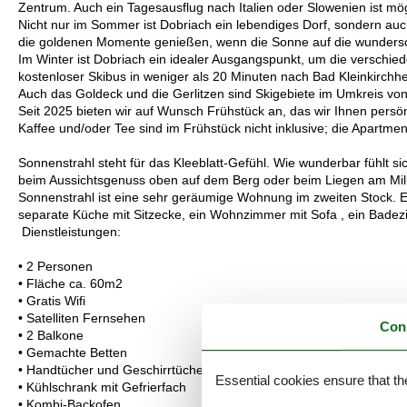
Zentrum. Auch ein Tagesausflug nach Italien oder Slowenien ist mög
Nicht nur im Sommer ist Dobriach ein lebendiges Dorf, sondern a
die goldenen Momente genießen, wenn die Sonne auf die wundersc
Im Winter ist Dobriach ein idealer Ausgangspunkt, um die verschie
kostenloser Skibus in weniger als 20 Minuten nach Bad Kleinkirchhe
Auch das Goldeck und die Gerlitzen sind Skigebiete im Umkreis vo
Seit 2025 bieten wir auf Wunsch Frühstück an, das wir Ihnen persö
Kaffee und/oder Tee sind im Frühstück nicht inklusive; die Apartm
Sonnenstrahl steht für das Kleeblatt-Gefühl. Wie wunderbar fühlt s
beim Aussichtsgenuss oben auf dem Berg oder beim Liegen am Mill
Sonnenstrahl ist eine sehr geräumige Wohnung im zweiten Stock. Es
separate Küche mit Sitzecke, ein Wohnzimmer mit Sofa , ein Bade
Dienstleistungen:
• 2 Personen
• Fläche ca. 60m2
• Gratis Wifi
• Satelliten Fernsehen
Con
• 2 Balkone
• Gemachte Betten
• Handtücher und Geschirrtücher
Essential cookies ensure that th
• Kühlschrank mit Gefrierfach
• Kombi-Backofen