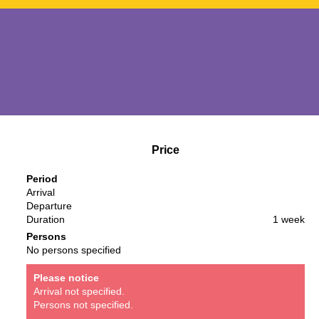
Price
Period
Arrival
Departure
Duration
1 week
Persons
No persons specified
Please notice
Arrival not specified.
Persons not specified.