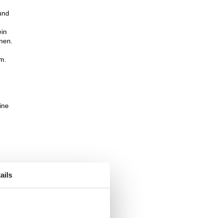
und
ein
nnen.
um.
ine
ails