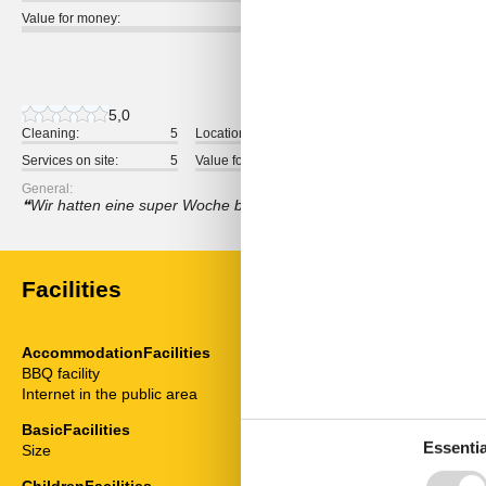
Value for money:
1 external review
5,0
Cleaning:
5
Location:
5
Overall:
Services on site:
5
Value for money:
5
General:
Wir hatten eine super Woche bei tollen Gastgebern. Wir werden 
Facilities
AccommodationFacilities
ServiceFacili
BBQ facility
Balcony
Internet in the public area
Bedding
Bedroom
BasicFacilities
Bread service
Essentia
Size
50 m²
Cable / Sat
Coffee machi