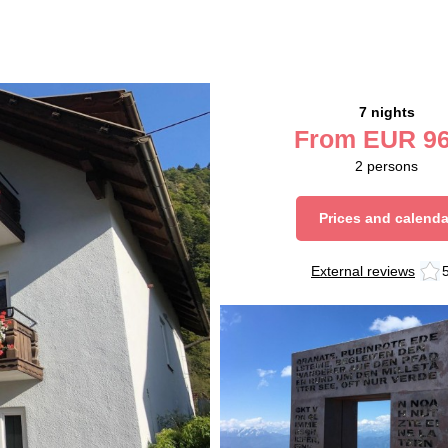
7 nights
From
EUR
96
2
persons
Prices and calenda
External reviews