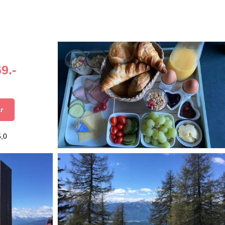
9.-
r
5,0