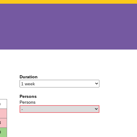
Duration
Persons
Persons
u
3
0