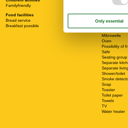
ChildrenFacilities
Fridge
Familyfriendly
Hair dryer
Heater
Food facilities
High chair
Bread service
Internet - WiFi
Breakfast possible
Living room
Mikrowelle
Oven
Possibility of 
Safe
Seating group
Separate kitc
Separate livin
Shower/toilet
Smoke detect
Soap
Toaster
Toilet paper
Towels
TV
Water heater