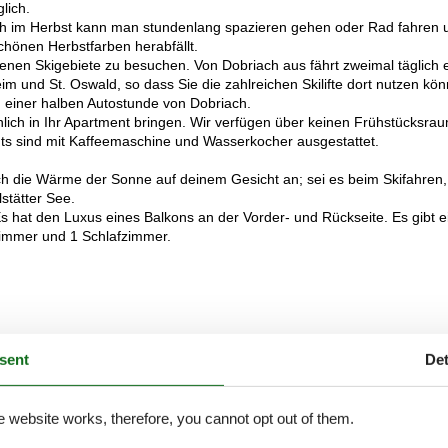
lich.
uch im Herbst kann man stundenlang spazieren gehen oder Rad fahren 
hönen Herbstfarben herabfällt.
denen Skigebiete zu besuchen. Von Dobriach aus fährt zweimal täglich 
im und St. Oswald, so dass Sie die zahlreichen Skilifte dort nutzen kö
n einer halben Autostunde von Dobriach.
nlich in Ihr Apartment bringen. Wir verfügen über keinen Frühstücksra
ents sind mit Kaffeemaschine und Wasserkocher ausgestattet.
ich die Wärme der Sonne auf deinem Gesicht an; sei es beim Skifahren,
stätter See.
 hat den Luxus eines Balkons an der Vorder- und Rückseite. Es gibt e
zimmer und 1 Schlafzimmer.
sent
Det
e website works, therefore, you cannot opt out of them.