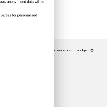
 case, anonymised data will be
d parties for personalised
See the course of the sun around the object
😎