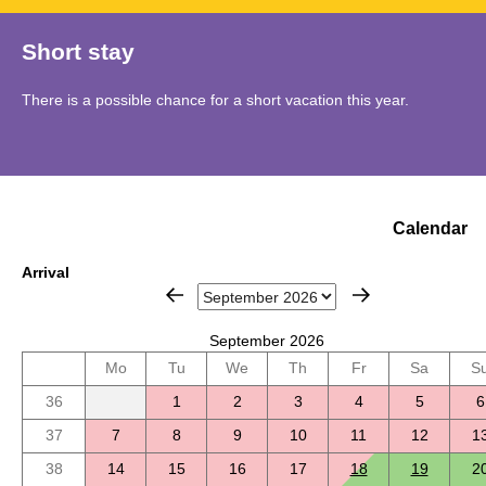
Short stay
There is a possible chance for a short vacation this year.
Calendar
Arrival
September 2026
Mo
Tu
We
Th
Fr
Sa
S
36
1
2
3
4
5
6
37
7
8
9
10
11
12
1
38
14
15
16
17
18
19
2