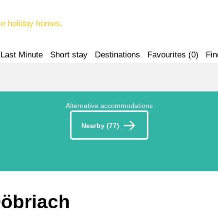
te holiday homes.
Last Minute
Short stay
Destinations
Favourites (
0
)
Fin
Alternative accommodations
Nearby (77)
Döbriach