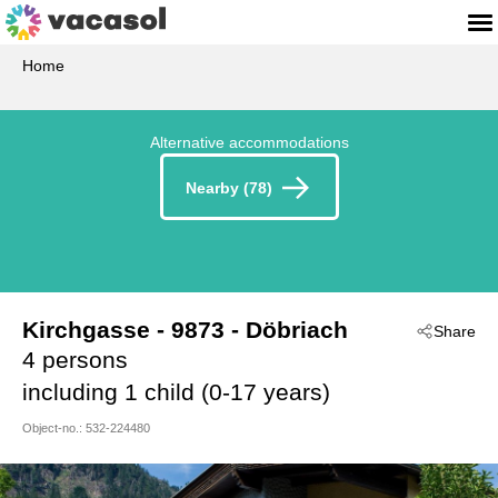
Home
Alternative accommodations
Nearby (78)
Kirchgasse
 - 9873
 - Döbriach
Share
4 persons
including 1 child (0-17 years)
Object-no.:
532-224480