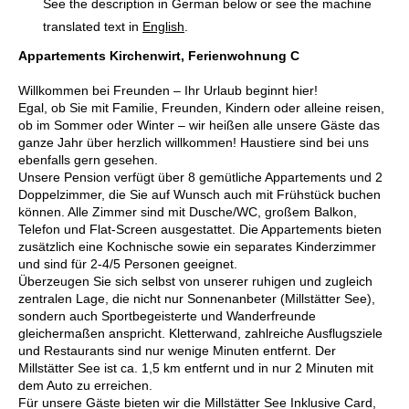
See the description in German below or see the machine
translated text in
English
.
Appartements Kirchenwirt, Ferienwohnung C
Willkommen bei Freunden – Ihr Urlaub beginnt hier!
Egal, ob Sie mit Familie, Freunden, Kindern oder alleine reisen,
ob im Sommer oder Winter – wir heißen alle unsere Gäste das
ganze Jahr über herzlich willkommen! Haustiere sind bei uns
ebenfalls gern gesehen.
Unsere Pension verfügt über 8 gemütliche Appartements und 2
Doppelzimmer, die Sie auf Wunsch auch mit Frühstück buchen
können. Alle Zimmer sind mit Dusche/WC, großem Balkon,
Telefon und Flat-Screen ausgestattet. Die Appartements bieten
zusätzlich eine Kochnische sowie ein separates Kinderzimmer
und sind für 2-4/5 Personen geeignet.
Überzeugen Sie sich selbst von unserer ruhigen und zugleich
zentralen Lage, die nicht nur Sonnenanbeter (Millstätter See),
sondern auch Sportbegeisterte und Wanderfreunde
gleichermaßen anspricht. Kletterwand, zahlreiche Ausflugsziele
und Restaurants sind nur wenige Minuten entfernt. Der
Millstätter See ist ca. 1,5 km entfernt und in nur 2 Minuten mit
dem Auto zu erreichen.
Für unsere Gäste bieten wir die Millstätter See Inklusive Card,