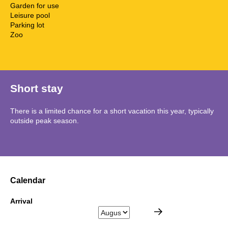
Garden for use
Leisure pool
Parking lot
Zoo
Short stay
There is a limited chance for a short vacation this year, typically
outside peak season.
Calendar
Arrival