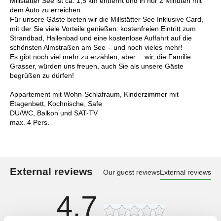
Millstätter See ist ca. 1,5 km entfernt und in nur 2 Minuten mit
dem Auto zu erreichen.
Für unsere Gäste bieten wir die Millstätter See Inklusive Card,
mit der Sie viele Vorteile genießen: kostenfreien Eintritt zum
Strandbad, Hallenbad und eine kostenlose Auffahrt auf die
schönsten Almstraßen am See – und noch vieles mehr!
Es gibt noch viel mehr zu erzählen, aber… wir, die Familie
Grasser, würden uns freuen, auch Sie als unsere Gäste
begrüßen zu dürfen!
Appartement mit Wohn-Schlafraum, Kinderzimmer mit
Etagenbett, Kochnische, Safe
DU/WC, Balkon und SAT-TV
max. 4 Pers.
External reviews
Our guest reviews
External reviews
4,7