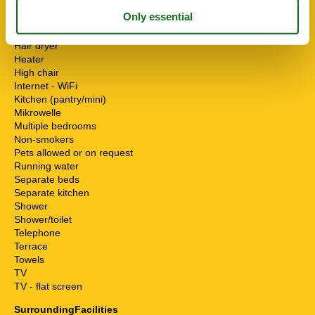
Coffee machine
Desk
Fridge
Hair dryer
Heater
High chair
Internet - WiFi
Kitchen (pantry/mini)
Mikrowelle
Multiple bedrooms
Non-smokers
Pets allowed or on request
Running water
Separate beds
Separate kitchen
Shower
Shower/toilet
Telephone
Terrace
Towels
TV
TV - flat screen
SurroundingFacilities