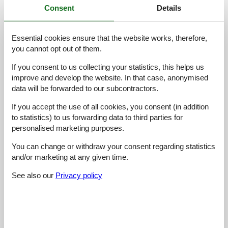
Consent
Details
Cleaning:
4,9
Location:
4,4
Essential cookies ensure that the website works, therefore,
Overall:
4,9
you cannot opt out of them.
Room:
4,4
If you consent to us collecting your statistics, this helps us
Services on site:
4,9
improve and develop the website. In that case, anonymised
data will be forwarded to our subcontractors.
Value for money:
4,8
If you accept the use of all cookies, you consent (in addition
9 external reviews
to statistics) to us forwarding data to third parties for
personalised marketing purposes.
4,8
august 2025
Cleaning:
5
Location:
5
Overall:
5
You can change or withdraw your consent regarding statistics
Room:
4
Services on site:
5
Value for money:
5
and/or marketing at any given time.
General:
See also our
Privacy policy
Sehr nette Wirtsleute, hilfsbereit und zuvorkommend. Großer,
sonniger Balkon mit wunderschönen Blumen.
4,6
juni 2025
Cleaning:
5
Location:
4
Overall:
5