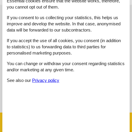
Essential cookies ensure that the website works, therefore,
you cannot opt out of them.
External reviews
Our guest reviews
External reviews
If you consent to us collecting your statistics, this helps us
improve and develop the website. In that case, anonymised
0,0
data will be forwarded to our subcontractors.
If you accept the use of all cookies, you consent (in addition
to statistics) to us forwarding data to third parties for
1 external review
personalised marketing purposes.
You can change or withdraw your consent regarding statistics
0,0
juni 2026
and/or marketing at any given time.
See also our
Privacy policy
See nearby objects
See the course of the sun around the object
😎
Facilities