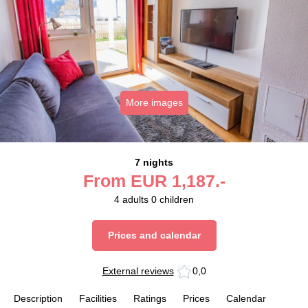
More images
7 nights
From
EUR
1,187.-
4
adults
0
children
Prices and calendar
External reviews
0,0
Description
Facilities
Ratings
Prices
Calendar