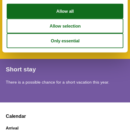
Outdoors
Carport
Garden
Garden furniture
Parking count
1
Private Parking
Terrace
Short stay
There is a possible chance for a short vacation this year.
Calendar
Arrival