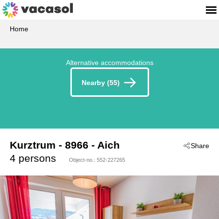
Home
Alternative accommodations
Nearby (55)
Kurztrum
 - 8966
 - Aich
Share
4 persons
Object-no.:
552-227265