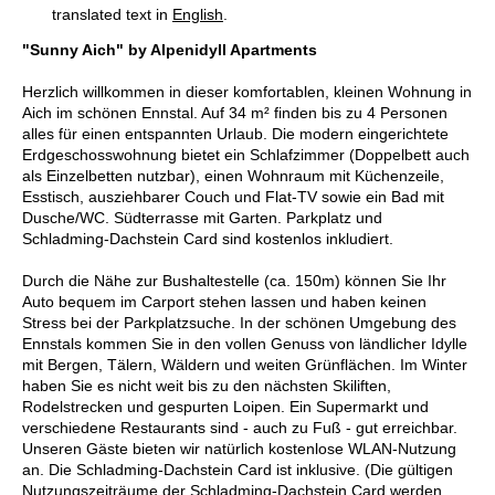
translated text in
English
.
"Sunny Aich" by Alpenidyll Apartments
Herzlich willkommen in dieser komfortablen, kleinen Wohnung in
Aich im schönen Ennstal. Auf 34 m² finden bis zu 4 Personen
alles für einen entspannten Urlaub. Die modern eingerichtete
Erdgeschosswohnung bietet ein Schlafzimmer (Doppelbett auch
als Einzelbetten nutzbar), einen Wohnraum mit Küchenzeile,
Esstisch, ausziehbarer Couch und Flat-TV sowie ein Bad mit
Dusche/WC. Südterrasse mit Garten. Parkplatz und
Schladming-Dachstein Card sind kostenlos inkludiert.
Durch die Nähe zur Bushaltestelle (ca. 150m) können Sie Ihr
Auto bequem im Carport stehen lassen und haben keinen
Stress bei der Parkplatzsuche. In der schönen Umgebung des
Ennstals kommen Sie in den vollen Genuss von ländlicher Idylle
mit Bergen, Tälern, Wäldern und weiten Grünflächen. Im Winter
haben Sie es nicht weit bis zu den nächsten Skiliften,
Rodelstrecken und gespurten Loipen. Ein Supermarkt und
verschiedene Restaurants sind - auch zu Fuß - gut erreichbar.
Unseren Gäste bieten wir natürlich kostenlose WLAN-Nutzung
an. Die Schladming-Dachstein Card ist inklusive. (Die gültigen
Nutzungszeiträume der Schladming-Dachstein Card werden