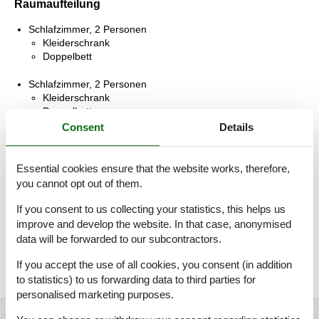
Raumaufteilung
Schlafzimmer, 2 Personen
Kleiderschrank
Doppelbett
Schlafzimmer, 2 Personen
Kleiderschrank
Doppelbett
Consent
Details
Schlafzimmer, 4 Personen
Kleiderschrank
Etagenbett
Essential cookies ensure that the website works, therefore,
Etagenbett
you cannot opt out of them.
Wohnzimmer, 2 Personen
If you consent to us collecting your statistics, this helps us
Kleiderschrank
improve and develop the website. In that case, anonymised
Kleine Doppelcouch
data will be forwarded to our subcontractors.
If you accept the use of all cookies, you consent (in addition
to statistics) to us forwarding data to third parties for
personalised marketing purposes.