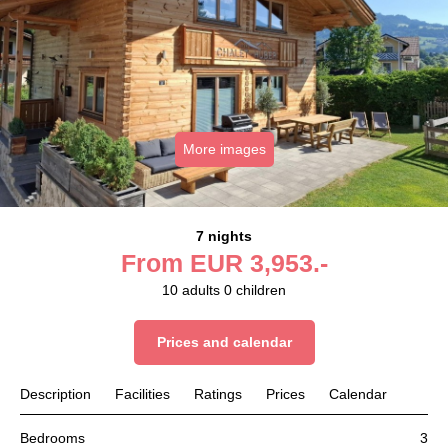
More images
7 nights
From
EUR
3,953.-
10
adults
0
children
Prices and calendar
Description
Facilities
Ratings
Prices
Calendar
Bedrooms
3