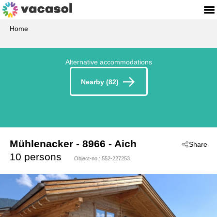
Home
Alternative accommodations
Nearby (82)
Mühlenacker
 - 8966
 - Aich
Share
10 persons
Object-no.:
552-227253