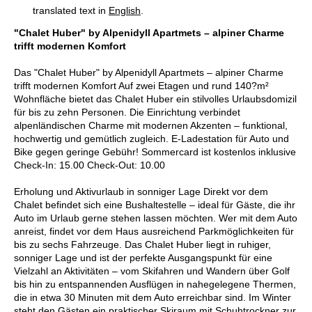
translated text in
English
.
"Chalet Huber" by Alpenidyll Apartmets – alpiner Charme
trifft modernen Komfort
Das "Chalet Huber" by Alpenidyll Apartmets – alpiner Charme
trifft modernen Komfort Auf zwei Etagen und rund 140?m²
Wohnfläche bietet das Chalet Huber ein stilvolles Urlaubsdomizil
für bis zu zehn Personen. Die Einrichtung verbindet
alpenländischen Charme mit modernen Akzenten – funktional,
hochwertig und gemütlich zugleich. E-Ladestation für Auto und
Bike gegen geringe Gebühr! Sommercard ist kostenlos inklusive
Check-In: 15.00 Check-Out: 10.00
Erholung und Aktivurlaub in sonniger Lage Direkt vor dem
Chalet befindet sich eine Bushaltestelle – ideal für Gäste, die ihr
Auto im Urlaub gerne stehen lassen möchten. Wer mit dem Auto
anreist, findet vor dem Haus ausreichend Parkmöglichkeiten für
bis zu sechs Fahrzeuge. Das Chalet Huber liegt in ruhiger,
sonniger Lage und ist der perfekte Ausgangspunkt für eine
Vielzahl an Aktivitäten – vom Skifahren und Wandern über Golf
bis hin zu entspannenden Ausflügen in nahegelegene Thermen,
die in etwa 30 Minuten mit dem Auto erreichbar sind. Im Winter
steht den Gästen ein praktischer Skiraum mit Schuhtrockner zur