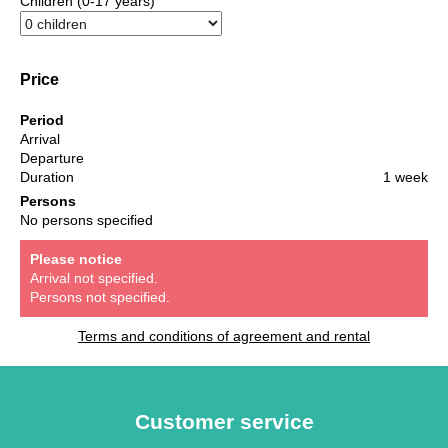
Children (0-17 years)
Price
Period
Arrival
Departure
Duration
1 week
Persons
No persons specified
Please notice
Arrival not specified.
Persons not specified.
Terms and conditions of agreement and rental
Customer service