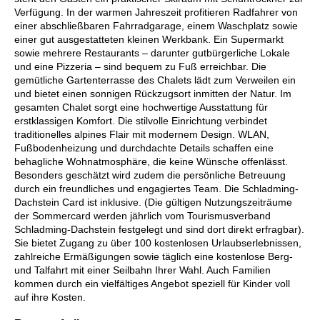
Verfügung. In der warmen Jahreszeit profitieren Radfahrer von
einer abschließbaren Fahrradgarage, einem Waschplatz sowie
einer gut ausgestatteten kleinen Werkbank. Ein Supermarkt
sowie mehrere Restaurants – darunter gutbürgerliche Lokale
und eine Pizzeria – sind bequem zu Fuß erreichbar. Die
gemütliche Gartenterrasse des Chalets lädt zum Verweilen ein
und bietet einen sonnigen Rückzugsort inmitten der Natur. Im
gesamten Chalet sorgt eine hochwertige Ausstattung für
erstklassigen Komfort. Die stilvolle Einrichtung verbindet
traditionelles alpines Flair mit modernem Design. WLAN,
Fußbodenheizung und durchdachte Details schaffen eine
behagliche Wohnatmosphäre, die keine Wünsche offenlässt.
Besonders geschätzt wird zudem die persönliche Betreuung
durch ein freundliches und engagiertes Team. Die Schladming-
Dachstein Card ist inklusive. (Die gültigen Nutzungszeiträume
der Sommercard werden jährlich vom Tourismusverband
Schladming-Dachstein festgelegt und sind dort direkt erfragbar).
Sie bietet Zugang zu über 100 kostenlosen Urlaubserlebnissen,
zahlreiche Ermäßigungen sowie täglich eine kostenlose Berg-
und Talfahrt mit einer Seilbahn Ihrer Wahl. Auch Familien
kommen durch ein vielfältiges Angebot speziell für Kinder voll
auf ihre Kosten.