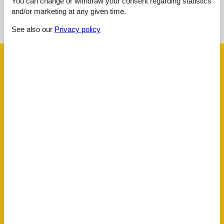
You can change or withdraw your consent regarding statistics
See nearby objects
and/or marketing at any given time.
See the course of the sun around the object
😎
See also our
Privacy policy
Facilities
Accommodation
Armchair
Bed linen
Beds
10
Bunk beds
2
Countryside view
Detached
Dining table
Double beds
2
FAMILY
Fire extinguisher
Fireside
Heating
Initially equipped
Internet