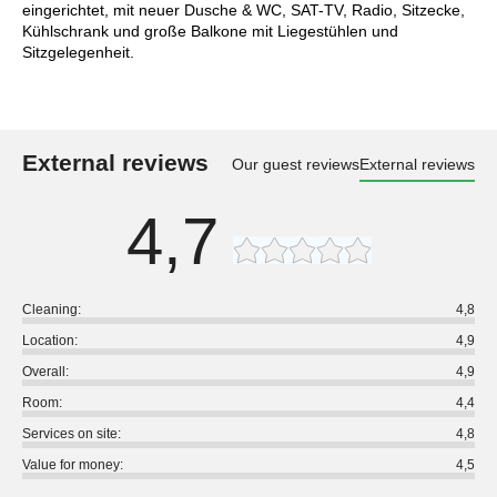
eingerichtet, mit neuer Dusche & WC, SAT-TV, Radio, Sitzecke,
Kühlschrank und große Balkone mit Liegestühlen und
Sitzgelegenheit.
External reviews
Our guest reviews
External reviews
4,7
Cleaning:
4,8
Location:
4,9
Overall:
4,9
Room:
4,4
Services on site:
4,8
Value for money:
4,5