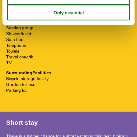
Mountain view
Non-smokers
Pets allowed or on request
Running water
Seating group
Shower/toilet
Sofa bed
Telephone
Towels
Travel cot/crib
TV
SurroundingFacilities
Bicycle storage facility
Garden for use
Parking lot
Short stay
There is a limited chance for a short vacation this year, typically