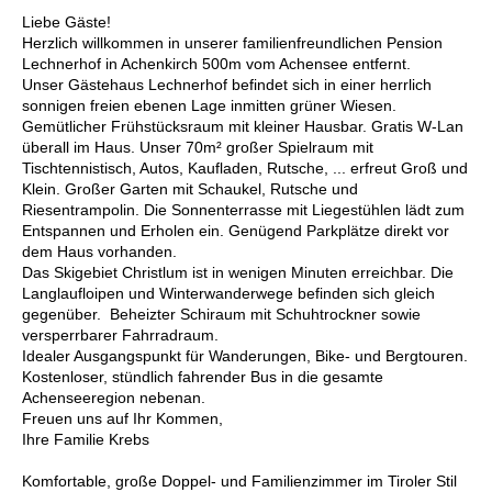
Liebe Gäste!
Herzlich willkommen in unserer familienfreundlichen Pension
Lechnerhof in Achenkirch 500m vom Achensee entfernt.
Unser Gästehaus Lechnerhof befindet sich in einer herrlich
sonnigen freien ebenen Lage inmitten grüner Wiesen.
Gemütlicher Frühstücksraum mit kleiner Hausbar. Gratis W-Lan
überall im Haus. Unser 70m² großer Spielraum mit
Tischtennistisch, Autos, Kaufladen, Rutsche, ... erfreut Groß und
Klein. Großer Garten mit Schaukel, Rutsche und
Riesentrampolin. Die Sonnenterrasse mit Liegestühlen lädt zum
Entspannen und Erholen ein. Genügend Parkplätze direkt vor
dem Haus vorhanden.
Das Skigebiet Christlum ist in wenigen Minuten erreichbar. Die
Langlaufloipen und Winterwanderwege befinden sich gleich
gegenüber. Beheizter Schiraum mit Schuhtrockner sowie
versperrbarer Fahrradraum.
Idealer Ausgangspunkt für Wanderungen, Bike- und Bergtouren.
Kostenloser, stündlich fahrender Bus in die gesamte
Achenseeregion nebenan.
Freuen uns auf Ihr Kommen,
Ihre Familie Krebs
Komfortable, große Doppel- und Familienzimmer im Tiroler Stil