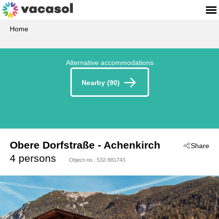
Home
Alternative accommodations
Nearby (90)
Obere Dorfstraße
 - Achenkirch
Share
 - 6215
4 persons
Object-no.:
532-881743