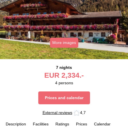
More images
7 nights
EUR
2,334.-
4
persons
Prices and calendar
External reviews
4,7
Description
Facilities
Ratings
Prices
Calendar