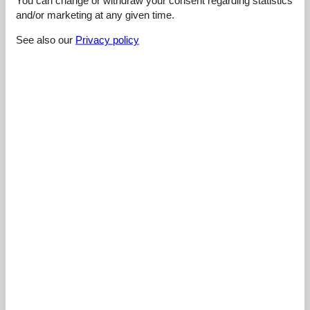
Cleaning:
5
Location:
5
Overall:
5
and/or marketing at any given time.
Room:
5
Services on site:
5
Value for money:
5
See also our
Privacy policy
4,8
august 2023
Cleaning:
5
Location:
5
Overall:
5
Room:
4
Services on site:
5
Value for money:
5
General:
Sehr gut für Familien mit Kindern, viele Spielmöglichkeiten
am/im Haus. Äußerst zuvorkommender Service.
4,6
februar 2023
Cleaning:
4
Location:
5
Overall:
5
Room:
5
Services on site:
4
Value for money:
5
Show all reviews
See nearby objects