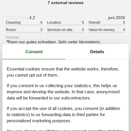
7 external reviews
4,2
juni 2026
Cleaning:
4
Location:
5
Overall:
5
Room:
3
Services on site:
5
Value for money:
4
General:
Kann nur gutes schreiben. Sehr nette Vermieterin,
angenehmes Ambiente. Kommen gerne wieder. Mfg Renate
Consent
Details
Schuhboeck
5,0
juni 2026
Essential cookies ensure that the website works, therefore,
Cleaning:
5
Location:
5
Overall:
5
you cannot opt out of them.
Room:
5
Services on site:
5
Value for money:
5
If you consent to us collecting your statistics, this helps us
General:
improve and develop the website. In that case, anonymised
Es wurden Tips zu Ausflügen und zum Erwerb der
data will be forwarded to our subcontractors.
Erlebniskarte gegeben. Die Freundlichkeit der Gastgeber und
ein tolles Frühstück haben uns gefallen. Wir waren sehr
If you accept the use of all cookies, you consent (in addition
zufrieden und werden die Unterkunft im Freundeskreis weiter
to statistics) to us forwarding data to third parties for
empfehlen.
personalised marketing purposes.
5,0
maj 2025
You can change or withdraw your consent regarding statistics