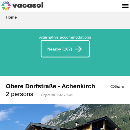
Home
Alternative accommodations
Nearby (107)
Obere Dorfstraße
 - Achenkirch
Share
 - 6215
2 persons
Object-no.:
532-736310