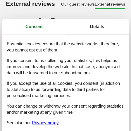
External reviews
Our guest reviews
External reviews
4,9
Consent
Details
Facilities:
4,0
Essential cookies ensure that the website works, therefore,
you cannot opt out of them.
Cleaning:
5,0
Comfort:
4,0
If you consent to us collecting your statistics, this helps us
improve and develop the website. In that case, anonymised
Friendliness:
5,0
data will be forwarded to our subcontractors.
Location:
4,9
If you accept the use of all cookies, you consent (in addition
Overall:
5,0
to statistics) to us forwarding data to third parties for
Room:
4,7
personalised marketing purposes.
Services on site:
4,9
You can change or withdraw your consent regarding statistics
Value for money:
4,8
and/or marketing at any given time.
8 external reviews
See also our
Privacy policy