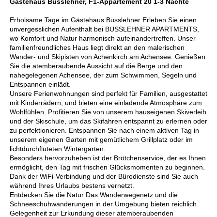
Gästehaus Busslehner, F1-Appartement 20 1-3 Nächte
Erholsame Tage im Gästehaus Busslehner Erleben Sie einen
unvergesslichen Aufenthalt bei BUSSLEHNER APARTMENTS,
wo Komfort und Natur harmonisch aufeinandertreffen. Unser
familienfreundliches Haus liegt direkt an den malerischen
Wander- und Skipisten von Achenkirch am Achensee. Genießen
Sie die atemberaubende Aussicht auf die Berge und den
nahegelegenen Achensee, der zum Schwimmen, Segeln und
Entspannen einlädt.
Unsere Ferienwohnungen sind perfekt für Familien, ausgestattet
mit Kinderrädern, und bieten eine einladende Atmosphäre zum
Wohlfühlen. Profitieren Sie von unserem hauseigenen Skiverleih
und der Skischule, um das Skifahren entspannt zu erlernen oder
zu perfektionieren. Entspannen Sie nach einem aktiven Tag in
unserem eigenen Garten mit gemütlichem Grillplatz oder im
lichtdurchfluteten Wintergarten.
Besonders hervorzuheben ist der Brötchenservice, der es Ihnen
ermöglicht, den Tag mit frischen Glücksmomenten zu beginnen.
Dank der WiFi-Verbindung und der Bürodienste sind Sie auch
während Ihres Urlaubs bestens vernetzt.
Entdecken Sie die Natur Das Wanderwegenetz und die
Schneeschuhwanderungen in der Umgebung bieten reichlich
Gelegenheit zur Erkundung dieser atemberaubenden