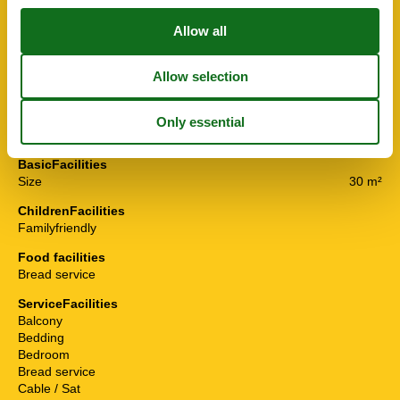
Non-smoking house
Wintergarten
ActivityFacilities
Bike rental
Cross-country skiing
Nordic-Walking
Snowshoeing
Toboggan
BasicFacilities
Size
30 m²
ChildrenFacilities
Familyfriendly
Food facilities
Bread service
ServiceFacilities
Balcony
Bedding
Bedroom
Bread service
Cable / Sat