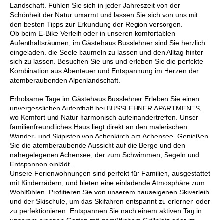
Landschaft. Fühlen Sie sich in jeder Jahreszeit von der
Schönheit der Natur umarmt und lassen Sie sich von uns mit
den besten Tipps zur Erkundung der Region versorgen.
Ob beim E-Bike Verleih oder in unseren komfortablen
Aufenthaltsräumen, im Gästehaus Busslehner sind Sie herzlich
eingeladen, die Seele baumeln zu lassen und den Alltag hinter
sich zu lassen. Besuchen Sie uns und erleben Sie die perfekte
Kombination aus Abenteuer und Entspannung im Herzen der
atemberaubenden Alpenlandschaft.
Erholsame Tage im Gästehaus Busslehner Erleben Sie einen
unvergesslichen Aufenthalt bei BUSSLEHNER APARTMENTS,
wo Komfort und Natur harmonisch aufeinandertreffen. Unser
familienfreundliches Haus liegt direkt an den malerischen
Wander- und Skipisten von Achenkirch am Achensee. Genießen
Sie die atemberaubende Aussicht auf die Berge und den
nahegelegenen Achensee, der zum Schwimmen, Segeln und
Entspannen einlädt.
Unsere Ferienwohnungen sind perfekt für Familien, ausgestattet
mit Kinderrädern, und bieten eine einladende Atmosphäre zum
Wohlfühlen. Profitieren Sie von unserem hauseigenen Skiverleih
und der Skischule, um das Skifahren entspannt zu erlernen oder
zu perfektionieren. Entspannen Sie nach einem aktiven Tag in
unserem eigenen Garten mit gemütlichem Grillplatz oder im