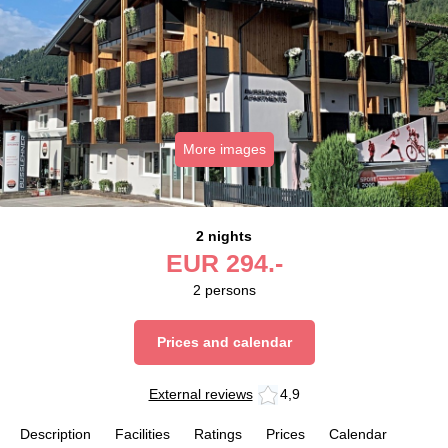
More images
2 nights
EUR
294.-
2
persons
Prices and calendar
External reviews
4,9
Description
Facilities
Ratings
Prices
Calendar