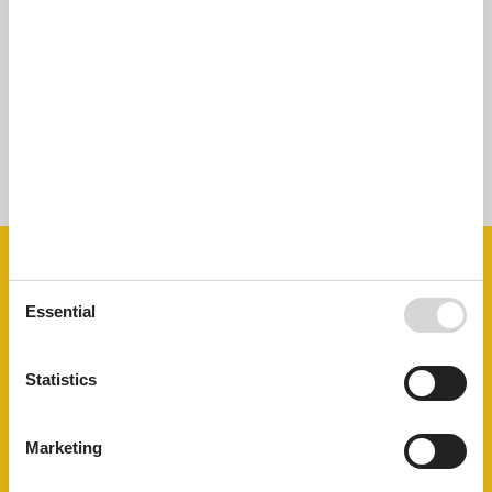
Alles super und total zu empfehlen :-)
Show all reviews
See nearby objects
See the course of the sun around the object
😎
Facilities
Essential
AccommodationFacilities
BBQ facility
Credit cards
Statistics
Drying room
E-Bike Ladestation
Hiker friendly
Marketing
Internet in the public area
Lounge