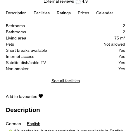
External reviews
4,9
Description
Facilities
Ratings
Prices
Calendar
Bedrooms
2
Bathrooms
2
Living area
75 m²
Pets
Not allowed
Short breaks available
Yes
Internet access
Yes
Satelite dish/cable TV
Yes
Non-smoker
Yes
See all facilities
Add to favourites
Description
German
English
We apologize, but the description is not available in English.