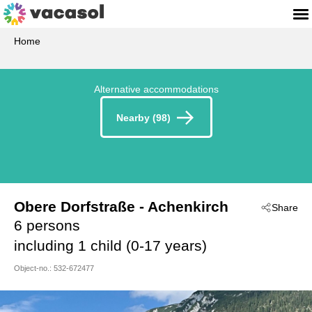
Home
Alternative accommodations
Nearby (98)
Obere Dorfstraße
 - Achenkirch
Share
 - 6215
6 persons
including 1 child (0-17 years)
Object-no.:
532-672477