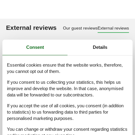
External reviews
Our guest reviews
External reviews
4,9
Consent
Details
Essential cookies ensure that the website works, therefore,
Facilities:
4,0
you cannot opt out of them.
Cleaning:
5,0
If you consent to us collecting your statistics, this helps us
Comfort:
4,0
improve and develop the website. In that case, anonymised
Friendliness:
5,0
data will be forwarded to our subcontractors.
Location:
4,9
If you accept the use of all cookies, you consent (in addition
Overall:
5,0
to statistics) to us forwarding data to third parties for
personalised marketing purposes.
Room:
4,7
Services on site:
4,9
You can change or withdraw your consent regarding statistics
Value for money:
4,8