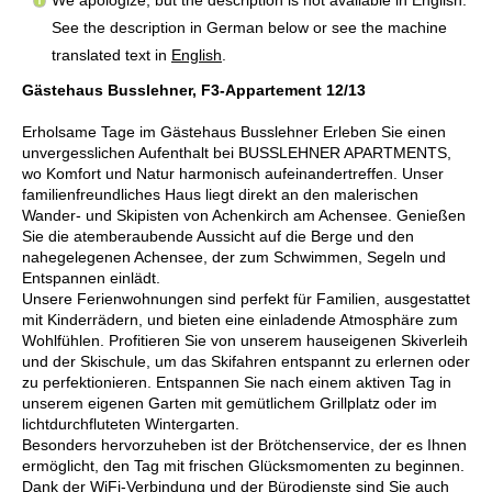
See the description in German below or see the machine
translated text in
English
.
Gästehaus Busslehner, F3-Appartement 12/13
Erholsame Tage im Gästehaus Busslehner Erleben Sie einen
unvergesslichen Aufenthalt bei BUSSLEHNER APARTMENTS,
wo Komfort und Natur harmonisch aufeinandertreffen. Unser
familienfreundliches Haus liegt direkt an den malerischen
Wander- und Skipisten von Achenkirch am Achensee. Genießen
Sie die atemberaubende Aussicht auf die Berge und den
nahegelegenen Achensee, der zum Schwimmen, Segeln und
Entspannen einlädt.
Unsere Ferienwohnungen sind perfekt für Familien, ausgestattet
mit Kinderrädern, und bieten eine einladende Atmosphäre zum
Wohlfühlen. Profitieren Sie von unserem hauseigenen Skiverleih
und der Skischule, um das Skifahren entspannt zu erlernen oder
zu perfektionieren. Entspannen Sie nach einem aktiven Tag in
unserem eigenen Garten mit gemütlichem Grillplatz oder im
lichtdurchfluteten Wintergarten.
Besonders hervorzuheben ist der Brötchenservice, der es Ihnen
ermöglicht, den Tag mit frischen Glücksmomenten zu beginnen.
Dank der WiFi-Verbindung und der Bürodienste sind Sie auch