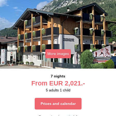
More images
7 nights
From
EUR
2,021.-
5
adults
1
child
Prices and calendar