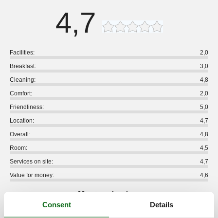
4,7
Facilities:
2,0
Breakfast:
3,0
Cleaning:
4,8
Comfort:
2,0
Friendliness:
5,0
Location:
4,7
Overall:
4,8
Room:
4,5
Services on site:
4,7
Value for money:
4,6
38 external reviews
Consent
Details