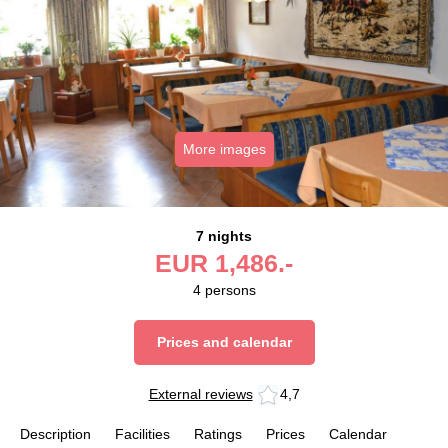
More images
7 nights
EUR
1,486.-
4
persons
Prices and calendar
External reviews
4,7
Description
Facilities
Ratings
Prices
Calendar