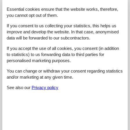
4,8
juli 2026
Cleaning:
5
Location:
5
Overall:
5
Essential cookies ensure that the website works, therefore,
Room:
4
Services on site:
5
Value for money:
5
you cannot opt out of them.
If you consent to us collecting your statistics, this helps us
1,0
juni 2026
improve and develop the website. In that case, anonymised
Cleaning:
1
Location:
1
Overall:
1
data will be forwarded to our subcontractors.
Room:
1
Services on site:
1
Value for money:
1
If you accept the use of all cookies, you consent (in addition
to statistics) to us forwarding data to third parties for
5,0
juni 2026
personalised marketing purposes.
Cleaning:
5
Location:
5
Overall:
5
Room:
5
Services on site:
5
Value for money:
5
You can change or withdraw your consent regarding statistics
General:
and/or marketing at any given time.
Sehr guter Service und sauberes neu renoviertes Zimmer.
See also our
Privacy policy
5,0
maj 2026
Cleaning:
5
Location:
5
Overall:
5
Room:
5
Services on site:
5
Value for money:
5
General:
Sehr nette Gastgeber. Super sauber. War schon das 2.Mal zu
Gast…gerne wieder.