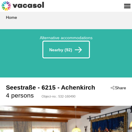
Home
Alternative accommodations
Nearby (92)
Seestraße
 - 6215
 - Achenkirch
Share
4 persons
Object-no.:
532-160490