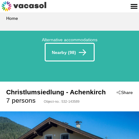
Home
Alternative accommodations
Nearby (98)
Christlumsiedlung
 - Achenkirch
Share
 - 6215
7 persons
Object-no.:
532-143589