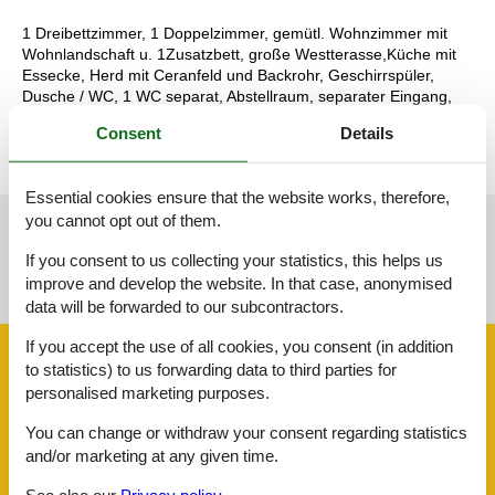
1 Dreibettzimmer, 1 Doppelzimmer, gemütl. Wohnzimmer mit
Wohnlandschaft u. 1Zusatzbett, große Westterasse,Küche mit
Essecke, Herd mit Ceranfeld und Backrohr, Geschirrspüler,
Dusche / WC, 1 WC separat, Abstellraum, separater Eingang,
Flachbild - SAT-TV, Föhn,Kosmetikspiegel,WLan gratis
Consent
Details
Essential cookies ensure that the website works, therefore,
you cannot opt out of them.
See nearby objects
If you consent to us collecting your statistics, this helps us
improve and develop the website. In that case, anonymised
See the course of the sun around the object
😎
data will be forwarded to our subcontractors.
If you accept the use of all cookies, you consent (in addition
Facilities
to statistics) to us forwarding data to third parties for
personalised marketing purposes.
AccommodationFacilities
You can change or withdraw your consent regarding statistics
BBQ facility
and/or marketing at any given time.
Bike friendly
Credit cards