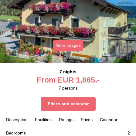
More images
7 nights
From
EUR
1,865.-
7
persons
Prices and calendar
Description
Facilities
Ratings
Prices
Calendar
Bedrooms
2