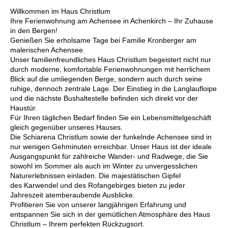
Willkommen im Haus Christlum
Ihre Ferienwohnung am Achensee in Achenkirch – Ihr Zuhause
in den Bergen!
Genießen Sie erholsame Tage bei Familie Kronberger am
malerischen Achensee.
Unser familienfreundliches Haus Christlum begeistert nicht nur
durch moderne, komfortable Ferienwohnungen mit herrlichem
Blick auf die umliegenden Berge, sondern auch durch seine
ruhige, dennoch zentrale Lage. Der Einstieg in die Langlaufloipe
und die nächste Bushaltestelle befinden sich direkt vor der
Haustür.
Für Ihren täglichen Bedarf finden Sie ein Lebensmittelgeschäft
gleich gegenüber unseres Hauses.
Die Schiarena Christlum sowie der funkelnde Achensee sind in
nur wenigen Gehminuten erreichbar. Unser Haus ist der ideale
Ausgangspunkt für zahlreiche Wander- und Radwege, die Sie
sowohl im Sommer als auch im Winter zu unvergesslichen
Naturerlebnissen einladen. Die majestätischen Gipfel
des Karwendel und des Rofangebirges bieten zu jeder
Jahreszeit atemberaubende Ausblicke.
Profitieren Sie von unserer langjährigen Erfahrung und
entspannen Sie sich in der gemütlichen Atmosphäre des Haus
Christlum – Ihrem perfekten Rückzugsort.