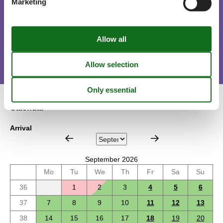
Marketing
Short stay
There is a limited chance for a short vacation this year, typically
outside peak season.
Calendar
Arrival
September 2026
Mo
Tu
We
Th
Fr
Sa
Su
36
1
2
3
4
5
6
37
7
8
9
10
11
12
13
38
14
15
16
17
18
19
20