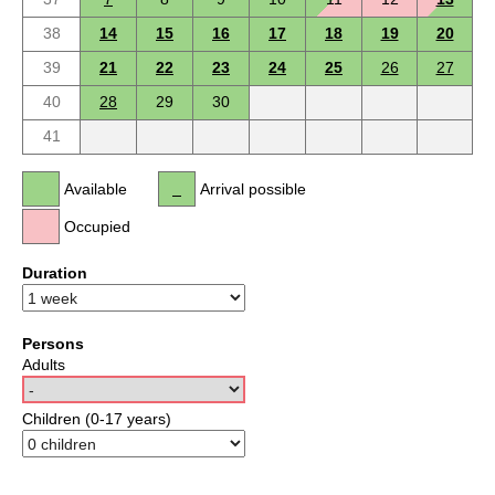
38
14
15
16
17
18
19
20
39
21
22
23
24
25
26
27
40
28
29
30
41
Available
Arrival possible
Occupied
Duration
Persons
Adults
Children (0-17 years)