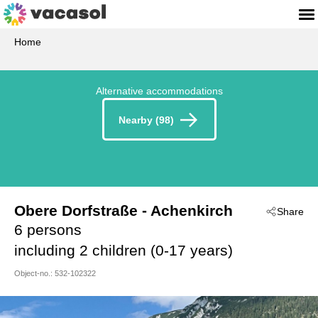
Home
Alternative accommodations
Nearby (98)
Obere Dorfstraße
 - Achenkirch
Share
 - 6215
6 persons
including 2 children (0-17 years)
Object-no.:
532-102322