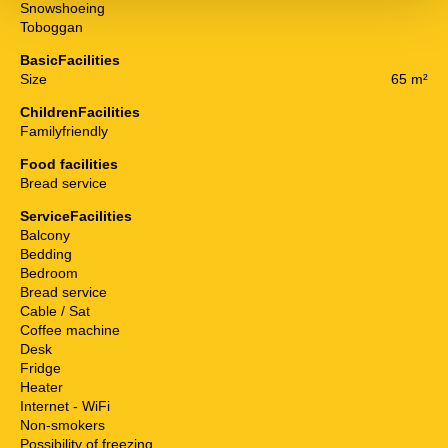
Snowshoeing
Toboggan
BasicFacilities
Size
65 m²
ChildrenFacilities
Familyfriendly
Food facilities
Bread service
ServiceFacilities
Balcony
Bedding
Bedroom
Bread service
Cable / Sat
Coffee machine
Desk
Fridge
Heater
Internet - WiFi
Non-smokers
Possibility of freezing