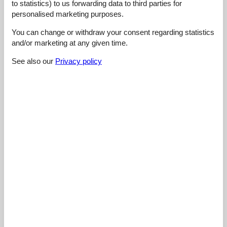
to statistics) to us forwarding data to third parties for
Facilities:
4,0
personalised marketing purposes.
Cleaning:
5,0
You can change or withdraw your consent regarding statistics
Comfort:
4,0
and/or marketing at any given time.
Friendliness:
5,0
See also our
Privacy policy
Location:
4,9
Overall:
5,0
Room:
4,7
Services on site:
4,9
Value for money:
4,8
8 external reviews
5,0
januar 2026
Cleaning:
5
Location:
5
Overall:
5
Room:
5
Services on site:
5
Value for money:
5
General:
Super tolles, modernes Appartment in guter Lage. Gegenüber
der Spar, zur Loipe und Piste wenige Minuten zu Fuß und die