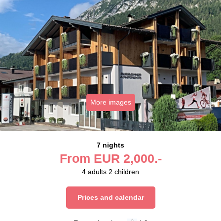
More images
7 nights
From
EUR
2,000.-
4
adults
2
children
Prices and calendar