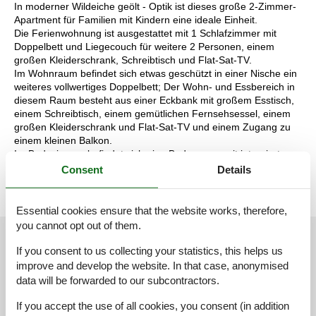
In moderner Wildeiche geölt - Optik ist dieses große 2-Zimmer-
Apartment für Familien mit Kindern eine ideale Einheit.
Die Ferienwohnung ist ausgestattet mit 1 Schlafzimmer mit
Doppelbett und Liegecouch für weitere 2 Personen, einem
großen Kleiderschrank, Schreibtisch und Flat-Sat-TV.
Im Wohnraum befindet sich etwas geschützt in einer Nische ein
weiteres vollwertiges Doppelbett; Der Wohn- und Essbereich in
diesem Raum besteht aus einer Eckbank mit großem Esstisch,
einem Schreibtisch, einem gemütlichen Fernsehsessel, einem
großen Kleiderschrank und Flat-Sat-TV und einem Zugang zu
einem kleinen Balkon.
Im Badezimmer befindet sich eine Badewanne mit integrierter
Dusche, 2 Waschtischen und das WC.
Consent
Details
Essential cookies ensure that the website works, therefore,
you cannot opt out of them.
External reviews
Our guest reviews
External reviews
If you consent to us collecting your statistics, this helps us
improve and develop the website. In that case, anonymised
4,9
data will be forwarded to our subcontractors.
If you accept the use of all cookies, you consent (in addition