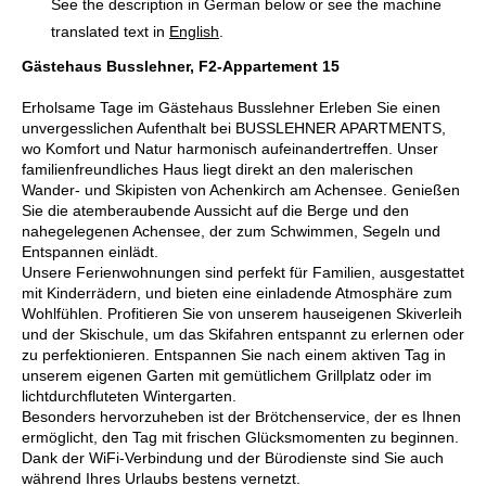
See the description in German below or see the machine
translated text in
English
.
Gästehaus Busslehner, F2-Appartement 15
Erholsame Tage im Gästehaus Busslehner Erleben Sie einen
unvergesslichen Aufenthalt bei BUSSLEHNER APARTMENTS,
wo Komfort und Natur harmonisch aufeinandertreffen. Unser
familienfreundliches Haus liegt direkt an den malerischen
Wander- und Skipisten von Achenkirch am Achensee. Genießen
Sie die atemberaubende Aussicht auf die Berge und den
nahegelegenen Achensee, der zum Schwimmen, Segeln und
Entspannen einlädt.
Unsere Ferienwohnungen sind perfekt für Familien, ausgestattet
mit Kinderrädern, und bieten eine einladende Atmosphäre zum
Wohlfühlen. Profitieren Sie von unserem hauseigenen Skiverleih
und der Skischule, um das Skifahren entspannt zu erlernen oder
zu perfektionieren. Entspannen Sie nach einem aktiven Tag in
unserem eigenen Garten mit gemütlichem Grillplatz oder im
lichtdurchfluteten Wintergarten.
Besonders hervorzuheben ist der Brötchenservice, der es Ihnen
ermöglicht, den Tag mit frischen Glücksmomenten zu beginnen.
Dank der WiFi-Verbindung und der Bürodienste sind Sie auch
während Ihres Urlaubs bestens vernetzt.