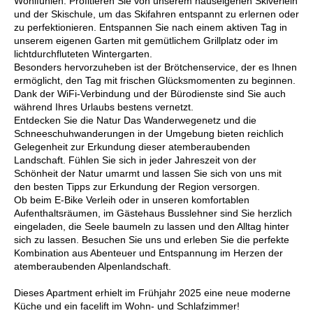
Wohlfühlen. Profitieren Sie von unserem hauseigenen Skiverleih
und der Skischule, um das Skifahren entspannt zu erlernen oder
zu perfektionieren. Entspannen Sie nach einem aktiven Tag in
unserem eigenen Garten mit gemütlichem Grillplatz oder im
lichtdurchfluteten Wintergarten.
Besonders hervorzuheben ist der Brötchenservice, der es Ihnen
ermöglicht, den Tag mit frischen Glücksmomenten zu beginnen.
Dank der WiFi-Verbindung und der Bürodienste sind Sie auch
während Ihres Urlaubs bestens vernetzt.
Entdecken Sie die Natur Das Wanderwegenetz und die
Schneeschuhwanderungen in der Umgebung bieten reichlich
Gelegenheit zur Erkundung dieser atemberaubenden
Landschaft. Fühlen Sie sich in jeder Jahreszeit von der
Schönheit der Natur umarmt und lassen Sie sich von uns mit
den besten Tipps zur Erkundung der Region versorgen.
Ob beim E-Bike Verleih oder in unseren komfortablen
Aufenthaltsräumen, im Gästehaus Busslehner sind Sie herzlich
eingeladen, die Seele baumeln zu lassen und den Alltag hinter
sich zu lassen. Besuchen Sie uns und erleben Sie die perfekte
Kombination aus Abenteuer und Entspannung im Herzen der
atemberaubenden Alpenlandschaft.
Dieses Apartment erhielt im Frühjahr 2025 eine neue moderne
Küche und ein facelift im Wohn- und Schlafzimmer!