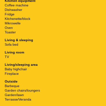
Kitchen equipment
Coffee machine
Dishwasher
Fridge
Kitchenette/block
Mikrowelle
Oven
Toaster
Living & sleeping
Sofa bed
Living room
TV
Living/sleeping area
Baby highchair
Fireplace
Outside
Barbeque
Garden chairs/loungers
Garden/lawn
Terrasse/Veranda