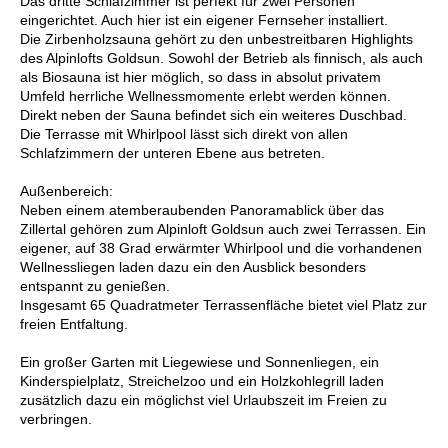
Das dritte Schlafzimmer ist perfekt für zwei Personen
eingerichtet. Auch hier ist ein eigener Fernseher installiert.
Die Zirbenholzsauna gehört zu den unbestreitbaren Highlights
des Alpinlofts Goldsun. Sowohl der Betrieb als finnisch, als auch
als Biosauna ist hier möglich, so dass in absolut privatem
Umfeld herrliche Wellnessmomente erlebt werden können.
Direkt neben der Sauna befindet sich ein weiteres Duschbad.
Die Terrasse mit Whirlpool lässt sich direkt von allen
Schlafzimmern der unteren Ebene aus betreten.
Außenbereich:
Neben einem atemberaubenden Panoramablick über das
Zillertal gehören zum Alpinloft Goldsun auch zwei Terrassen. Ein
eigener, auf 38 Grad erwärmter Whirlpool und die vorhandenen
Wellnessliegen laden dazu ein den Ausblick besonders
entspannt zu genießen.
Insgesamt 65 Quadratmeter Terrassenfläche bietet viel Platz zur
freien Entfaltung.
Ein großer Garten mit Liegewiese und Sonnenliegen, ein
Kinderspielplatz, Streichelzoo und ein Holzkohlegrill laden
zusätzlich dazu ein möglichst viel Urlaubszeit im Freien zu
verbringen.