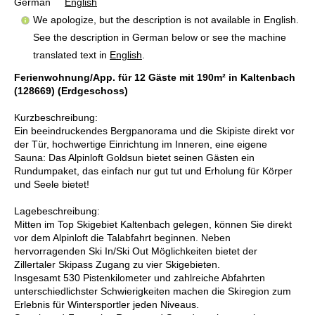
German
English
We apologize, but the description is not available in English.
See the description in German below or see the machine
translated text in
English
.
Ferienwohnung/App. für 12 Gäste mit 190m² in Kaltenbach
(128669) (Erdgeschoss)
Kurzbeschreibung:
Ein beeindruckendes Bergpanorama und die Skipiste direkt vor
der Tür, hochwertige Einrichtung im Inneren, eine eigene
Sauna: Das Alpinloft Goldsun bietet seinen Gästen ein
Rundumpaket, das einfach nur gut tut und Erholung für Körper
und Seele bietet!
Lagebeschreibung:
Mitten im Top Skigebiet Kaltenbach gelegen, können Sie direkt
vor dem Alpinloft die Talabfahrt beginnen. Neben
hervorragenden Ski In/Ski Out Möglichkeiten bietet der
Zillertaler Skipass Zugang zu vier Skigebieten.
Insgesamt 530 Pistenkilometer und zahlreiche Abfahrten
unterschiedlichster Schwierigkeiten machen die Skiregion zum
Erlebnis für Wintersportler jeden Niveaus.