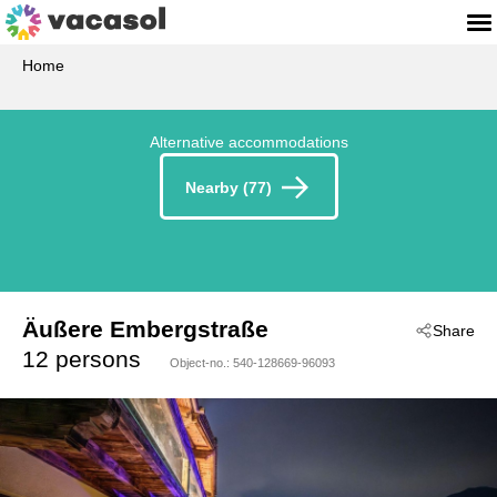
Home
Alternative accommodations
Nearby (77)
Äußere Embergstraße
Share
 - Kaltenbach
12 persons
Object-no.:
540-128669-96093
 - 6272