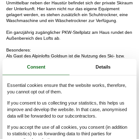
Unmittelbar neben der Haustür befindet sich der private Skiraum
der Unterkunft. Hier kann nicht nur das eigene Equipment
gelagert werden, es stehen zusätzlich ein Schuhtrockner, eine
Waschmaschine und ein Wäschetrockner zur Verfügung.
Ein ganzjährig zugänglicher PKW-Stellplatz am Haus rundet den
Außenbereich des Lofts ab.
Besonderes:
Als Gast des Alpinlofts Goldsun ist die Nutzung des Ski- bzw.
Regiobusses für Sie kostenlos.
Consent
Details
Das Loft ist bei Ihrer Ankunft bereits mit kuscheligen
Bademänteln, Duschgel, Seife und Shampoo ausgestattet.
Essential cookies ensure that the website works, therefore,
Bettwäsche, Handtücher und Badetücher warten ebenfalls vor
Ort auf Sie.
you cannot opt out of them.
Die Küche ist mit Geschirrhandtüchern, Geschirrspültabs und
If you consent to us collecting your statistics, this helps us
Spülmittel ausgestattet.
improve and develop the website. In that case, anonymised
Eine Babyausstattung (Gitterbett, Babybadewanne, Hochstuhl
data will be forwarded to our subcontractors.
und mehr) kann gestellt werden. Bitte melden Sie diesen
Service bei Bedarf im Vorhinein an.
If you accept the use of all cookies, you consent (in addition
to statistics) to us forwarding data to third parties for
Ein weiteres Highlight ist der NEUE Spielplatz, welcher von allen