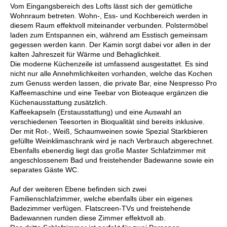
Vom Eingangsbereich des Lofts lässt sich der gemütliche
Wohnraum betreten. Wohn-, Ess- und Kochbereich werden in
diesem Raum effektvoll miteinander verbunden. Polstermöbel
laden zum Entspannen ein, während am Esstisch gemeinsam
gegessen werden kann. Der Kamin sorgt dabei vor allen in der
kalten Jahreszeit für Wärme und Behaglichkeit.
Die moderne Küchenzeile ist umfassend ausgestattet. Es sind
nicht nur alle Annehmlichkeiten vorhanden, welche das Kochen
zum Genuss werden lassen, die private Bar, eine Nespresso Pro
Kaffeemaschine und eine Teebar von Bioteaque ergänzen die
Küchenausstattung zusätzlich.
Kaffeekapseln (Erstausstattung) und eine Auswahl an
verschiedenen Teesorten in Bioqualität sind bereits inklusive.
Der mit Rot-, Weiß, Schaumweinen sowie Spezial Starkbieren
gefüllte Weinklimaschrank wird je nach Verbrauch abgerechnet.
Ebenfalls ebenerdig liegt das große Master Schlafzimmer mit
angeschlossenem Bad und freistehender Badewanne sowie ein
separates Gäste WC.
Auf der weiteren Ebene befinden sich zwei
Familienschlafzimmer, welche ebenfalls über ein eigenes
Badezimmer verfügen. Flatscreen-TVs und freistehende
Badewannen runden diese Zimmer effektvoll ab.