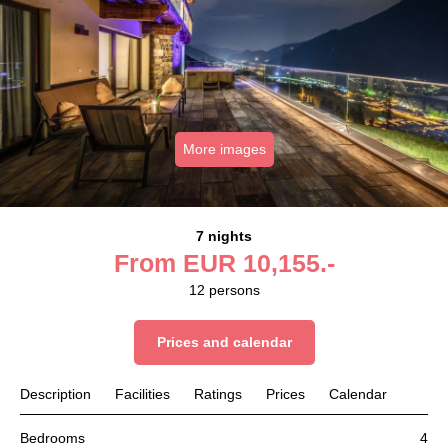
More images
7 nights
From
EUR
10,155.-
12
persons
Prices and calendar
Description
Facilities
Ratings
Prices
Calendar
Bedrooms
4